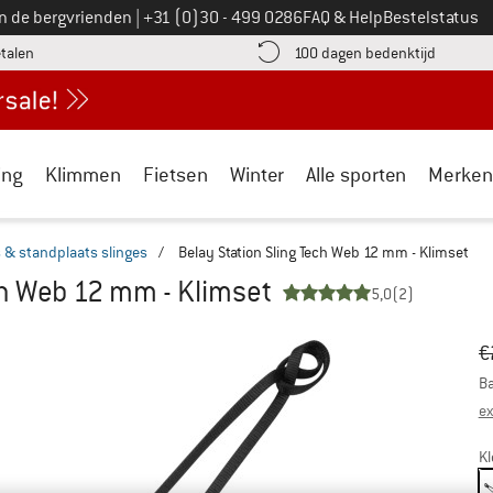
Bel ons op
an de bergvrienden
|
+31 (0)30 - 499 0286
FAQ & Help
Bestelstatus
vind de betalingsinformatie hier! Opent in een infovak
Vind de b
etalen
100 dagen bedenktijd
ing
Klimmen
Fietsen
Winter
Alle sporten
Merken
 & standplaats slinges
/
Belay Station Sling Tech Web 12 mm - Klimset
ch Web 12 mm - Klimset
5,0
(2)
Oo
Pr
€
Ba
ex
Kl