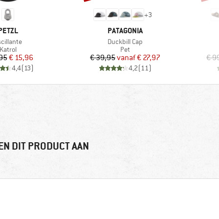
+
3
MERK
MERK
PETZL
PATAGONIA
tikel
Artikel
cillante
Duckbill Cap
Productgroep
Productgroep
Katrol
Pet
Prijs
Verlaagde prijs
Prijs
Verlaagde prijs
,95
€ 15,96
€ 39,95
vanaf
€ 27,97
€ 9
4,4
(
13
)
4,2
(
11
)
EN DIT PRODUCT AAN