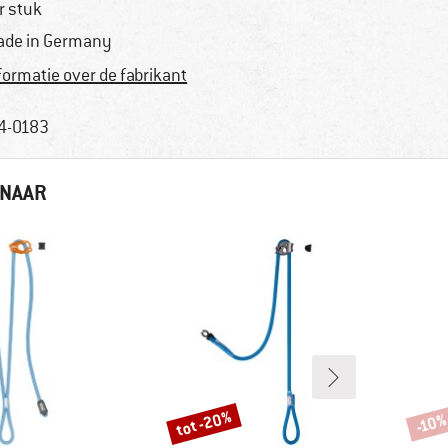
r stuk
de in Germany
formatie over de fabrikant
4-0183
 NAAR
tot -20%
-10
Korting
Korti