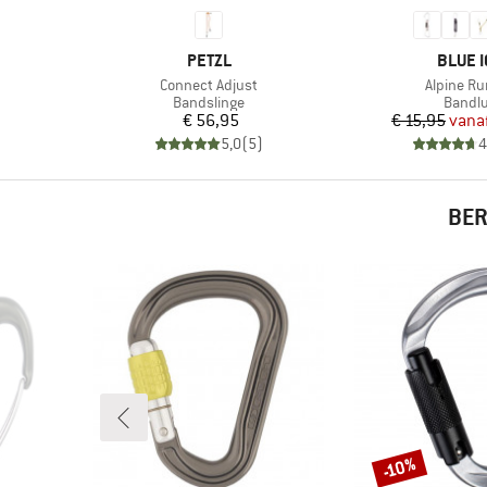
MERK
MERK
PETZL
BLUE I
Artikel
Artikel
Connect Adjust
Alpine Ru
ep
Productgroep
Produc
Bandslinge
Bandl
Prijs
Pr
Ve
€ 56,95
€ 15,95
vana
)
5,0
(
5
)
4
BER
-10%
Korting