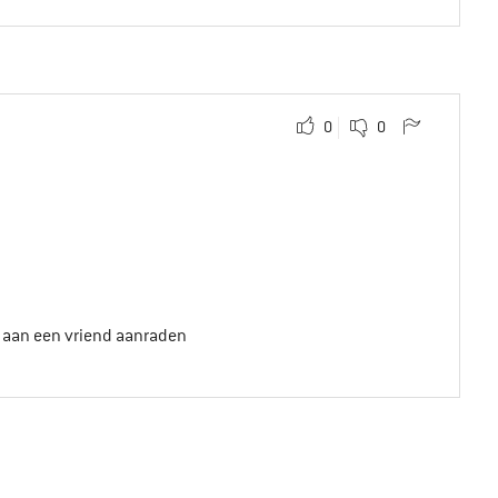
0
0
t aan een vriend aanraden