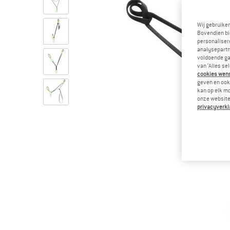
Wij gebruike
Bovendien bi
personalisere
analysepartn
voldoende ga
van ‘Alles se
cookies wenst
geven en ook 
kan op elk m
onze website.
privacyverkl