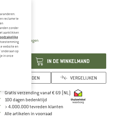
-10%
garanderen.
aat:
110 cm
en reclame te
 en
110 cm
landen zonder
et aanklikken
noodzakelijke
De link wordt geopend in een infovak en bevat leveri
vertijd: 3-5 werkdagen
je toestemming
eze website en
ntal:
" onderaan op
je in onze
IN DE WINKELMAND
ONTHOUDEN
VERGELIJKEN
Vind hier de verzendinformatie
Gratis verzending vanaf € 69 (NL)
Vind de betalingsinformatie hier! Opent in
100 dagen bedenktijd
> 4.000.000 tevreden klanten
Alle artikelen in voorraad