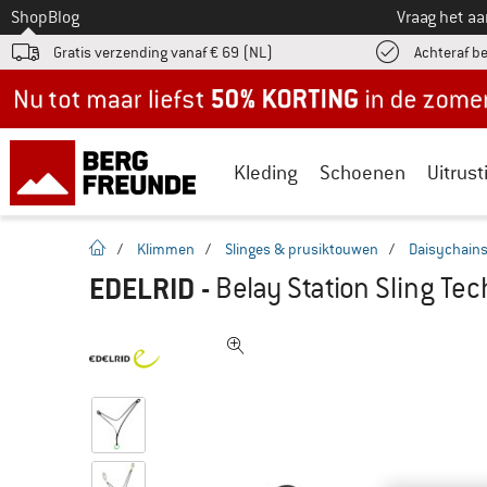
Naar
Shop
Blog
Vraag het a
Gratis verzending vanaf € 69 (NL)
Achteraf b
Nu tot maar liefst -50% in de zomersale!
Kleding
Schoenen
Uitrust
Startpagina
/
Klimmen
/
Slinges & prusiktouwen
/
Daisychains
EDELRID
-
Belay Station Sling Te