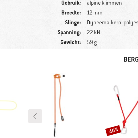
Gebruik:
alpine klimmen
Breedte:
12 mm
Slinge:
Dyneema-kern, polyes
Spanning:
22 kN
Gewicht:
59 g
BERG
-10%
Korting