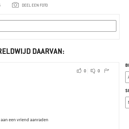
G
DEEL EEN FOTO
RELDWIJD DAARVAN:
B
0
0
S
t aan een vriend aanraden