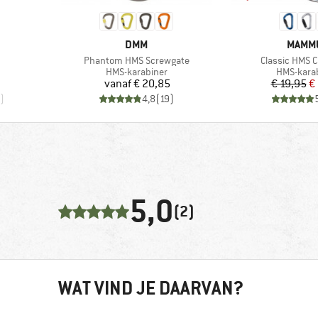
MERK
MERK
DMM
MAMM
Artikel
Artikel
Phantom HMS Screwgate
Classic HMS C
Productgroep
Productg
HMS-karabiner
HMS-kara
Prijs
Pr
Ve
vanaf
€ 20,85
€ 19,95
€
)
4,8
(
19
)
5,0
(2)
WAT VIND JE DAARVAN?