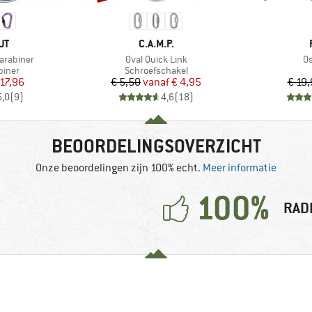
MERK
UT
C.A.M.P.
Artikel
Ar
arabiner
Oval Quick Link
Os
roep
Productgroep
biner
Schroefschakel
ijs
rlaagde prijs
Prijs
Verlaagde prijs
 17,96
€ 5,50
vanaf
€ 4,95
€ 19
5,0
(
9
)
4,6
(
18
)
BEOORDELINGSOVERZICHT
Onze beoordelingen zijn 100% echt.
Meer informatie
100%
RAD