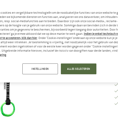
n cookies en vergelijkbare technologieën om de noodzakelijke functies van onze website te 
M
eden we bijkomende diensten en functies aan, analyseren we ons dataverkeer, om inhouden 
n, resp. social-mediafuncties aan te bieden. Daardoor zijn ook onze social-media-, reclame-
ers op de hoogte van je gebruik van onze website. Sommige daarvan bevinden zich in derde 
ranties om je gegevens te beschermen, bijvoorbeeld tegen toegang door autoriteiten. Door h
lecteren’ ga je ermee akkoord dat we op deze manier te werk gaan.
Indien je enkel technisch 
Le
 te accepteren, klik dan hier
. Onder ‘Cookie-instellingen’ onderaan op onze website kun je 
altijd weer intrekken. Je toestemming is vrijwillig, niet noodzakelijk voor het gebruik van d
Aa
oment worden ingetrokken of voor de eerste keer worden gegeven onder "Cookie-instellingen
 Uitgebreide informatie hierover, inclusief de risico's van doorgiften naar derde landen, vind 
aring
.
INSTELLINGEN
ALLES SELECTEREN