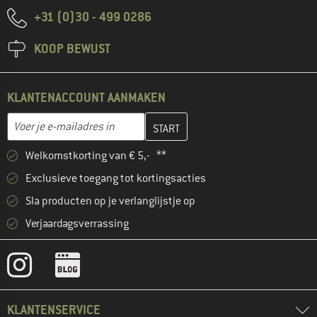
+31 (0)30 - 499 0286
KOOP BEWUST
KLANTENACCOUNT AANMAKEN
Vul je e-mailadres hier in en maak in de volgende stap je klanten
E-mailadres
Welkomstkorting van € 5,- **
Exclusieve toegang tot kortingsacties
Sla producten op je verlanglijstje op
Verjaardagsverrassing
KLANTENSERVICE