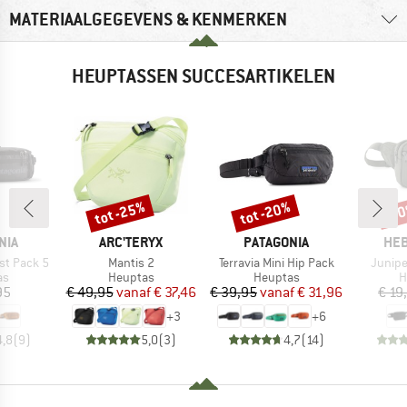
MATERIAALGEGEVENS & KENMERKEN
HEUPTASSEN SUCCESARTIKELEN
tot -25%
tot -20%
-7
Korting
Korting
Kort
MERK
MERK
ME
NIA
ARC'TERYX
PATAGONIA
HEB
Artikel
Artikel
Artikel
st Pack 5
Mantis 2
Terravia Mini Hip Pack
Junipe
tgroep
Productgroep
Productgroep
P
as
Heuptas
Heuptas
H
ijs
Prijs
Verlaagde prijs
Prijs
Verlaagde prijs
95
€ 49,95
vanaf
€ 37,46
€ 39,95
vanaf
€ 31,96
€ 19
+
3
+
6
4,8
(
9
)
5,0
(
3
)
4,7
(
14
)