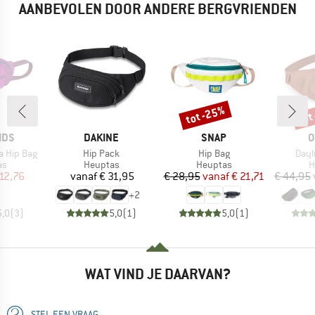
AANBEVOLEN DOOR ANDERE BERGVRIENDEN
tot -25%
tot
Korting
Kort
MERK
MERK
M
IDS
DAKINE
SNAP
O
Artikel
Artikel
Artik
ga Hip Bag
Hip Pack
Hip Bag
Dayl
tgroep
Productgroep
Productgroep
P
as
Heuptas
Heuptas
H
ijs
rlaagde prijs
Prijs
Prijs
Verlaagde prijs
12,76
vanaf
€ 31,95
€ 28,95
vanaf
€ 21,71
€ 44,95
+
2
5,0
(
3
)
5,0
(
1
)
5,0
(
1
)
WAT VIND JE DAARVAN?
STEL EEN VRAAG