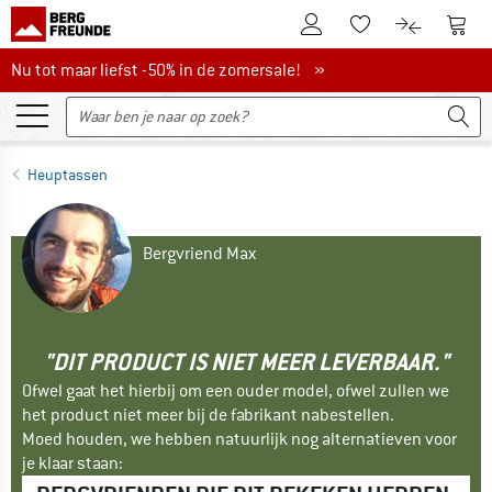
De klantenaccount
Naar
Naar de verlanglijs
Naar de pro
Nu tot maar liefst -50% in de zomersale!
Nu tot maar liefst -50% in de zomersale! »
Heuptassen
Bergvriend Max
"DIT PRODUCT IS NIET MEER LEVERBAAR."
Ofwel gaat het hierbij om een ouder model, ofwel zullen we
het product niet meer bij de fabrikant nabestellen.
Moed houden, we hebben natuurlijk nog alternatieven voor
je klaar staan: