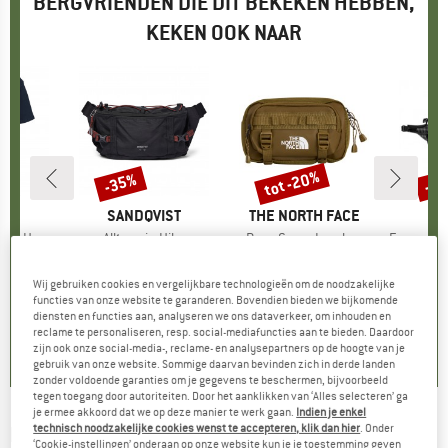
BERGVRIENDEN DIE DIT BEKEKEN HEBBEN,
KEKEN OOK NAAR
tot -20%
-35%
-4
Korting
Korting
Kort
RTT
MERK
SANDQVIST
MERK
THE NORTH FACE
M
M
S Pocket Cotton
Artikel
Allterrain Hike
Artikel
Base Camp Lumbar
Artikel
Freerain Waterpr
ctgroep
t
Productgroep
Heuptas
Productgroep
Heuptas
P
H
ijs
rlaagde prijs
 17,47
€ 88,95
Prijs
Verlaagde prijs
€ 57,82
€ 56,95
vanaf
Prijs
Verlaagde prijs
€ 45,56
€ 64,
Wij gebruiken cookies en vergelijkbare technologieën om de noodzakelijke
+
1
functies van onze website te garanderen. Bovendien bieden we bijkomende
diensten en functies aan, analyseren we ons dataverkeer, om inhouden en
5,0
(
2
)
3,0
(
1
)
5,0
(
1
)
reclame te personaliseren, resp. social-mediafuncties aan te bieden. Daardoor
zijn ook onze social-media-, reclame- en analysepartners op de hoogte van je
gebruik van onze website. Sommige daarvan bevinden zich in derde landen
zonder voldoende garanties om je gegevens te beschermen, bijvoorbeeld
tegen toegang door autoriteiten. Door het aanklikken van ‘Alles selecteren’ ga
je ermee akkoord dat we op deze manier te werk gaan.
Indien je enkel
technisch noodzakelijke cookies wenst te accepteren, klik dan hier
. Onder
DOUGHNUT
-
Seattle Jungle Series Bum Bag
‘Cookie-instellingen’ onderaan op onze website kun je je toestemming geven