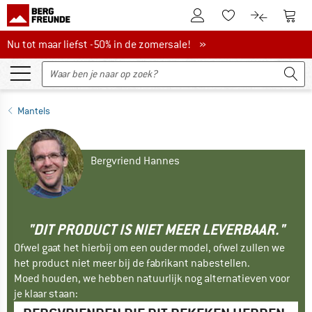
De klantenaccount
Naar
Naar de verlanglijs
Naar de pro
Nu tot maar liefst -50% in de zomersale!
Nu tot maar liefst -50% in de zomersale! »
Mantels
Bergvriend Hannes
"DIT PRODUCT IS NIET MEER LEVERBAAR."
Ofwel gaat het hierbij om een ouder model, ofwel zullen we
het product niet meer bij de fabrikant nabestellen.
Moed houden, we hebben natuurlijk nog alternatieven voor
je klaar staan: