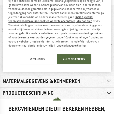
zijn ook onze social-media-, reclame- en analysepartners op de hoogte van je
gebruik van onze website. Sommige daarvan bevinden zich in derde landen
zonder voldoende garanties om je gegevens te beschermen, bijvoorbeeld
IN EEN OOGOPSLAG
tegen toegang door autoriteiten. Door het aanklikken van ‘Alles selecteren’ ga
je ermee akkoord dat we op deze manier te werk gaan.
Indien je enkel
technisch noodzakelijke cookies wenst te accepteren, klik dan hier
. Onder
‘Cookie-instellingen’ onderaan op onze website kun je je toestemming geven
en ook altijd weer intrekken. Je toestemming is vrijwillig, niet noodzakelijk
voor het gebruik van deze website en kan op elk moment worden ingetrokken
of voor de eerste keer worden gegeven onder "Cookie-instellingen" onderaan
op onze website. Uitgebreide informatie hierover, inclusief de risico's van
doorgiften naar derde landen, vind je in onze
privacyverklaring
.
vezel
100% raadt het aan
Klanten zeggen:
Klanten
INSTELLINGEN
ALLES SELECTEREN
Robuust
wate
MATERIAALGEGEVENS & KENMERKEN
PRODUCTBESCHRIJVING
BERGVRIENDEN DIE DIT BEKEKEN HEBBEN,