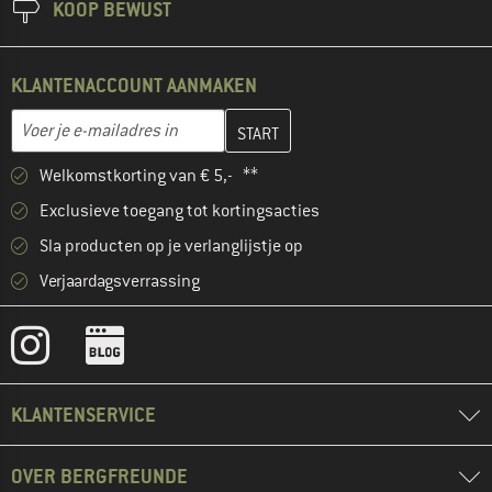
KOOP BEWUST
KLANTENACCOUNT AANMAKEN
Vul je e-mailadres hier in en maak in de volgende stap je klanten
E-mailadres
Welkomstkorting van € 5,- **
Exclusieve toegang tot kortingsacties
Sla producten op je verlanglijstje op
Verjaardagsverrassing
KLANTENSERVICE
OVER BERGFREUNDE