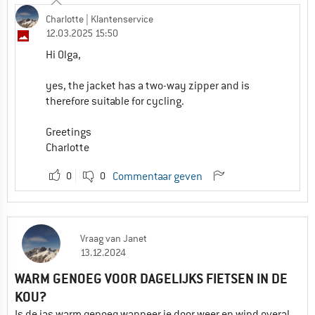
Charlotte
| Klantenservice
12.03.2025 15:50
Hi Olga,
yes, the jacket has a two-way zipper and is
therefore suitable for cycling.
Greetings
Charlotte
0
0
Commentaar geven
Vraag
van
Janet
13.12.2024
WARM GENOEG VOOR DAGELIJKS FIETSEN IN DE
KOU?
Is de jas warm genoeg wanneer je door weer en wind overal