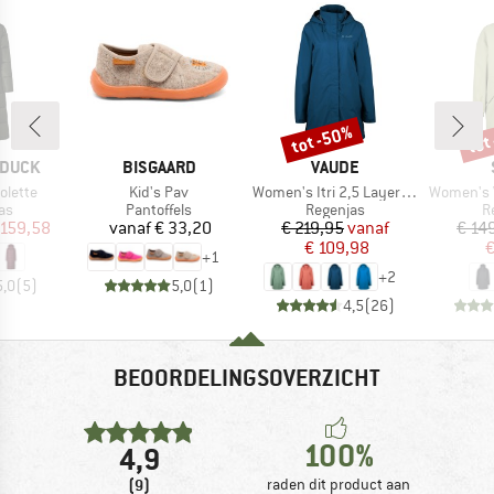
tot -50%
tot
Korting
Kort
MERK
MERK
 DUCK
BISGAARD
VAUDE
Artikel
Artikel
Artikel
olette
Kid's Pav
Women's Itri 2,5 Layer Coat
Women's Vilhe
tgroep
Productgroep
Productgroep
P
as
Pantoffels
Regenjas
R
ijs
rlaagde prijs
Prijs
Prijs
Verlaagde prijs
 159,58
vanaf
€ 33,20
€ 219,95
vanaf
€ 14
€ 109,98
€
+
1
+
2
5,0
(
5
)
5,0
(
1
)
4,5
(
26
)
BEOORDELINGSOVERZICHT
100%
4,9
(9)
raden dit product aan