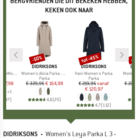
BERGVRIENDEN DIE DIT BEKEKEN HEBBEN,
KEKEN OOK NAAR
tot -45%
-50%
-5
Korting
Korting
Kort
K
C
MERK
DIDRIKSONS
MERK
DIDRIKSONS
ME
DID
 Uppsala Coat
Artikel
Women's Alicia Parka Long 3
Artikel
Hani Women's Parka
Artikel
Women's
tgroep
as
Productgroep
Parka
Productgroep
Parka
P
L
ijs
rlaagde prijs
 107,98
€ 329,95
Prijs
Verlaagde prijs
€ 164,98
€ 219,95
Prijs
Verlaagde prijs
vanaf
€ 279,
€ 120,97
+
1
,5
(
37
)
4,6
(
25
)
4,7
(
112
)
DIDRIKSONS
-
Women's Leya Parka L 3 -