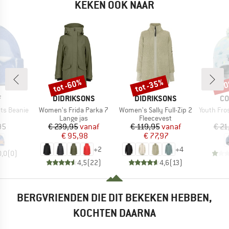
KEKEN OOK NAAR
tot -60%
tot -35%
-6
Korting
Korting
Kort
K
MERK
MERK
ME
F
DIDRIKSONS
DIDRIKSONS
CO
Artikel
Artikel
Artikel
nts Beanie
Women's Frida Parka 7
Women's Sally Full-Zip 2
Youth Frosty Tr
uctgroep
Productgroep
Productgroep
Lange jas
Fleecevest
ijs
Prijs
Verlaagde prijs
Prijs
Verlaagde prijs
95
€ 239,95
vanaf
€ 119,95
vanaf
€ 21
€ 95,98
€ 77,97
+
2
+
4
0,0
(
0
)
4,5
(
22
)
4,6
(
13
)
BERGVRIENDEN DIE DIT BEKEKEN HEBBEN,
KOCHTEN DAARNA