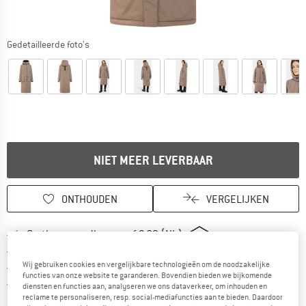
Gedetailleerde foto's
NIET MEER LEVERBAAR
ONTHOUDEN
VERGELIJKEN
Vind hier de verzendinform
Gratis verzending vanaf € 69 (NL)
Vind de betalingsinformatie hier! Opent
100 dagen bedenktijd
Wij gebruiken cookies en vergelijkbare technologieën om de noodzakelijke
> 4.000.000 tevreden klanten
functies van onze website te garanderen. Bovendien bieden we bijkomende
Alle artikelen in voorraad
diensten en functies aan, analyseren we ons dataverkeer, om inhouden en
reclame te personaliseren, resp. social-mediafuncties aan te bieden. Daardoor