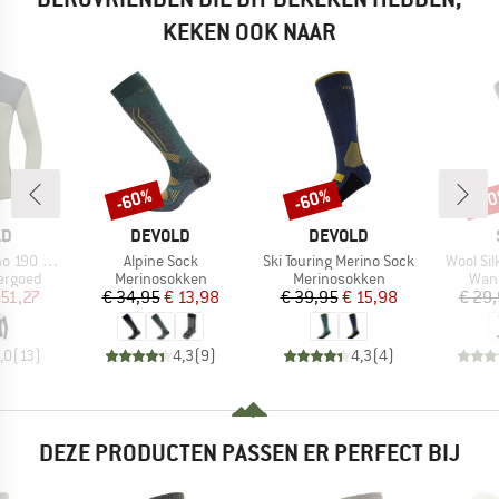
KEKEN OOK NAAR
-60%
-60%
-6
Korting
Korting
Kort
MERK
MERK
LD
DEVOLD
DEVOLD
Artikel
Artikel
Artikel
90 Shirt
Alpine Sock
Ski Touring Merino Sock
Wool Sil
ep
Productgroep
Productgroep
Prod
ergoed
Merinosokken
Merinosokken
Wan
ijs
rlaagde prijs
Prijs
Verlaagde prijs
Prijs
Verlaagde prijs
 51,27
€ 34,95
€ 13,98
€ 39,95
€ 15,98
€ 29
,0
(
13
)
4,3
(
9
)
4,3
(
4
)
DEZE PRODUCTEN PASSEN ER PERFECT BIJ