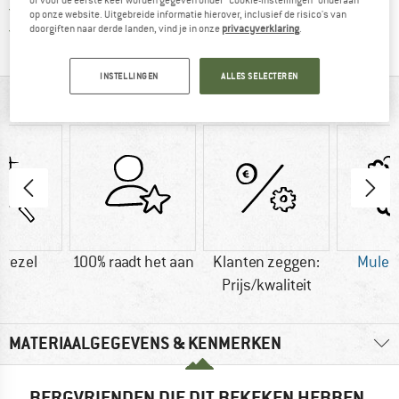
> 4.000.000 tevreden klanten
op onze website. Uitgebreide informatie hierover, inclusief de risico's van
Alle artikelen in voorraad
doorgiften naar derde landen, vind je in onze
privacyverklaring
.
INSTELLINGEN
ALLES SELECTEREN
IN EEN OOGOPSLAG
vezel
100% raadt het aan
Klanten zeggen:
Mulesi
Prijs/kwaliteit
MATERIAALGEGEVENS & KENMERKEN
BERGVRIENDEN DIE DIT BEKEKEN HEBBEN,