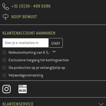
+31 (0)30 - 499 0286
KOOP BEWUST
KLANTENACCOUNT AANMAKEN
Vul je e-mailadres hier in en maak in de volgende stap je klanten
E-mailadres
Welkomstkorting van € 5,- **
Exclusieve toegang tot kortingsacties
Sla producten op je verlanglijstje op
Verjaardagsverrassing
KLANTENSERVICE