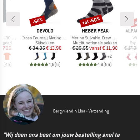
tot -60%
tot
-60%
Korting
Korting
Kort
MERK
MERK
MERK
LD
DEVOLD
HEBER PEAK
ALPAC
Artikel
Artikel
Arti
 Base Tee
Cross Country Merino Sock
Merino SylvaHe. Crew 2 Pack
Win
ep
Productgroep
Productgroep
Prod
ergoed
Skisokken
Multifunctionele sokken
Exped
ijs
rlaagde prijs
Prijs
Verlaagde prijs
Prijs
Verlaagde prijs
 47,96
€ 34,95
€ 13,98
€ 29,95
vanaf
€ 11,98
€ 17,95
+
2
,8
(
46
)
4,8
(
6
)
4,8
(
86
)
Bergvriendin Lisa - Verzending
"Wij doen ons best om jouw bestelling snel te