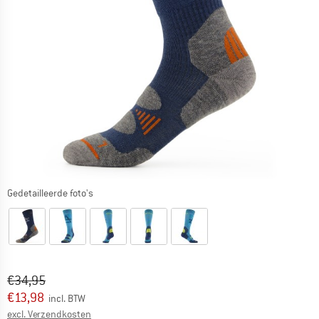
Gedetailleerde foto's
Oorspronkelijke prijs :
Prijs:
€
34,95
€
13,98
incl. BTW
Informatie over de verzendkosten. Opent in een infov
excl. Verzendkosten