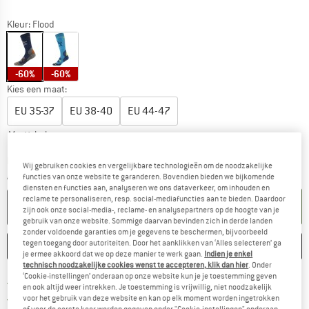
Kleur:
Flood
-60%
-60%
Kies een maat:
EU
35-37
EU
38-40
EU
44-47
Maattabel
De link wordt geopend in een infovak en bevat le
Levertijd: 3-5 werkdagen
Wij gebruiken cookies en vergelijkbare technologieën om de noodzakelijke
Aantal:
functies van onze website te garanderen. Bovendien bieden we bijkomende
diensten en functies aan, analyseren we ons dataverkeer, om inhouden en
reclame te personaliseren, resp. social-mediafuncties aan te bieden. Daardoor
IN DE WINKELMAND
zijn ook onze social-media-, reclame- en analysepartners op de hoogte van je
gebruik van onze website. Sommige daarvan bevinden zich in derde landen
zonder voldoende garanties om je gegevens te beschermen, bijvoorbeeld
tegen toegang door autoriteiten. Door het aanklikken van ‘Alles selecteren’ ga
ONTHOUDEN
VERGELIJKEN
je ermee akkoord dat we op deze manier te werk gaan.
Indien je enkel
technisch noodzakelijke cookies wenst te accepteren, klik dan hier
. Onder
‘Cookie-instellingen’ onderaan op onze website kun je je toestemming geven
Vind hier de verzendinform
Gratis verzending vanaf € 69 (NL)
en ook altijd weer intrekken. Je toestemming is vrijwillig, niet noodzakelijk
Vind de betalingsinformatie hier! Opent
100 dagen bedenktijd
voor het gebruik van deze website en kan op elk moment worden ingetrokken
of voor de eerste keer worden gegeven onder "Cookie-instellingen" onderaan