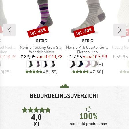
%
tot -43%
tot -70%
tot
Korting
Korting
Kort
K
MERK
MERK
C
STOIC
STOIC
Artikel
Artikel
Artikel
 Medium
Merino Trekking Crew Socks Stripes
Merino MTB Quarter Socks
Heavy MerinoKnit 
roep
Productgroep
Productgroep
kken
Wandelsokken
Fietssokken
ijs
rlaagde prijs
Prijs
Verlaagde prijs
Prijs
Verlaagde prijs
f
€ 14,27
€ 22,95
vanaf
€ 14,22
€ 17,95
vanaf
€ 5,99
€ 59,95
+
1
,9
(
25
)
4,8
(
157
)
4,7
(
80
)
BEOORDELINGSOVERZICHT
100%
4,8
(6)
raden dit product aan