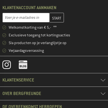
KLANTENACCOUNT AANMAKEN
Vul je e-mailadres hier in en maak in de volgende stap je klanten
E-mailadres
Welkomstkorting van € 5,- **
Exclusieve toegang tot kortingsacties
Sla producten op je verlanglijstje op
Verjaardagsverrassing
KLANTENSERVICE
OVER BERGFREUNDE
DE OVEREENKOMST HERROEPEN