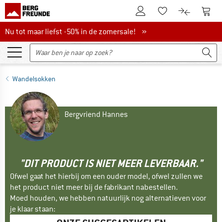
De klantenaccount
Naar
Naar de verlanglijs
Naar de pro
Nu tot maar liefst -50% in de zomersale!
Nu tot maar liefst -50% in de zomersale! »
Wandelsokken
Bergvriend Hannes
"DIT PRODUCT IS NIET MEER LEVERBAAR."
Ofwel gaat het hierbij om een ouder model, ofwel zullen we
het product niet meer bij de fabrikant nabestellen.
Moed houden, we hebben natuurlijk nog alternatieven voor
je klaar staan: