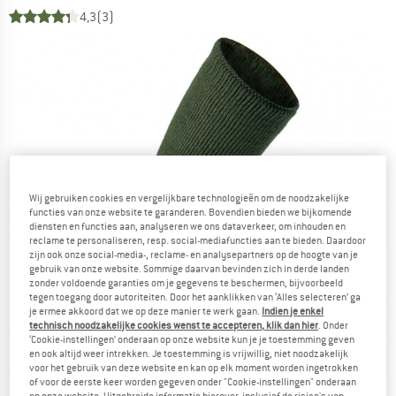
4,3
(3)
Wij gebruiken cookies en vergelijkbare technologieën om de noodzakelijke
functies van onze website te garanderen. Bovendien bieden we bijkomende
diensten en functies aan, analyseren we ons dataverkeer, om inhouden en
reclame te personaliseren, resp. social-mediafuncties aan te bieden. Daardoor
zijn ook onze social-media-, reclame- en analysepartners op de hoogte van je
gebruik van onze website. Sommige daarvan bevinden zich in derde landen
zonder voldoende garanties om je gegevens te beschermen, bijvoorbeeld
tegen toegang door autoriteiten. Door het aanklikken van ‘Alles selecteren’ ga
je ermee akkoord dat we op deze manier te werk gaan.
Indien je enkel
technisch noodzakelijke cookies wenst te accepteren, klik dan hier
. Onder
‘Cookie-instellingen’ onderaan op onze website kun je je toestemming geven
en ook altijd weer intrekken. Je toestemming is vrijwillig, niet noodzakelijk
voor het gebruik van deze website en kan op elk moment worden ingetrokken
of voor de eerste keer worden gegeven onder "Cookie-instellingen" onderaan
op onze website. Uitgebreide informatie hierover, inclusief de risico's van