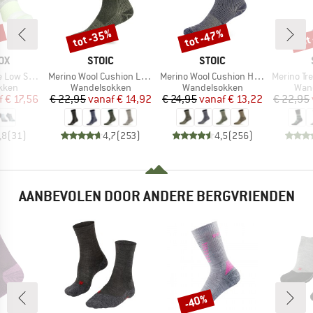
%
tot -35%
tot -47%
tot
Korting
Korting
Kort
MERK
MERK
OX
STOIC
STOIC
Artikel
Artikel
Artikel
ow Socks
Merino Wool Cushion Light Socks
Merino Wool Cushion Heavy Socks
Merino Trekking
roep
Productgroep
Productgroep
Prod
kken
Wandelsokken
Wandelsokken
Wan
ijs
rlaagde prijs
Prijs
Verlaagde prijs
Prijs
Verlaagde prijs
f
€ 17,56
€ 22,95
vanaf
€ 14,92
€ 24,95
vanaf
€ 13,22
€ 22,95
,8
(
31
)
4,7
(
253
)
4,5
(
256
)
AANBEVOLEN DOOR ANDERE BERGVRIENDEN
-40%
Korting