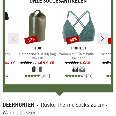
ONZE SUCCESARTIKELEN
%
-40%
-8
-57%
Korting
Korting
Kort
OX
MERK
STOIC
MERK
PROTEST
o T-Shirt
Artikel
HarnosandSt. II Dry Bag
Artikel
Women's PRTMM Patio Triangle
Artikel
HeladagenSt. Insulated
groep
irt
Productgroep
Pakzak
Productgroep
Bikinitop
Pr
Is
f
ijs
rlaagde prijs
€ 62,97
€ 9,95
vanaf
Prijs
Verlaagde prijs
€ 4,28
€ 39,95
Prijs
Verlaagde prijs
€ 23,97
€ 24,95
,7
(
24
)
5,0
(
2
)
4,9
(
23
)
DEERHUNTER
-
Rusky Thermo Socks 25 cm -
Wandelsokken