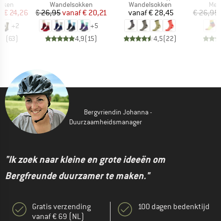
roep
Productgroep
Productgroep
Pro
kken
Wandelsokken
Wandelsokken
Mer
ijs
rlaagde prijs
Prijs
Verlaagde prijs
Prijs
f
€ 24,26
€ 26,95
vanaf
€ 20,21
vanaf
€ 28,45
€ 26,95
+
2
+
5
,9
(
63
)
4,9
(
15
)
4,5
(
22
)
Bergvriendin Johanna -
Duurzaamheidsmanager
"Ik zoek naar kleine en grote ideeën om
Bergfreunde duurzamer te maken."
Gratis verzending
100 dagen bedenktijd
vanaf € 69 (NL)