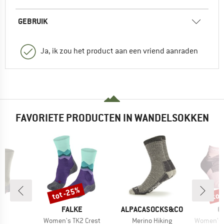
GEBRUIK
Ja, ik zou het product aan een vriend aanraden
FAVORIETE PRODUCTEN IN WANDELSOKKEN
tot -25%
tot
Korting
Kort
MERK
MERK
M
E
FALKE
ALPACASOCKS&CO
O
el
Artikel
Artikel
Artikel
Women's TK2 Crest
Merino Hiking
Women's All Mou