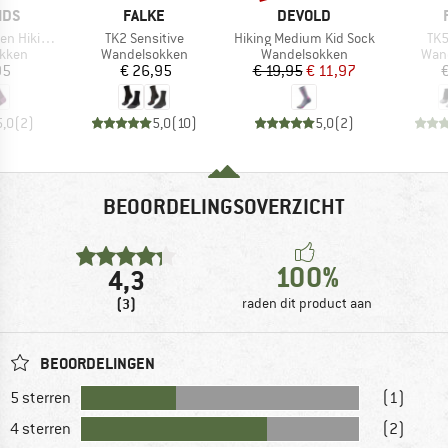
MERK
MERK
IDS
FALKE
DEVOLD
Artikel
Artikel
Arti
Socks 2-Pack
TK2 Sensitive
Hiking Medium Kid Sock
TK5
roep
Productgroep
Productgroep
Prod
kken
Wandelsokken
Wandelsokken
Wan
ijs
Prijs
Prijs
Verlaagde prijs
95
€ 26,95
€ 19,95
€ 11,97
€
5,0
(
2
)
5,0
(
10
)
5,0
(
2
)
BEOORDELINGSOVERZICHT
100%
4,3
(3)
raden dit product aan
BEOORDELINGEN
5 sterren
(1)
4 sterren
(2)