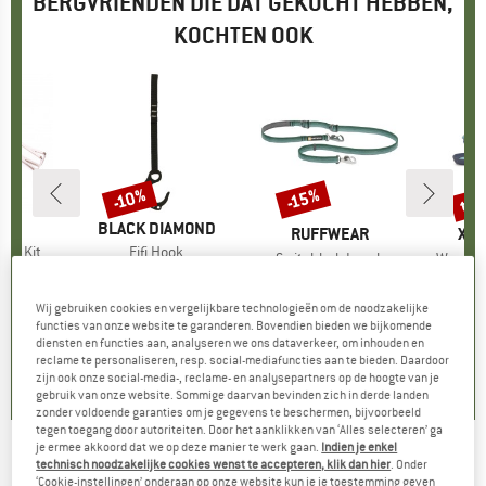
BERGVRIENDEN DIE DAT GEKOCHT HEBBEN,
KOCHTEN OOK
tot
-10%
-15%
Korting
Korting
Kort
CE
MERK
BLACK DIAMOND
MERK
RUFFWEAR
ME
XER
rry Kit
Artikel
Fifi Hook
Artikel
Switchbak Leash
Artikel
Women'
ijs
rlaagde prijs
16,96
€ 19,95
Prijs
Verlaagde prijs
€ 17,96
Productgroep
Hondenriem
Produ
Baref
€ 64,95
Prijs
Verlaagde prijs
€ 55,21
€ 64,95
Wij gebruiken cookies en vergelijkbare technologieën om de noodzakelijke
functies van onze website te garanderen. Bovendien bieden we bijkomende
5,0
(
1
)
3,8
(
5
)
diensten en functies aan, analyseren we ons dataverkeer, om inhouden en
5,0
(
1
)
reclame te personaliseren, resp. social-mediafuncties aan te bieden. Daardoor
zijn ook onze social-media-, reclame- en analysepartners op de hoogte van je
gebruik van onze website. Sommige daarvan bevinden zich in derde landen
zonder voldoende garanties om je gegevens te beschermen, bijvoorbeeld
tegen toegang door autoriteiten. Door het aanklikken van ‘Alles selecteren’ ga
je ermee akkoord dat we op deze manier te werk gaan.
Indien je enkel
technisch noodzakelijke cookies wenst te accepteren, klik dan hier
. Onder
CONTEC - Universele Houder Add.All -
‘Cookie-instellingen’ onderaan op onze website kun je je toestemming geven