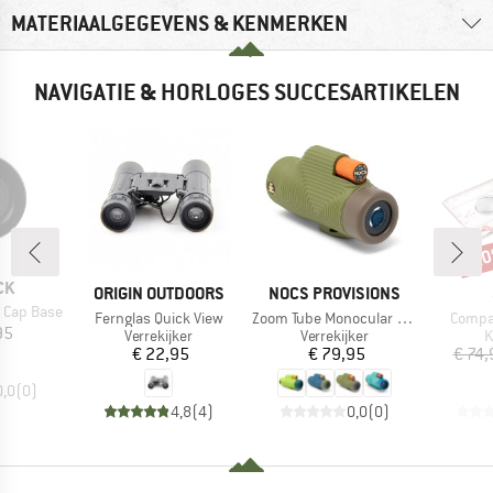
MATERIAALGEGEVENS & KENMERKEN
NAVIGATIE & HORLOGES SUCCESARTIKELEN
-2
Kort
CK
MERK
MERK
ORIGIN OUTDOORS
NOCS PROVISIONS
 Cap Base
Artikel
Artikel
Artikel
Fernglas Quick View
Zoom Tube Monocular 32mm
Compa
ijs
95
Productgroep
Productgroep
P
Verrekijker
Verrekijker
K
Prijs
Prijs
€ 22,95
€ 79,95
€ 74,
0,0
(
0
)
4,8
(
4
)
0,0
(
0
)