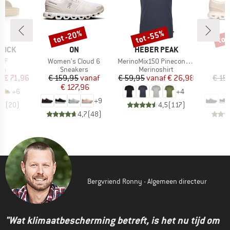
%
tot -20%
tot -55%
tot
Korting
Korting
Kort
MERK
MERK
TOCK
ON
HEBER PEAK
Artikel
Artikel
A
 BF
Women's Cloud 6
MerinoMix150 PineconeHe. II T-Shirt
tgroep
Productgroep
Productgroep
P
en
Sneakers
Merinoshirt
S
ijs
rlaagde prijs
Prijs
Verlaagde prijs
Prijs
Verlaagde prijs
f
€ 71,96
€ 159,95
vanaf
€ 59,95
vanaf
€ 26,98
€ 15
€ 127,96
€
+
6
+
4
+
9
,8
(
20
)
4,5
(
117
)
4,7
(
48
)
Bergvriend Ronny - Algemeen directeur
"Wat klimaatbescherming betreft, is het nu tijd om