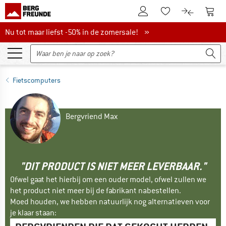
De klantenaccount
Naar
Naar de verlanglijs
Naar de pro
Nu tot maar liefst -50% in de zomersale!
Nu tot maar liefst -50% in de zomersale! »
Fietscomputers
Bergvriend Max
"DIT PRODUCT IS NIET MEER LEVERBAAR."
Ofwel gaat het hierbij om een ouder model, ofwel zullen we
het product niet meer bij de fabrikant nabestellen.
Moed houden, we hebben natuurlijk nog alternatieven voor
je klaar staan: