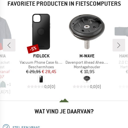
FAVORIETE PRODUCTEN IN FIETSCOMPUTERS
%
Korting
-5%
MERK
MERK
MER
NIA
FIDLOCK
M-WAVE
HAM
Artikel
Artikel
Artike
Jacket
Vacuum Phone Case for iPhone 15 Plus
Davenport Ahead Ahead Kappe
2.0 C
groep
Productgroep
Productgroep
Prod
est
Beschermhoes
Montagehouder
Hart
ijs
rlaagde prijs
Prijs
Verlaagde prijs
Prijs
vanaf
€ 29,95
€ 28,45
€ 10,95
€
97
+
1
0,0
(
0
)
0,0
(
0
)
,6
(
71
)
WAT VIND JE DAARVAN?
STEL EEN VRAAG