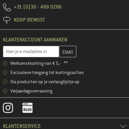
+31 (0)30 - 499 0286
KOOP BEWUST
KLANTENACCOUNT AANMAKEN
Vul je e-mailadres hier in en maak in de volgende stap je klanten
E-mailadres
Welkomstkorting van € 5,- **
Exclusieve toegang tot kortingsacties
Sla producten op je verlanglijstje op
Verjaardagsverrassing
KLANTENSERVICE