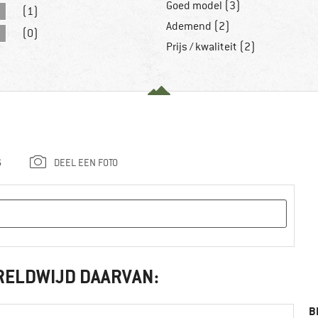
Goed model (3)
(1)
Ademend (2)
(0)
Prijs / kwaliteit (2)
G
DEEL EEN FOTO
RELDWIJD DAARVAN:
B