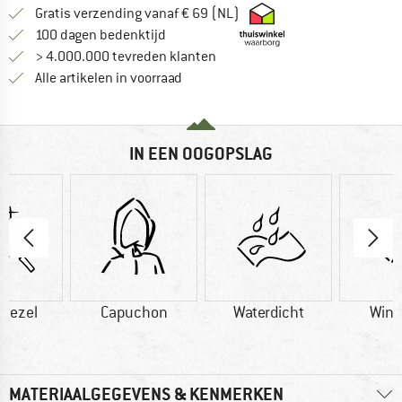
Vind hier de verzendinform
Gratis verzending vanaf € 69 (NL)
Vind de betalingsinformatie hier! Opent
100 dagen bedenktijd
> 4.000.000 tevreden klanten
Alle artikelen in voorraad
IN EEN OOGOPSLAG
vezel
Capuchon
Waterdicht
Wind
MATERIAALGEGEVENS & KENMERKEN