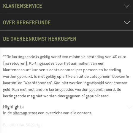
KLANTENSERVICE
OVER BERGFREUNDE
DE OVEREENKOMST HERROEPEN
**De kortingscode is geldig vanaf een minimale besteding van 40 euro
(na retouren). Kortingscodes voor het aanmaken van een
klantenaccount kunnen slechts eenmaal per persoon en bestelling
worden gebruikt. Is niet geldig op artikelen uit de categorieën 'Boeken &
kaarten' en 'Waardebonnen'. Kan niet worden ingewisseld voor contant
geld. Kan niet met andere kortingscodes worden gecombineerd. De
kortingscode mag niet worden doorgegeven of gepubliceerd.
Highlights
In de
sitemap
staat een overzicht van alle content.
BuildID XNAu5629cfyk