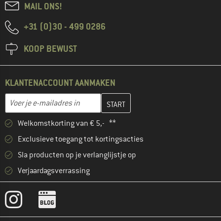
MAIL ONS!
+31 (0)30 - 499 0286
KOOP BEWUST
KLANTENACCOUNT AANMAKEN
Vul je e-mailadres hier in en maak in de volgende stap je klanten
E-mailadres
Welkomstkorting van € 5,- **
Exclusieve toegang tot kortingsacties
Sla producten op je verlanglijstje op
Verjaardagsverrassing