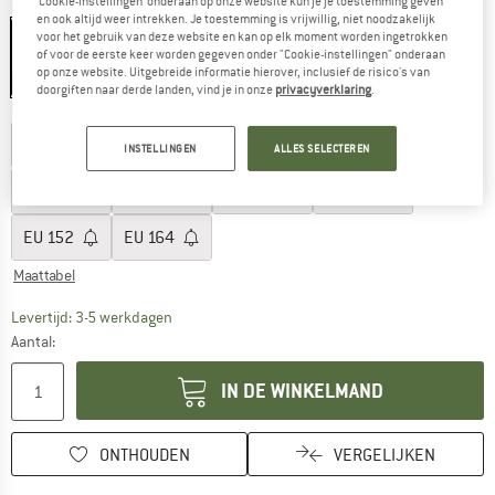
‘Cookie-instellingen’ onderaan op onze website kun je je toestemming geven
Kleur:
Coronet Blue
en ook altijd weer intrekken. Je toestemming is vrijwillig, niet noodzakelijk
voor het gebruik van deze website en kan op elk moment worden ingetrokken
of voor de eerste keer worden gegeven onder "Cookie-instellingen" onderaan
op onze website. Uitgebreide informatie hierover, inclusief de risico's van
-60%
-60%
-60%
doorgiften naar derde landen, vind je in onze
privacyverklaring
.
Kies een maat:
EU
92
EU
98
EU
104
EU
110
EU
116
INSTELLINGEN
ALLES SELECTEREN
EU
122
EU
128
EU
134
EU
140
EU
152
EU
164
Maattabel
De link wordt geopend in een infovak en bevat le
Levertijd: 3-5 werkdagen
Aantal:
IN DE WINKELMAND
ONTHOUDEN
VERGELIJKEN