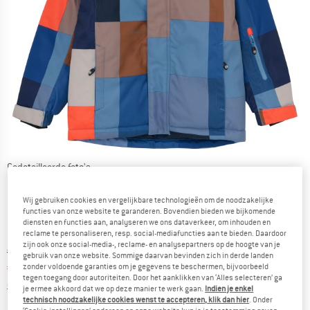
Gedetailleerde foto's
Wij gebruiken cookies en vergelijkbare technologieën om de noodzakelijke
functies van onze website te garanderen. Bovendien bieden we bijkomende
diensten en functies aan, analyseren we ons dataverkeer, om inhouden en
reclame te personaliseren, resp. social-mediafuncties aan te bieden. Daardoor
zijn ook onze social-media-, reclame- en analysepartners op de hoogte van je
Oorspronkelijke prijs :
Prijs:
€
114,95
gebruik van onze website. Sommige daarvan bevinden zich in derde landen
€
45,98
zonder voldoende garanties om je gegevens te beschermen, bijvoorbeeld
incl. BTW
tegen toegang door autoriteiten. Door het aanklikken van ‘Alles selecteren’ ga
Informatie over de verzendkosten. Opent in een infov
excl. Verzendkosten
je ermee akkoord dat we op deze manier te werk gaan.
Indien je enkel
technisch noodzakelijke cookies wenst te accepteren, klik dan hier
. Onder