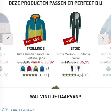
DEZE PRODUCTEN PASSEN ER PERFECT BIJ
tot -40%
-70%
-2
Korting
Korting
Kort
MERK
MERK
S
TROLLKIDS
STOIC
Artikel
Artikel
Artikel
rgye
Kid's Kristiansand Jacket
Kid's Merino260 StadjanSt. One Suit
Kid's 
uctgroep
Productgroep
Productgroep
Pr
Softshelljack
Overall
Wi
ijs
rlaagde prijs
Prijs
Verlaagde prijs
Prijs
Verlaagde prijs
 9,98
€ 59,95
vanaf
€ 35,97
€ 119,95
€ 35,99
€ 149
+
3
0,0
(
0
)
5,0
(
11
)
4,6
(
28
)
WAT VIND JE DAARVAN?
STEL EEN VRAAG