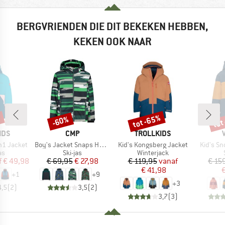
BERGVRIENDEN DIE DIT BEKEKEN HEBBEN,
KEKEN OOK NAAR
%
tot -65%
tot
-60%
Korting
Korting
Kort
MERK
MERK
IDS
CMP
TROLLKIDS
Artikel
Artikel
Artikel
in1 Jacket
Boy's Jacket Snaps Hood Twill
Kid's Kongsberg Jacket
Kid's S
tgroep
Productgroep
Productgroep
as
Ski-jas
Winterjack
ijs
rlaagde prijs
Prijs
Verlaagde prijs
Prijs
Verlaagde prijs
f
€ 49,98
€ 69,95
€ 27,98
€ 119,95
vanaf
€ 15
€ 41,98
€
+
1
+
9
+
3
4,5
(
2
)
3,5
(
2
)
3,7
(
3
)