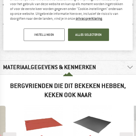
voor het gebruik van deze website en kan op elk moment worden ingetrokken
of voor de eerste keer worden gegeven onder "Cookie-instellingen" onderaan
op onze website. Uitgebreide informatie hierover, inclusief de risico's van
doorgiften naar derde landen, vind je in onze
privacyverklaring
.
INSTELLINGEN
ALLES SELECTEREN
0 g
100% raadt het aan
Kunstvezel
89
MATERIAALGEGEVENS & KENMERKEN
BERGVRIENDEN DIE DIT BEKEKEN HEBBEN,
KEKEN OOK NAAR