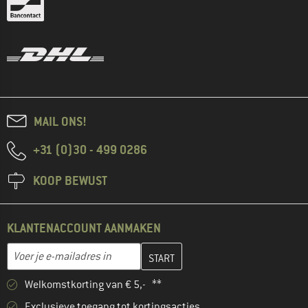
MAIL ONS!
+31 (0)30 - 499 0286
KOOP BEWUST
KLANTENACCOUNT AANMAKEN
Vul je e-mailadres hier in en maak in de volgende stap je klanten
E-mailadres
Welkomstkorting van € 5,- **
Exclusieve toegang tot kortingsacties