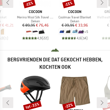
%
-15%
-15%
Korting
Korting
K
MERK
MERK
ME
Y
COCOON
COCOON
GR
Artikel
Artikel
Artikel
anket
Merino Wool Silk Travel Blanket
Coolmax Travel Blanket
Wellheal
ctgroep
Productgroep
Productgroep
n
Deken
Deken
ijs
rlaagde prijs
Prijs
Verlaagde prijs
Prijs
Verlaagde prijs
f
€ 41,21
€ 89,95
€ 76,46
€ 39,95
€ 33,96
€
+
5
5,0
(
1
)
4,9
(
22
)
4,6
(
14
)
BERGVRIENDEN DIE DAT GEKOCHT HEBBEN,
KOCHTEN OOK
tot -33%
-22%
-4
Korting
Korting
Kort