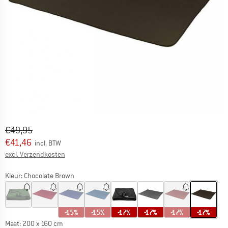
Oorspronkelijke prijs :
Prijs:
€
49,95
€
41,46
incl. BTW
Informatie over de verzendkosten. Opent in een infov
excl. Verzendkosten
Kleur:
Chocolate Brown
-15%
-15%
-17%
-17%
-17%
-17%
Maat:
200 x 160 cm