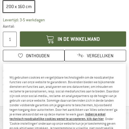
200 x 160 cm
De link wordt geopend in een infovak en bevat le
Levertijd: 3-5 werkdagen
Aantal:
IN DE WINKELMAND
ONTHOUDEN
VERGELIJKEN
Vind hier de verzendinform
Gratis verzending vanaf € 69 (NL)
Vind de betalingsinformatie hier! Opent
100 dagen bedenktijd
Wij gebruiken cookies en vergelijkbare technologieën om de noodzakelijke
functies van onze website te garanderen. Bovendien bieden we bijkomende
> 4.000.000 tevreden klanten
diensten en functies aan, analyseren we ons dataverkeer, om inhouden en
Alle artikelen in voorraad
reclame te personaliseren, resp. social-mediafuncties aan te bieden. Daardoor
zijn ook onze social-media-, reclame- en analysepartners op de hoogte van je
gebruik van onze website. Sommige daarvan bevinden zich in derde landen
zonder voldoende garanties om je gegevens te beschermen, bijvoorbeeld
tegen toegang door autoriteiten. Door het aanklikken van ‘Alles selecteren’ ga
IN EEN OOGOPSLAG
je ermee akkoord dat we op deze manier te werk gaan.
Indien je enkel
technisch noodzakelijke cookies wenst te accepteren, klik dan hier
. Onder
‘Cookie-instellingen’ onderaan op onze website kun je je toestemming geven
en ook altijd weer intrekken. Je toestemming is vrijwillig, niet noodzakelijk