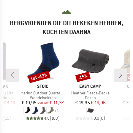
BERGVRIENDEN DIE DIT BEKEKEN HEBBEN,
KOCHTEN DAARNA
%
tot -43%
-2
-15%
Korting
Korting
Kort
MERK
MERK
ME
PEAK
STOIC
EASY CAMP
CH
Artikel
Artikel
A
erry Lite
Merino Outdoor Quarter Socks Tech
Heather Fleece-Decke
p
Productgroep
Productgroep
anddoek
Wandelsokken
Deken
ijs
rlaagde prijs
Prijs
Verlaagde prijs
Prijs
Verlaagde prijs
af
€ 4,16
€ 19,95
vanaf
€ 11,37
€ 19,95
€ 16,96
€ 34
+
1
,4
(
21
)
4,8
(
103
)
0,0
(
0
)