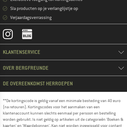
Sla producten op je verlanglijstje op
Verjaardagsverrassing
KLANTENSERVICE
OVER BERGFREUNDE
DE OVEREENKOMST HERROEPEN
**De kortingscode is geldig vanaf een minimale besteding van 40 euro
(na retouren). Kortingscodes voor het aanmaken van een
klantenaccount kunnen slechts eenmaal per persoon en bestelling
worden gebruikt. Is niet geldig op artikelen uit de categorieën 'Boeken &
kaarten' en 'Waardebonnen'. Kan niet worden ingewisseld voor contant