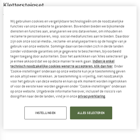
Klettersteigset
5,0
(1)
Wij gebruiken cookies en vergelijkbare technologieën om de noodzakelijke
functies van onze website te garanderen. Bovendien bieden we bijkomende
diensten en functies aan, analyseren we ons dataverkeer, om inhouden en
reclame te personaliseren, resp. social-mediafuncties aan te bieden. Daardoor
zijn ook onze social-media-, reclame- en analysepartners op de hoogte van je
gebruik van onze website. Sommige daarvan bevinden zich in derde landen
zonder voldoende garanties om je gegevens te beschermen, bijvoorbeeld
tegen toegang door autoriteiten. Door het aanklikken van ‘Alles selecteren’ ga
je ermee akkoord dat we op deze manier te werk gaan.
Indien je enkel
technisch noodzakelijke cookies wenst te accepteren, klik dan hier
. Onder
‘Cookie-instellingen’ onderaan op onze website kun je je toestemming geven
en ook altijd weer intrekken. Je toestemming is vrijwillig, niet noodzakelijk
voor het gebruik van deze website en kan op elk moment worden ingetrokken
of voor de eerste keer worden gegeven onder "Cookie-instellingen" onderaan
op onze website. Uitgebreide informatie hierover, inclusief de risico's van
doorgiften naar derde landen, vind je in onze
privacyverklaring
.
INSTELLINGEN
ALLES SELECTEREN