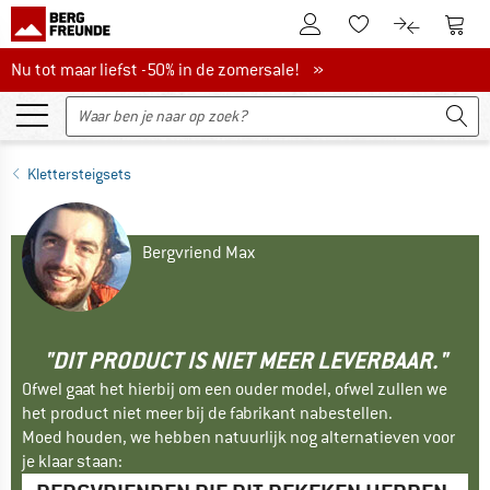
De klantenaccount
Naar
Naar de verlanglijs
Naar de pro
Nu tot maar liefst -50% in de zomersale!
Nu tot maar liefst -50% in de zomersale! »
Klettersteigsets
Bergvriend Max
"DIT PRODUCT IS NIET MEER LEVERBAAR."
Ofwel gaat het hierbij om een ouder model, ofwel zullen we
het product niet meer bij de fabrikant nabestellen.
Moed houden, we hebben natuurlijk nog alternatieven voor
je klaar staan: