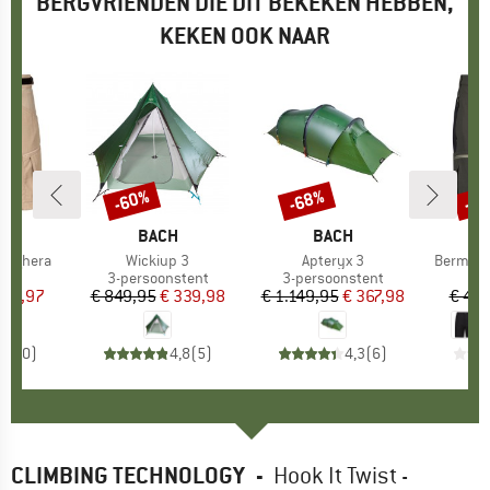
BERGVRIENDEN DIE DIT BEKEKEN HEBBEN,
KEKEN OOK NAAR
-60%
-68%
-3
Korting
Korting
Kort
FEL
MERK
BACH
MERK
BACH
 Maghera
Artikel
Wickiup 3
Artikel
Apteryx 3
Artikel
Bermuda
uctgroep
Productgroep
3-persoonstent
Productgroep
3-persoonstent
ijs
rlaagde prijs
 83,97
€ 849,95
Prijs
Verlaagde prijs
€ 339,98
€ 1.149,95
Prijs
Verlaagde prijs
€ 367,98
€ 49,
0,0
(
0
)
4,8
(
5
)
4,3
(
6
)
CLIMBING TECHNOLOGY
-
Hook It Twist -