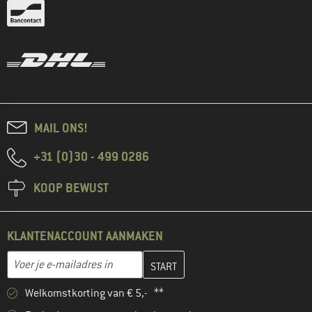
MAIL ONS!
+31 (0)30 - 499 0286
KOOP BEWUST
KLANTENACCOUNT AANMAKEN
Vul je e-mailadres hier in en maak in de volgende stap je klanten
E-mailadres
Welkomstkorting van € 5,- **