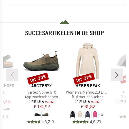
SUCCESARTIKELEN IN DE SHOP
tot -30%
tot -37%
-4
Korting
Korting
Kort
MERK
MERK
P SHOES
ARC'TERYX
HEBER PEAK
Artikel
Artikel
Arti
mal
Vertex Alpine GTX
Women's Merino210 EvergreenHe. Zip Hoody
Nja
tgroep
Productgroep
Productgroep
Prod
en
Approachschoenen
Trui met capuchon
2-pe
ijs
rlaagde prijs
Prijs
Verlaagde prijs
Prijs
Verlaagde prijs
 67,46
€ 249,95
vanaf
€ 129,95
vanaf
€ 299
€ 174,97
€ 81,87
+
2
3,0
(
3
)
3,7
(
3
)
4,6
(
23
)