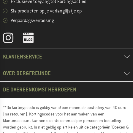
Exclusieve toegang tot kortingsacties
Sla producten op je verlanglijstje op
Verjaardagsverrassing
KLANTENSERVICE
OVER BERGFREUNDE
DE OVEREENKOMST HERROEPEN
**De kortingscode is geldig vanaf een minimale besteding van 40 euro
(na retouren). Kortingscodes voor het aanmaken van een
klantenaccount kunnen slechts eenmaal per persoon en bestelling
worden gebruikt. Is niet geldig op artikelen uit de categorieën 'Boeken &