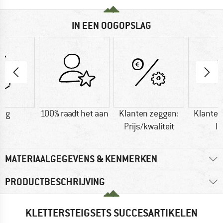
IN EEN OOGOPSLAG
0 g
100% raadt het aan
Klanten zeggen:
Klanten
Prijs/kwaliteit
li
MATERIAALGEGEVENS & KENMERKEN
PRODUCTBESCHRIJVING
KLETTERSTEIGSETS SUCCESARTIKELEN