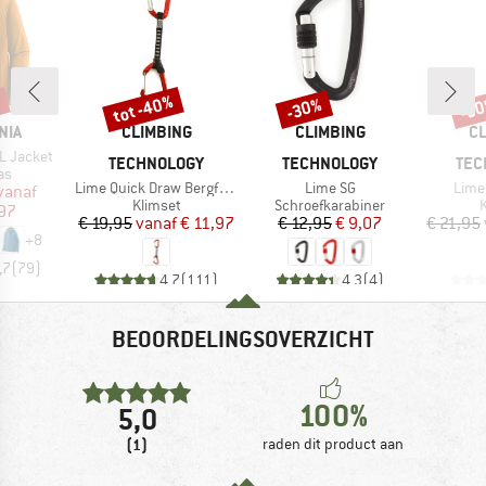
%
tot -40%
-30%
-3
Korting
Korting
Kort
MERK
MERK
M
NIA
CLIMBING
CLIMBING
CL
3L Jacket
TECHNOLOGY
TECHNOLOGY
TEC
tgroep
as
Artikel
Artikel
Artik
Lime Quick Draw Bergfreunde Edition
Lime SG
Lime
ijs
rlaagde prijs
vanaf
Productgroep
Productgroep
P
Klimset
Schroefkarabiner
K
,97
Prijs
Verlaagde prijs
Prijs
Verlaagde prijs
€ 19,95
vanaf
€ 11,97
€ 12,95
€ 9,07
€ 21,95
+
8
,7
(
79
)
4,7
(
111
)
4,3
(
4
)
BEOORDELINGSOVERZICHT
100%
5,0
(1)
raden dit product aan