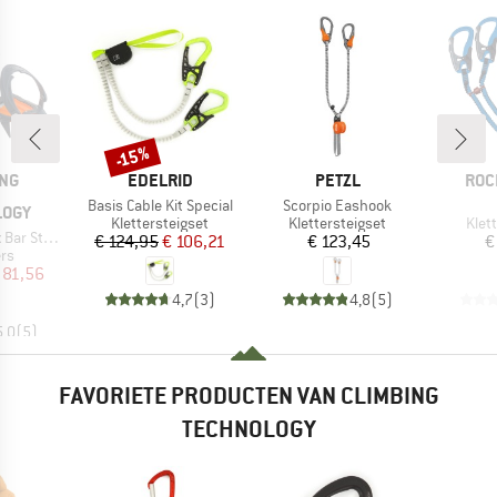
-15%
Korting
MERK
MERK
MER
ING
EDELRID
PETZL
ROC
Artikel
Artikel
Basis Cable Kit Special
Scorpio Eashook
LOGY
Productgroep
Productgroep
Prod
Klettersteigset
Klettersteigset
Klet
nless Steel
Prijs
Verlaagde prijs
Prijs
€ 124,95
€ 106,21
€ 123,45
€
tgroep
ers
ijs
rlaagde prijs
 81,56
4,7
(
3
)
4,8
(
5
)
5,0
(
5
)
FAVORIETE PRODUCTEN VAN CLIMBING
TECHNOLOGY