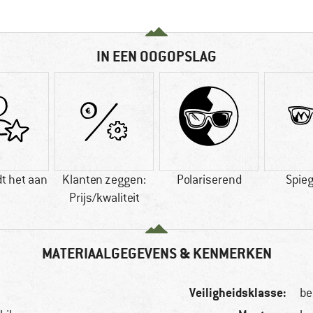
IN EEN OOGOPSLAG
t het aan
Klanten zeggen:
Polariserend
Spie
Prijs/kwaliteit
MATERIAALGEGEVENS & KENMERKEN
Veiligheidsklasse:
be