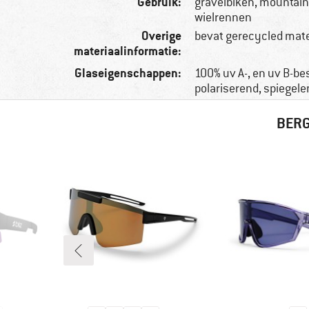
Gebruik:
gravelbiken, mountain
wielrennen
Overige
bevat gerecycled mate
materiaalinformatie:
Glaseigenschappen:
100% uv A-, en uv B-b
polariserend, spiegel
BERG