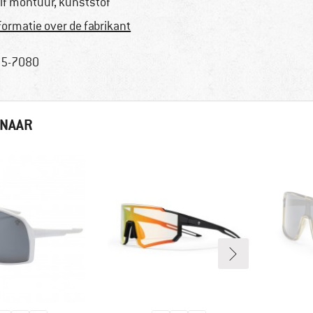
lf montuur, kunststof
formatie over de fabrikant
5-7080
 NAAR