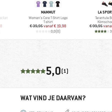
MERK
MERK
MAMMUT
LA SPOR
Artikel
Artikel
acket
Women's Core T-Shirt Logo
Tarantula B
p
Productgroep
Productg
T-shirt
Klimscho
de prijs
Prijs
Verlaagde prijs
Pr
Ve
48
€ 39,95
vanaf
€ 19,98
€ 99,95
vana
)
0,0
(
0
)
3
5,0
(1)
WAT VIND JE DAARVAN?