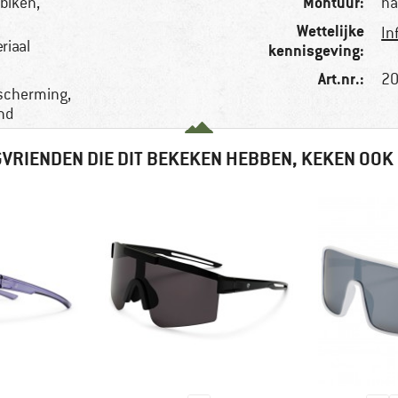
Montuur:
biken,
ha
Wettelijke
In
riaal
kennisgeving:
Art.nr.:
20
escherming,
end
VRIENDEN DIE DIT BEKEKEN HEBBEN, KEKEN OOK