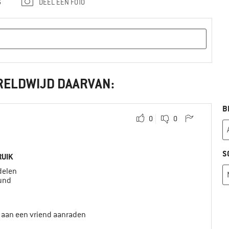
G
DEEL EEN FOTO
RELDWIJD DAARVAN:
B
0
0
S
UIK
elen
ound
t aan een vriend aanraden