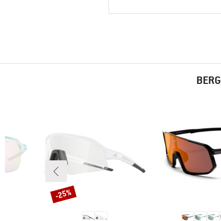
BERG
-25%
Korting