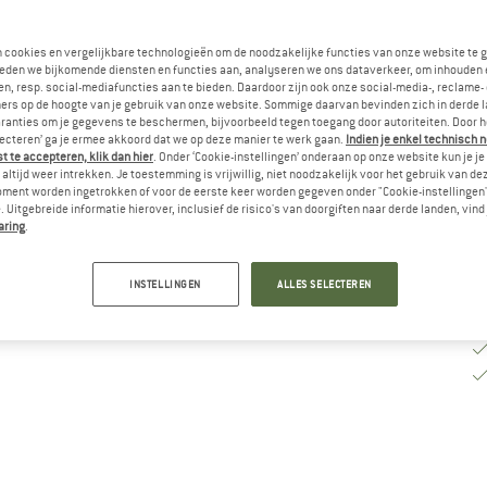
M
n cookies en vergelijkbare technologieën om de noodzakelijke functies van onze website te 
eden we bijkomende diensten en functies aan, analyseren we ons dataverkeer, om inhouden 
n, resp. social-mediafuncties aan te bieden. Daardoor zijn ook onze social-media-, reclame-
Le
ers op de hoogte van je gebruik van onze website. Sommige daarvan bevinden zich in derde 
ranties om je gegevens te beschermen, bijvoorbeeld tegen toegang door autoriteiten. Door h
Aa
lecteren’ ga je ermee akkoord dat we op deze manier te werk gaan.
Indien je enkel technisch 
 te accepteren, klik dan hier
. Onder ‘Cookie-instellingen’ onderaan op onze website kun je 
altijd weer intrekken. Je toestemming is vrijwillig, niet noodzakelijk voor het gebruik van d
oment worden ingetrokken of voor de eerste keer worden gegeven onder "Cookie-instellingen
 Uitgebreide informatie hierover, inclusief de risico's van doorgiften naar derde landen, vind 
aring
.
INSTELLINGEN
ALLES SELECTEREN