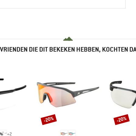
VRIENDEN DIE DIT BEKEKEN HEBBEN, KOCHTEN D
-20%
-20%
Korting
Korting
+
2