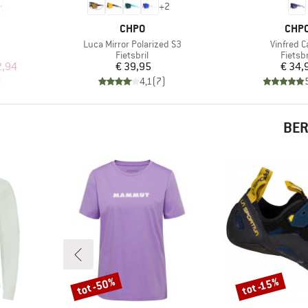
+
2
MERK
MER
CHPO
CHP
Artikel
Artikel
Luca Mirror Polarized S3
Vinfred C
ep
Productgroep
Produc
Fietsbril
Fietsbr
de prijs
Prijs
Pr
2,94
€ 39,95
€ 34,
)
4,1
(
7
)
BER
tot -50%
tot -15%
Korting
Korting