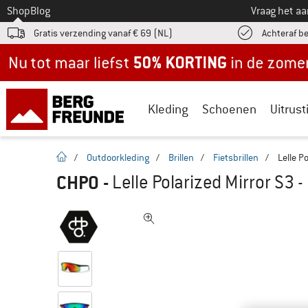
Naar
Shop
Blog
Vraag het a
Gratis verzending vanaf € 69 (NL)
Achteraf b
Nu tot maar liefst -50% in de zomersale!
Kleding
Schoenen
Uitrust
Startpagina
/
Outdoorkleding
/
Brillen
/
Fietsbrillen
/
Lelle Po
CHPO
-
Lelle Polarized Mirror S3 - 