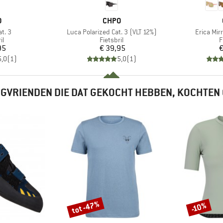
K
MERK
O
CHPO
Artikel
Artikel
at. 3
Luca Polarized Cat. 3 (VLT 12%)
Erica Mir
tgroep
Productgroep
P
il
Fietsbril
F
ijs
Prijs
95
€ 39,95
€
5,0
(
1
)
5,0
(
1
)
GVRIENDEN DIE DAT GEKOCHT HEBBEN, KOCHTEN
tot -47%
-10%
Korting
Korting