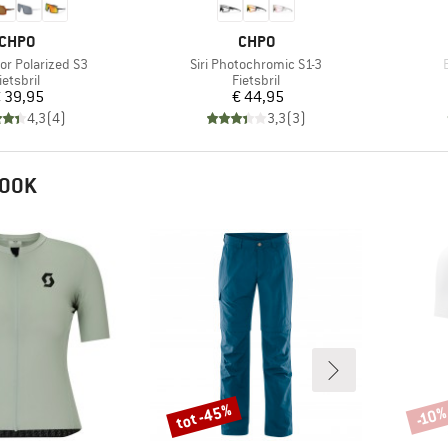
MERK
MERK
CHPO
CHPO
Artikel
A
ror Polarized S3
Siri Photochromic S1-3
roductgroep
Productgroep
ietsbril
Fietsbril
Prijs
Prijs
 39,95
€ 44,95
4,3
(
4
)
3,3
(
3
)
 OOK
tot -45%
-10
Korting
Korti