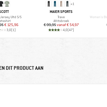
+
1
MERK
MERK
SCOTT
MAIER SPORTS
Artikel
Artikel
ersey Ultd S/S
Trave
Women's Blade H
roductgroep
Productgroep
etsshirt
Afritsbroek
Prijs
Verlaagde prijs
Prijs
Verlaagde prijs
95
€ 125,96
€ 99,95
vanaf
€ 54,97
3,0
(
1
)
4,0
(
47
)
EN DIT PRODUCT AAN