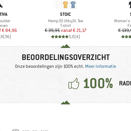
MERK
TIVA
STOIC
Artikel
Artikel
oulder
Hemp30 UtbySt. Tee
Women's J
roep
Productgroep
P
enen
T-shirt
Fi
ijs
rlaagde prijs
Prijs
Verlaagde prijs
f
€ 84,96
€ 39,95
vanaf
€ 21,17
€ 139,
,9
(
36
)
5,0
(
4
)
BEOORDELINGSOVERZICHT
Onze beoordelingen zijn 100% echt.
Meer informatie
100%
RAD