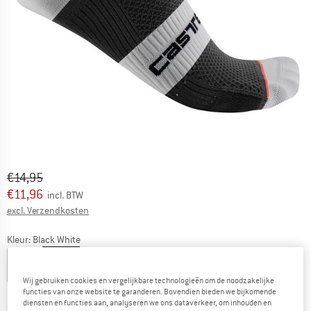
Oorspronkelijke prijs :
Prijs:
€
14,95
€
11,96
incl. BTW
Informatie over de verzendkosten. Opent in een infov
excl. Verzendkosten
Kleur:
Black White
Wij gebruiken cookies en vergelijkbare technologieën om de noodzakelijke
-20%
functies van onze website te garanderen. Bovendien bieden we bijkomende
diensten en functies aan, analyseren we ons dataverkeer, om inhouden en
Kies een maat: