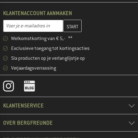
KLANTENACCOUNT AANMAKEN
Vul je e-mailadres hier in en maak in de volgende stap je klanten
E-mailadres
Welkomstkorting van € 5,- **
Exclusieve toegang tot kortingsacties
Sla producten op je verlanglijstje op
Verjaardagsverrassing
KLANTENSERVICE
OVER BERGFREUNDE