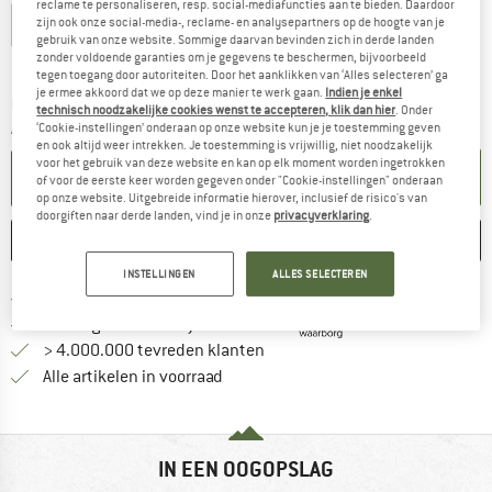
reclame te personaliseren, resp. social-mediafuncties aan te bieden. Daardoor
EU
36-39
EU
40-43
EU
44-47
zijn ook onze social-media-, reclame- en analysepartners op de hoogte van je
gebruik van onze website. Sommige daarvan bevinden zich in derde landen
zonder voldoende garanties om je gegevens te beschermen, bijvoorbeeld
Maattabel
tegen toegang door autoriteiten. Door het aanklikken van ‘Alles selecteren’ ga
je ermee akkoord dat we op deze manier te werk gaan.
Indien je enkel
De link wordt geopend in een infovak en bevat le
Levertijd: 2-4 werkdagen
technisch noodzakelijke cookies wenst te accepteren, klik dan hier
. Onder
Aantal:
‘Cookie-instellingen’ onderaan op onze website kun je je toestemming geven
en ook altijd weer intrekken. Je toestemming is vrijwillig, niet noodzakelijk
voor het gebruik van deze website en kan op elk moment worden ingetrokken
IN DE WINKELMAND
of voor de eerste keer worden gegeven onder "Cookie-instellingen" onderaan
op onze website. Uitgebreide informatie hierover, inclusief de risico's van
doorgiften naar derde landen, vind je in onze
privacyverklaring
.
ONTHOUDEN
VERGELIJKEN
INSTELLINGEN
ALLES SELECTEREN
Vind hier de verzendinform
Gratis verzending vanaf € 69 (NL)
Vind de betalingsinformatie hier! Opent
100 dagen bedenktijd
> 4.000.000 tevreden klanten
Alle artikelen in voorraad
IN EEN OOGOPSLAG