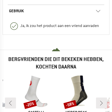
GEBRUIK
Ja, ik zou het product aan een vriend aanraden
BERGVRIENDEN DIE DIT BEKEKEN HEBBEN,
KOCHTEN DAARNA
%
-20%
-58%
-5
Korting
Korting
Kort