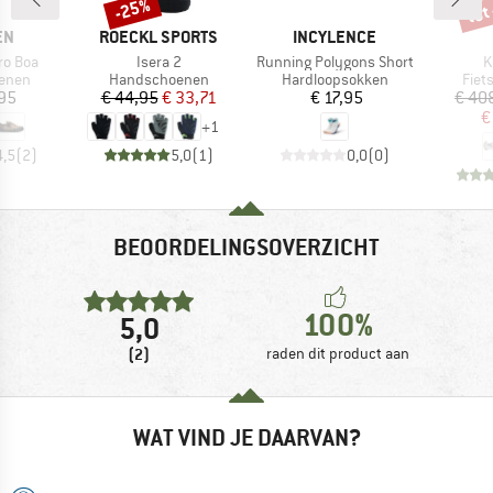
tot
-25%
Korting
Kort
MERK
MERK
EN
ROECKL SPORTS
INCYLENCE
Artikel
Artikel
A
ro Boa
Isera 2
Running Polygons Short
K
roep
Productgroep
Productgroep
Prod
oenen
Handschoenen
Hardloopsokken
Fiet
ijs
Prijs
Verlaagde prijs
Prijs
,95
€ 44,95
€ 33,71
€ 17,95
€ 40
€
+
1
4,5
(
2
)
5,0
(
1
)
0,0
(
0
)
BEOORDELINGSOVERZICHT
100%
5,0
(2)
raden dit product aan
WAT VIND JE DAARVAN?