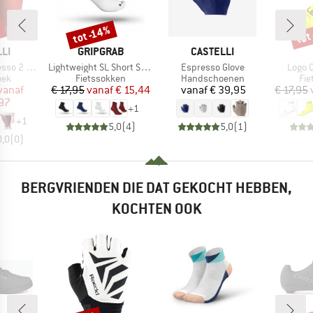
%
tot
tot -14%
Korting
Kort
MERK
MERK
LI
GRIPGRAB
CASTELLI
Artikel
Artikel
Artikel
2 Short
Lightweight SL Short Sock
Espresso Glove
Logo 
groep
Productgroep
Productgroep
Pro
oek
Fietssokken
Handschoenen
Fie
ijs
rlaagde prijs
Prijs
Verlaagde prijs
Prijs
vanaf
€ 17,95
vanaf
€ 15,44
vanaf
€ 39,95
€ 17,95
97
+
1
+
1
5,0
(
4
)
5,0
(
1
)
0,0
(
0
)
BERGVRIENDEN DIE DAT GEKOCHT HEBBEN,
KOCHTEN OOK