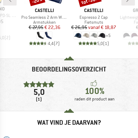
tot -30%
-20%
NO
MERK
MERK
M
CASTELLI
CASTELLI
GR
 SM-SH 11
Artikel
Artikel
Artikel
Pro Seamless 2 Arm Warmer
Espresso 2 Cap
Lightweight S
ijs
95
Productgroep
Productgroep
Pr
Armstukken
Fietsmuts
Fi
Prijs
Verlaagde prijs
Prijs
Verlaagde prijs
€ 27,95
€ 22,36
€ 26,95
vanaf
€ 18,87
€
+
5
5,0
(
2
)
4,4
(
7
)
5,0
(
1
)
BEOORDELINGSOVERZICHT
100%
5,0
(1)
raden dit product aan
WAT VIND JE DAARVAN?