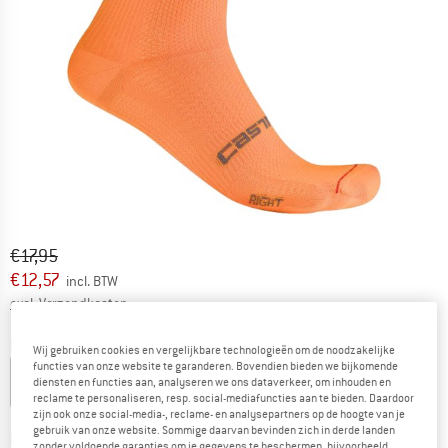
Oorspronkelijke prijs :
Prijs:
€
17,95
€
12,57
incl. BTW
Informatie over de verzendkosten. Opent in een infov
excl. Verzendkosten
Kleur:
Vivid Orange
Wij gebruiken cookies en vergelijkbare technologieën om de noodzakelijke
functies van onze website te garanderen. Bovendien bieden we bijkomende
diensten en functies aan, analyseren we ons dataverkeer, om inhouden en
reclame te personaliseren, resp. social-mediafuncties aan te bieden. Daardoor
zijn ook onze social-media-, reclame- en analysepartners op de hoogte van je
-20%
-30%
-30%
gebruik van onze website. Sommige daarvan bevinden zich in derde landen
Kies een maat:
zonder voldoende garanties om je gegevens te beschermen, bijvoorbeeld