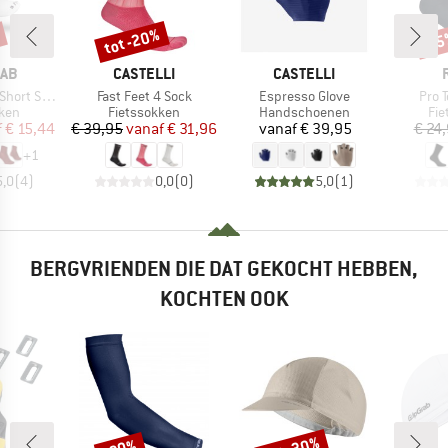
tot -20%
-1
Korting
Kort
MERK
MERK
RAB
CASTELLI
CASTELLI
Artikel
Artikel
Artik
ort Sock
Fast Feet 4 Sock
Espresso Glove
Pro 
groep
Productgroep
Productgroep
Pro
kken
Fietssokken
Handschoenen
Fie
ijs
rlaagde prijs
Prijs
Verlaagde prijs
Prijs
f
€ 15,44
€ 39,95
vanaf
€ 31,96
vanaf
€ 39,95
€ 24
+
1
5,0
(
4
)
0,0
(
0
)
5,0
(
1
)
BERGVRIENDEN DIE DAT GEKOCHT HEBBEN,
KOCHTEN OOK
Korting
Korting