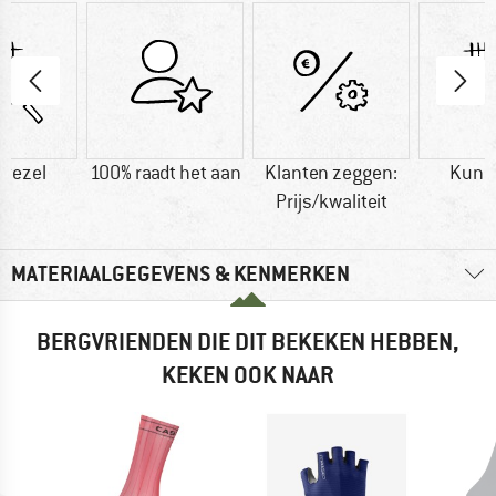
vezel
100% raadt het aan
Klanten zeggen:
Kuns
Prijs/kwaliteit
MATERIAALGEGEVENS & KENMERKEN
BERGVRIENDEN DIE DIT BEKEKEN HEBBEN,
KEKEN OOK NAAR