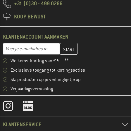
+31 (0)30 - 499 0286
KOOP BEWUST
KLANTENACCOUNT AANMAKEN
Vul je e-mailadres hier in en maak in de volgende stap je klanten
E-mailadres
Welkomstkorting van € 5,- **
Exclusieve toegang tot kortingsacties
Sla producten op je verlanglijstje op
Verjaardagsverrassing
KLANTENSERVICE