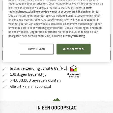
tegen toegang door autoriteiten. Door het aanklikken van ‘Alles selecteren’ ga
EU
36-39
EU
40-43
EU
44-47
je ermee akkoord dat we op deze manier te werk gaan.
Indien je enkel
technisch noodzakelijke cookies wenst te accepteren, klik dan hier
. Onder
Maattabel
‘Cookie-instellingen’ onderaan op onze website kun je je toestemming geven
en ook altijd weer intrekken. Je toestemming is vrijwillig, niet noodzakelijk
De link wordt geopend in een infovak en bevat le
Levertijd: 3-5 werkdagen
voor het gebruik van deze website en kan op elk moment worden ingetrokken
of voor de eerste keer worden gegeven onder "Cookie-instellingen" onderaan
Aantal:
op onze website. Uitgebreide informatie hierover, inclusief de risico's van
doorgiften naar derde landen, vind je in onze
privacyverklaring
.
IN DE WINKELMAND
INSTELLINGEN
ALLES SELECTEREN
ONTHOUDEN
VERGELIJKEN
Vind hier de verzendinform
Gratis verzending vanaf € 69 (NL)
Vind de betalingsinformatie hier! Opent
100 dagen bedenktijd
> 4.000.000 tevreden klanten
Alle artikelen in voorraad
IN EEN OOGOPSLAG