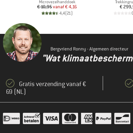
oep
Productgroep
Productgr
Microvezelhanddoek
Trekkingr
de prijs
Prijs
Verlaagde prijs
Pr
€ 10,95
vanaf
€ 4,16
€ 299
)
4,4
(
21
)
Bergvriend Ronny - Algemeen directeur
"Wat klimaatbeschermin
Gratis verzending vanaf €
69 (NL)