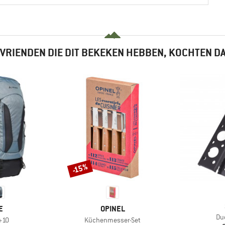
VRIENDEN DIE DIT BEKEKEN HEBBEN, KOCHTEN D
-15%
Korting
MERK
E
OPINEL
Art
Du
Artikel
+10
Küchenmesser-Set