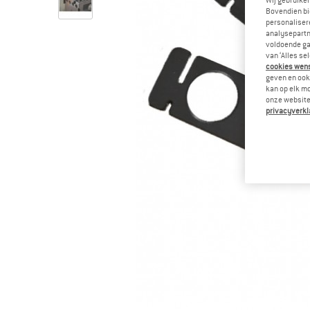
Wij gebruike
Bovendien bi
personalisere
analysepartn
voldoende ga
van ‘Alles se
cookies wenst
geven en ook 
kan op elk m
onze website.
privacyverkl