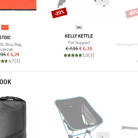
-20%
-80
Korting
Korti
MERK
KELLY KETTLE
MERK
STOIC
Artikel
Pot Support
Artikel
St. Bivy Bag
HeladagenSt. 
Prijs
Verlaagde prijs
€ 7,95
€ 6,36
roductgroep
ivakzak
Prijs
Verlaagde prijs
,95
€ 6,24
5,0
(
3
)
4,7
(
3
)
 OOK