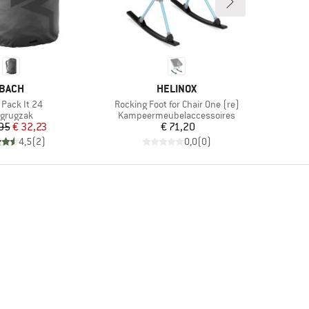
MERK
MERK
BACH
HELINOX
el
Artikel
 Pack It 24
Rocking Foot for Chair One (re)
oductgroep
Productgroep
grugzak
Kampeermeubelaccessoires
Prijs
Verlaagde prijs
Prijs
,95
€ 32,23
€ 71,20
4,5
(
2
)
0,0
(
0
)