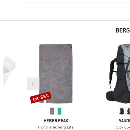
BERG
tot -65%
Korting
MERK
MERK
HEBER PEAK
VAUD
Artikel
Artikel
PignoliaHe. Terry Lite
Avox 65