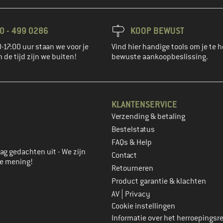
0 - 499 0286
KOOP BEWUST
-17:00 uur staan we voor je
Vind hier handige tools om je te h
n de tijd zijn we buiten!
bewuste aankoopbeslissing.
KLANTENSERVICE
Verzending & betaling
account aan
Bestelstatus
FAQs & Help
ag gedachten uit - We zijn
Contact
je mening!
Retourneren
Product garantie & klachten
|
AV
Privacy
Cookie instellingen
Informatie over het herroepingsr