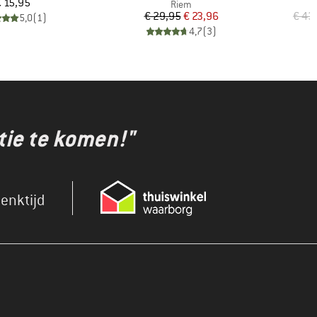
Prijs
 15,95
Productgroep
Riem
Prijs
Verlaagde prijs
€ 29,95
€ 23,96
€ 43
5,0
(
1
)
4,7
(
3
)
tie te komen!"
enktijd