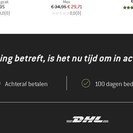
€
oep
Productgroep
ugzak
Mes
ijs
Prijs
Verlaagde prijs
,95
€ 34,95
€ 29,71
0,0
(
0
)
0,0
(
0
)
g betreft, is het nu tijd om in ac
Achteraf betalen
100 dagen bed