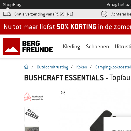
Naar
Shop
Blog
Vraag het a
Gratis verzending vanaf € 69 (NL)
Achteraf b
Nu tot maar liefst -50% in de zomersale!
Kleding
Schoenen
Uitrust
Startpagina
/
Outdooruitrusting
/
Koken
/
Campingkooktoestel
BUSHCRAFT ESSENTIALS
-
Topfau