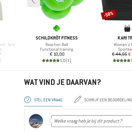
-58%
Korting
MERK
MERK
SCHILDKRÖT FITNESS
KARI T
Artikel
Artikel
St. Tank
Reaction Ball
Women's 
Productgroep
Product
d
Functional training
Sportb
de prijs
Prijs
Pr
Ve
7
€ 10,00
€ 44,95
€
)
5,0
(
1
)
WAT VIND JE DAARVAN?
STEL EEN VRAAG
SCHRIJF EEN BEOORDELIN