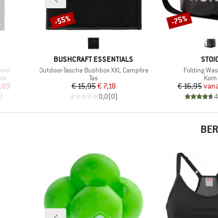
-55%
-75%
Korting
Korting
MERK
MER
BUSHCRAFT ESSENTIALS
STOI
Artikel
Artikel
owel
Outdoor-Tasche Bushbox XXL Campfire
Folding Wa
Productgroep
Prod
ek
Tas
Kom
de prijs
Prijs
Verlaagde prijs
Pr
Ve
,89
€ 15,95
€ 7,18
€ 16,95
vana
)
0,0
(
0
)
4
BER