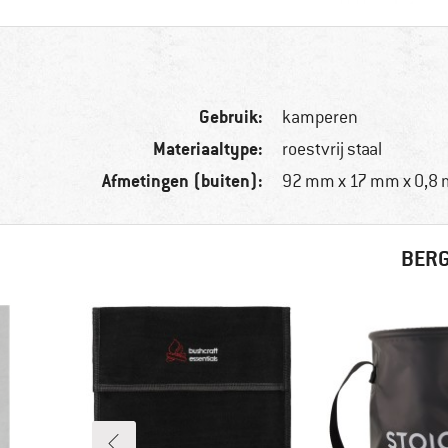
Gebruik:
kamperen
Materiaaltype:
roestvrij staal
Afmetingen (buiten):
92 mm x 17 mm x 0,8
BERG