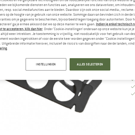
n cookies en vergelijkbare technologieën om de noodzakelijke functies van onze website te 
eden we bijkomende diensten en functies aan, analyseren we ons dataverkeer, om inhouden 
n, resp. social-mediafuncties aan te bieden. Daardoor zijn ook onze social-media-, reclame-
Le
ers op de hoogte van je gebruik van onze website. Sommige daarvan bevinden zich in derde 
No
ranties om je gegevens te beschermen, bijvoorbeeld tegen toegang door autoriteiten. Door h
lecteren’ ga je ermee akkoord dat we op deze manier te werk gaan.
Indien je enkel technisch 
Aa
 te accepteren, klik dan hier
. Onder ‘Cookie-instellingen’ onderaan op onze website kun je 
altijd weer intrekken. Je toestemming is vrijwillig, niet noodzakelijk voor het gebruik van d
oment worden ingetrokken of voor de eerste keer worden gegeven onder "Cookie-instellingen
 Uitgebreide informatie hierover, inclusief de risico's van doorgiften naar derde landen, vind 
aring
.
INSTELLINGEN
ALLES SELECTEREN