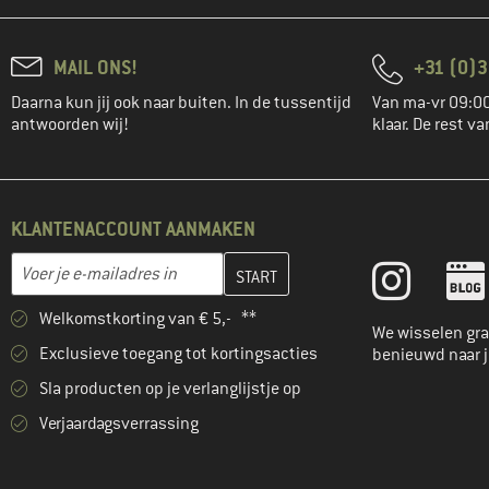
MAIL ONS!
+31 (0)3
Daarna kun jij ook naar buiten. In de tussentijd
Van ma-vr 09:00
antwoorden wij!
klaar. De rest va
KLANTENACCOUNT AANMAKEN
Vul je e-mailadres hier in en maak in de volgende stap je klanten
E-mailadres
Welkomstkorting van € 5,- **
We wisselen gra
Exclusieve toegang tot kortingsacties
benieuwd naar 
Sla producten op je verlanglijstje op
Verjaardagsverrassing