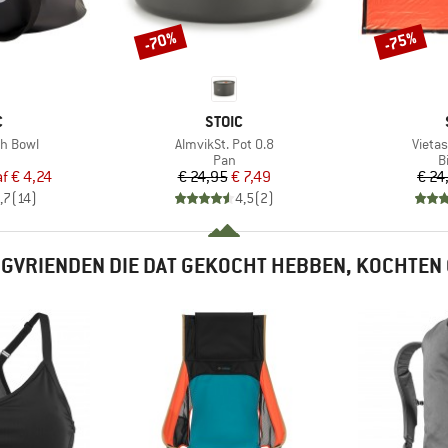
-70%
-75%
Korting
Korting
K
MERK
C
STOIC
Artikel
Artikel
sh Bowl
AlmvikSt. Pot 0.8
Vietas
uctgroep
Productgroep
P
Pan
B
ijs
rlaagde prijs
Prijs
Verlaagde prijs
f
€ 4,24
€ 24,95
€ 7,49
€ 24
,7
(
14
)
4,5
(
2
)
GVRIENDEN DIE DAT GEKOCHT HEBBEN, KOCHTEN