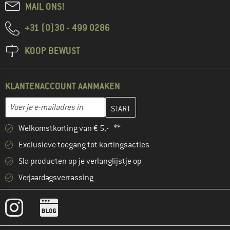
MAIL ONS!
+31 (0)30 - 499 0286
KOOP BEWUST
KLANTENACCOUNT AANMAKEN
Vul je e-mailadres hier in en maak in de volgende stap je klanten
E-mailadres
Welkomstkorting van € 5,- **
Exclusieve toegang tot kortingsacties
Sla producten op je verlanglijstje op
Verjaardagsverrassing