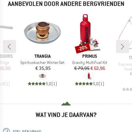
AANBEVOLEN DOOR ANDERE BERGVRIENDEN
-20%
Korting
MERK
MERK
TDOORS
TRANGIA
PRIMUS
M
T
Artikel
Artikel
 Edge
Spirituskocher Winter-Set
Gravity MultiFuel Kit
Artikel
Espress
ijs
rlaagde prijs
Prijs
Prijs
Verlaagde prijs
16,96
€ 35,95
€ 79,95
€ 63,96
Prod
Kook
€
5,0
(
1
)
5,0
(
1
)
5,0
(
1
)
WAT VIND JE DAARVAN?
STEL EEN VRAAG