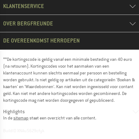
KLANTENSERVICE
OVER BERGFREUNDE
DE OVEREENKOMST HERROEPEN
**De kortingscode is geldig vanaf een minimale besteding van 40 euro
(na retouren). Kortingscodes voor het aanmaken van een
klantenaccount kunnen slechts eenmaal per persoon en bestelling
worden gebruikt. Is niet geldig op artikelen uit de categorieën 'Boeken &
kaarten' en 'Waardebonnen'. Kan niet worden ingewisseld voor contant
geld. Kan niet met andere kortingscodes worden gecombineerd. De
kortingscode mag niet worden doorgegeven of gepubliceerd.
Highlights
In de
sitemap
staat een overzicht van alle content.
BuildID XNAu5629cfyk