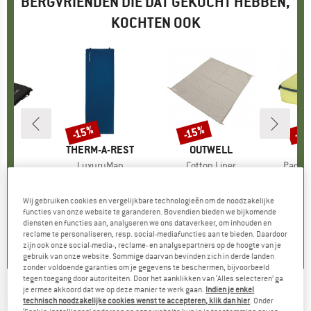
BERGVRIENDEN DIE DAT GEKOCHT HEBBEN,
KOCHTEN OOK
-2
-15%
-15%
Korting
Korting
Kort
D
MERK
THERM-A-REST
MERK
OUTWELL
M
C
l
d
Artikel
LuxuryMap
Artikel
Cotton Liner
Artikel
Packin
tgroep
sen
Productgroep
Slaapmat
Productgroep
Binnenslaapzak
P
D
37,95
ijs
€ 164,95
Prijs
Verlaagde prijs
vanaf
€ 39,95
Prijs
Verlaagde prijs
€ 33,96
€ 14,95
€ 140,21
Wij gebruiken cookies en vergelijkbare technologieën om de noodzakelijke
functies van onze website te garanderen. Bovendien bieden we bijkomende
diensten en functies aan, analyseren we ons dataverkeer, om inhouden en
,0
(
12
)
4,3
(
3
)
reclame te personaliseren, resp. social-mediafuncties aan te bieden. Daardoor
5,0
(
5
)
zijn ook onze social-media-, reclame- en analysepartners op de hoogte van je
gebruik van onze website. Sommige daarvan bevinden zich in derde landen
zonder voldoende garanties om je gegevens te beschermen, bijvoorbeeld
tegen toegang door autoriteiten. Door het aanklikken van ‘Alles selecteren’ ga
je ermee akkoord dat we op deze manier te werk gaan.
Indien je enkel
BUSHCRAFT ESSENTIALS
-
Multifunktions-
technisch noodzakelijke cookies wenst te accepteren, klik dan hier
. Onder