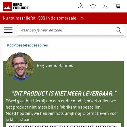
De klantenaccount
Naar
Naar de verlanglijs
Naar de pro
Nu tot maar liefst -50% in de zomersale!
Nu tot maar liefst -50% in de zomersale! »
Kooktoestel accessoires
Bergvriend Hannes
"DIT PRODUCT IS NIET MEER LEVERBAAR."
Ofwel gaat het hierbij om een ouder model, ofwel zullen we
het product niet meer bij de fabrikant nabestellen.
Moed houden, we hebben natuurlijk nog alternatieven voor
je klaar staan: