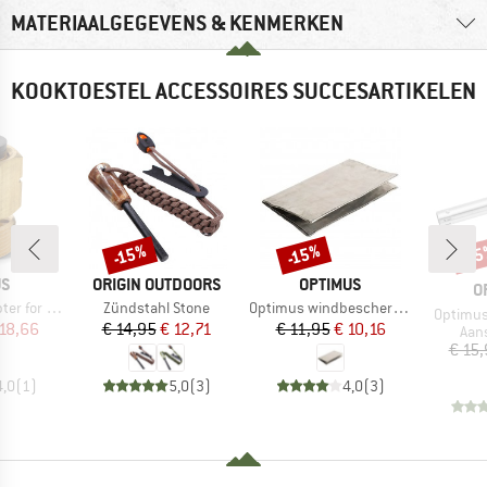
MATERIAALGEGEVENS & KENMERKEN
KOOKTOESTEL ACCESSOIRES SUCCESARTIKELEN
-15%
-15%
-1
Korting
Korting
Kort
MERK
MERK
US
ORIGIN OUTDOORS
OPTIMUS
M
O
Artikel
Artikel
ike & Kinjia
Zündstahl Stone
Optimus windbescherming voor Nova & Nova+
Artikel
Optimus
ijs
rlaagde prijs
Prijs
Verlaagde prijs
Prijs
Verlaagde prijs
18,66
€ 14,95
€ 12,71
€ 11,95
€ 10,16
Pro
Aan
€ 15
4,0
(
1
)
5,0
(
3
)
4,0
(
3
)