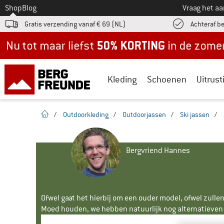
Naar
Shop
Blog
Vraag het a
Gratis verzending vanaf € 69 (NL)
Achteraf b
Nu tot maar liefst -50% in de zomersale!
Kleding
Schoenen
Uitrust
Startpagina
/
Outdoorkleding
/
Outdoorjassen
/
Ski jassen
/
Bergvriend Hannes
Ofwel gaat het hierbij om een ouder model, ofwel zullen
Moed houden, we hebben natuurlijk nog alternatieven v