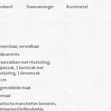
soleerd
Sneeuwvanger
Kunstvezel
Wi
neembaar, verstelbaar
derarmrits
voorzakken met ritssluiting,
ipaszak, 1 borstzak met
tssluiting, 1 binnenzak
 cm
 gemiddelde maat
rmaal
astische manchetten binnenin,
ïntegreerd brillendoekje,