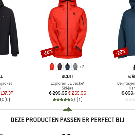
-22%
-10%
Korting
Korting
+
2
MERK
ME
LL
SCOTT
FJÄ
Artikel
Artikel
wjacket
Explorair 3L Jacket
Bergtagen
ctgroep
Productgroep
Pro
s
Ski-jas
Har
ijs
rlaagde prijs
Prijs
Verlaagde prijs
 137,37
€ 299,95
€ 269,96
€ 899
0,0
(
0
)
5,0
(
1
)
DEZE PRODUCTEN PASSEN ER PERFECT BIJ