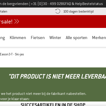
Bel ons op
an de bergvrienden
|
+31 (0)30 - 499 0286
FAQ & Help
Bestelstatus
vind de betalingsinformatie hier! Opent in een infovak
Vind de b
etalen
100 dagen bedenktijd
ing
Klimmen
Fietsen
Winter
Alle sporten
Merken
Eason3-T - Ski-jas
"DIT PRODUCT IS NIET MEER LEVERBA
 we het product niet meer bij de fabrikant nabestellen.
oor je klaar staan:
SUCCESARTIKELEN IN DE SHOP