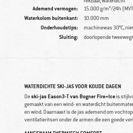
rekbaar, waterdicht
Ademend vermogen:
15.000 g/m²/24h (MV
Waterkolom buitenkant:
10.000 mm
Onderhoudstips:
machinewas 30°C, nie
Sluiting:
doorlopende tweewegr
WATERDICHTE SKI-JAS VOOR KOUDE DAGEN
ski-jas Eason3-T van Bogner Fire+Ice
De
is stijl
gemaakt van een wind- en waterdicht buitenmate
en wind. Daarnaast is de jas ademend om vochtoph
ventilatieritsen onder de armen die een goede ven