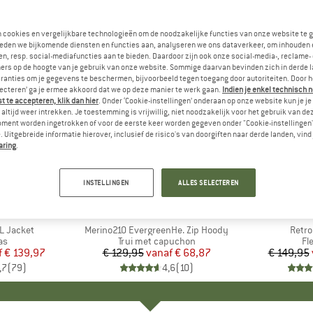
n cookies en vergelijkbare technologieën om de noodzakelijke functies van onze website te 
eden we bijkomende diensten en functies aan, analyseren we ons dataverkeer, om inhouden 
n, resp. social-mediafuncties aan te bieden. Daardoor zijn ook onze social-media-, reclame-
ers op de hoogte van je gebruik van onze website. Sommige daarvan bevinden zich in derde 
ranties om je gegevens te beschermen, bijvoorbeeld tegen toegang door autoriteiten. Door h
lecteren’ ga je ermee akkoord dat we op deze manier te werk gaan.
Indien je enkel technisch 
 te accepteren, klik dan hier
. Onder ‘Cookie-instellingen’ onderaan op onze website kun je 
altijd weer intrekken. Je toestemming is vrijwillig, niet noodzakelijk voor het gebruik van d
oment worden ingetrokken of voor de eerste keer worden gegeven onder "Cookie-instellingen
 Uitgebreide informatie hierover, inclusief de risico's van doorgiften naar derde landen, vind 
aring
.
tot -47%
tot -32%
Korting
Korting
INSTELLINGEN
ALLES SELECTEREN
+
8
+
2
NIA
MERK
HEBER PEAK
ME
PA
3L Jacket
Artikel
Merino210 EvergreenHe. Zip Hoody
Artike
Retro
tgroep
as
Productgroep
Trui met capuchon
Pr
Fl
f
ijs
rlaagde prijs
€ 139,97
€ 129,95
vanaf
Prijs
Verlaagde prijs
€ 68,87
€ 149,95
,7
(
79
)
4,6
(
10
)