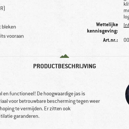
kl
TR)
mo
lo
Wettelijke
In
t bleken
kennisgeving:
its vooraan
Art.nr.:
00
PRODUCTBESCHRIJVING
vol en functioneel! De hoogwaardige jas is
riaal voor betrouwbare bescherming tegen weer
oping te vermijden. Er zitten ook
tilatie garanderen.