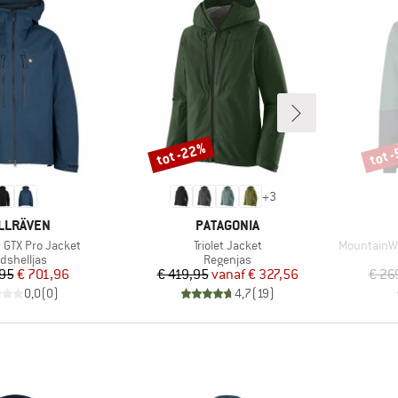
tot -22%
tot 
Korting
Korti
+
3
RK
MERK
LLRÄVEN
PATAGONIA
Artikel
Artikel
 GTX Pro Jacket
Triolet Jacket
MountainWoo
ductgroep
Productgroep
dshelljas
Regenjas
Prijs
Verlaagde prijs
Prijs
Verlaagde prijs
,95
€ 701,96
€ 419,95
vanaf
€ 327,56
€ 26
0,0
(
0
)
4,7
(
19
)