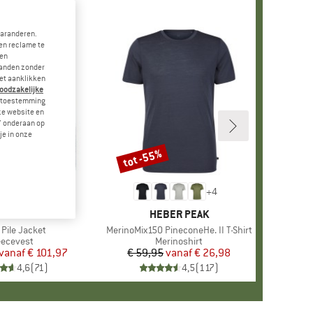
garanderen.
en reclame te
 en
landen zonder
et aanklikken
noodzakelijke
je toestemming
eze website en
" onderaan op
je in onze
tot -55%
Korting
+
1
+
4
RK
TAGONIA
MERK
HEBER PEAK
l
 Pile Jacket
Artikel
MerinoMix150 PineconeHe. II T-Shirt
oductgroep
eecevest
Productgroep
Merinoshirt
vanaf
Prijs
Verlaagde prijs
€ 101,97
€ 59,95
vanaf
Prijs
Verlaagde prijs
€ 26,98
4,6
(
71
)
4,5
(
117
)