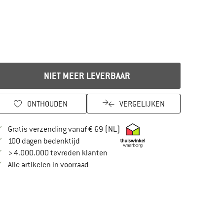
NIET MEER LEVERBAAR
ONTHOUDEN
VERGELIJKEN
Vind hier de verzendinformatie
Gratis verzending vanaf € 69 (NL)
Vind de betalingsinformatie hier! Opent in
100 dagen bedenktijd
> 4.000.000 tevreden klanten
Alle artikelen in voorraad