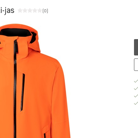
i-jas
(0)