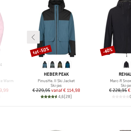
tot -50%
-40%
Korting
Korting
4
MERK
MERK
HEBER PEAK
REHA
Artikel
Artikel
te Warm
PinusHe. II Ski Jacket
Marc-R Sno
oep
Productgroep
Produ
Ski-jas
Ski-ja
de prijs
Prijs
Verlaagde prijs
Pr
Ve
9,99
€ 229,95
vanaf
€ 114,98
€ 228,95
€
)
4,6
(
28
)