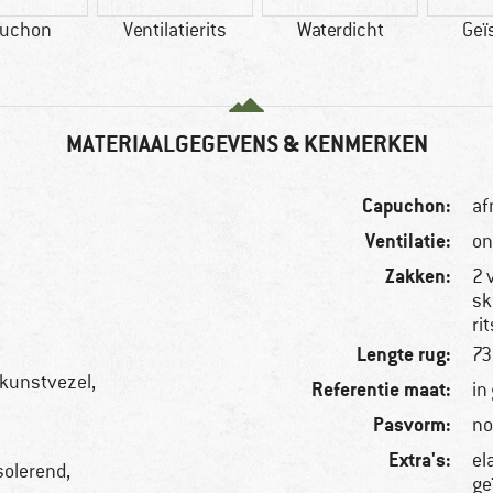
uchon
Ventilatierits
Waterdicht
Geï
MATERIAALGEGEVENS & KENMERKEN
Capuchon:
af
Ventilatie:
on
Zakken:
2 
sk
ri
Lengte rug:
73
 kunstvezel,
Referentie maat:
in
Pasvorm:
no
Extra's:
el
solerend,
ge