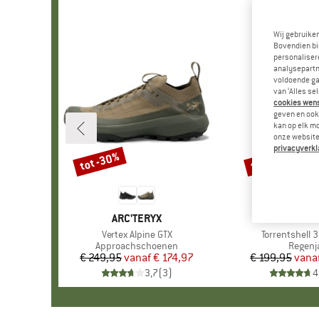
Wij gebruike
Bovendien bi
personalisere
analysepartn
voldoende ga
van ‘Alles se
cookies wenst
geven en ook 
kan op elk m
onze website.
privacyverkl
tot -30%
tot -30%
Korting
Korting
MERK
ARC'TERYX
MERK
PATAGO
Artikel
Vertex Alpine GTX
Artikel
Torrentshell 
Productgroep
Approachschoenen
Produc
Regenj
€ 249,95
vanaf
Prijs
Verlaagde prijs
€ 174,97
€ 199,95
vana
Pr
Ve
3,7
(
3
)
4