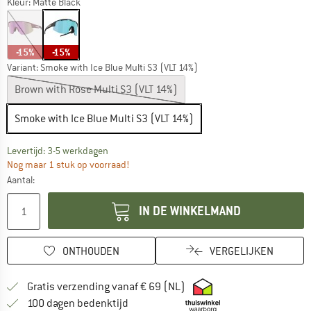
Kleur:
Matte Black
-15%
-15%
Variant:
Smoke with Ice Blue Multi S3 (VLT 14%)
Brown with Rose Multi S3 (VLT 14%)
Smoke with Ice Blue Multi S3 (VLT 14%)
De link wordt geopend in een infovak en bevat le
Levertijd: 3-5 werkdagen
Nog maar 1 stuk op voorraad!
Aantal:
IN DE WINKELMAND
ONTHOUDEN
VERGELIJKEN
Vind hier de verzendinform
Gratis verzending vanaf € 69 (NL)
Vind de betalingsinformatie hier! Opent
100 dagen bedenktijd