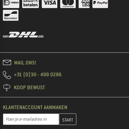
MAIL ONS!
+31 (0)30 - 499 0286
KOOP BEWUST
KLANTENACCOUNT AANMAKEN
Vul je e-mailadres hier in en maak in de volgende stap je klanten
E-mailadres