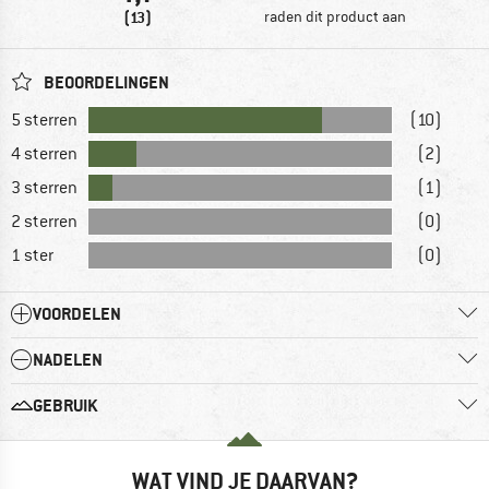
(13)
raden dit product aan
BEOORDELINGEN
5 sterren
(10)
4 sterren
(2)
3 sterren
(1)
2 sterren
(0)
1 ster
(0)
VOORDELEN
NADELEN
GEBRUIK
WAT VIND JE DAARVAN?