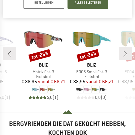
BERGVRIENDEN DIE DIT BEKEKEN HEBBEN,
INSTELLINGEN
ALLES SELECTEREN
KEKEN OOK NAAR
tot -25%
tot -25%
tot
Korting
Korting
Kort
K
MERK
MERK
O
BLIZ
BLIZ
Artikel
Artikel
Artike
at. 3
Matrix Cat. 3
P003 Small Cat. 3
P004 
tgroep
Productgroep
Productgroep
P
il
Fietsbril
Fietsbril
F
ijs
Prijs
Verlaagde prijs
Prijs
Verlaagde prijs
95
€ 88,95
vanaf
€ 66,71
€ 88,95
vanaf
€ 66,71
€ 88,95
5,0
(
1
)
5,0
(
1
)
0,0
(
0
)
BERGVRIENDEN DIE DAT GEKOCHT HEBBEN,
KOCHTEN OOK