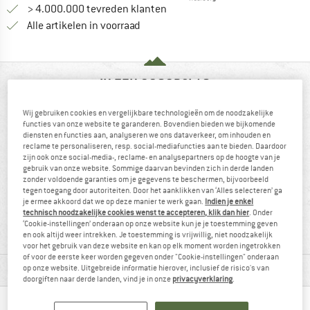
> 4.000.000 tevreden klanten
Alle artikelen in voorraad
IN EEN OOGOPSLAG
Wij gebruiken cookies en vergelijkbare technologieën om de noodzakelijke
functies van onze website te garanderen. Bovendien bieden we bijkomende
diensten en functies aan, analyseren we ons dataverkeer, om inhouden en
reclame te personaliseren, resp. social-mediafuncties aan te bieden. Daardoor
zijn ook onze social-media-, reclame- en analysepartners op de hoogte van je
gebruik van onze website. Sommige daarvan bevinden zich in derde landen
zonder voldoende garanties om je gegevens te beschermen, bijvoorbeeld
tegen toegang door autoriteiten. Door het aanklikken van ‘Alles selecteren’ ga
je ermee akkoord dat we op deze manier te werk gaan.
Indien je enkel
93% raadt het aan
Antifog
technisch noodzakelijke cookies wenst te accepteren, klik dan hier
. Onder
‘Cookie-instellingen’ onderaan op onze website kun je je toestemming geven
en ook altijd weer intrekken. Je toestemming is vrijwillig, niet noodzakelijk
voor het gebruik van deze website en kan op elk moment worden ingetrokken
of voor de eerste keer worden gegeven onder "Cookie-instellingen" onderaan
MATERIAALGEGEVENS & KENMERKEN
op onze website. Uitgebreide informatie hierover, inclusief de risico's van
doorgiften naar derde landen, vind je in onze
privacyverklaring
.