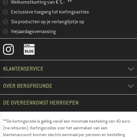
Welkomstkorting van € 5,- **
Exclusieve toegang tot kortingsacties
Sla producten op je verlanglijstje op
Verjaardagsverrassing
KLANTENSERVICE
OVER BERGFREUNDE
DE OVEREENKOMST HERROEPEN
**De kortingscode is geldig vanaf een minimale besteding van 40 euro
(na retouren). Kortingscodes voor het aanmaken van een
klantenaccount kunnen slechts eenmaal per persoon en bestelling