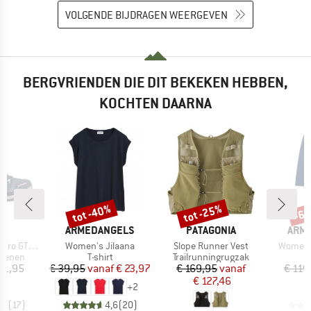
VOLGENDE BIJDRAGEN WEERGEVEN
BERGVRIENDEN DIE DIT BEKEKEN HEBBEN,
KOCHTEN DAARNA
tot -40%
tot -25%
-6
Korting
Korting
Kort
K
MERK
MERK
MER
A
ARMEDANGELS
PATAGONIA
ARM
Artikel
Artikel
Artikel
 GTX Mid
Women's Jilaana
Slope Runner Vest
Women'
ep
Productgroep
Productgroep
oenen
T-shirt
Trailrunningrugzak
ijs
Prijs
Verlaagde prijs
Prijs
Verlaagde prijs
81,95
€ 39,95
vanaf
€ 23,97
€ 169,95
vanaf
€ 119
€ 127,46
+
2
,8
(
17
)
4,6
(
20
)