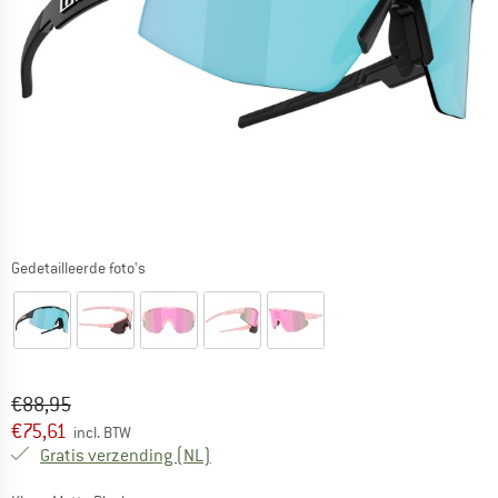
Gedetailleerde foto's
Oorspronkelijke prijs :
Prijs:
€
88,95
€
75,61
incl. BTW
Nederland. Informatie over de verzend
Gratis verzending
(NL)