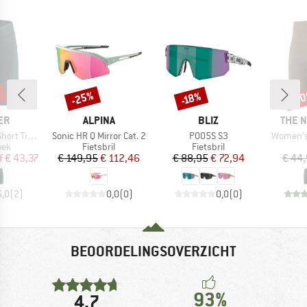
%
-25%
-3
-18%
Korting
Korting
Kort
MERK
MERK
MERK
ER
ALPINA
BLIZ
THE 
Artikel
Artikel
Artikel
ghts Tour
Sonic HR Q Mirror Cat. 2
P005S S3
Women's 
groep
Productgroep
Productgroep
oek
Fietsbril
Fietsbril
ijs
rlaagde prijs
Prijs
Verlaagde prijs
Prijs
Verlaagde prijs
f
€ 43,37
€ 149,95
€ 112,46
€ 88,95
€ 72,94
€ 44
5,0
(
2
)
0,0
(
0
)
0,0
(
0
)
BEOORDELINGSOVERZICHT
93%
4,7