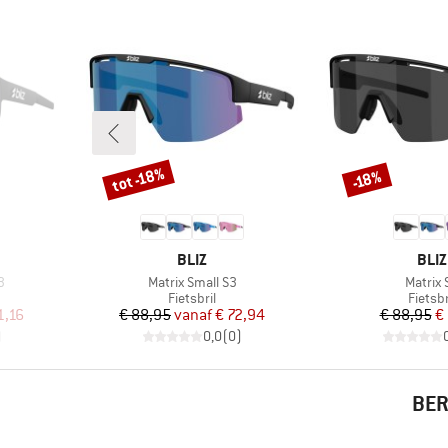
tot -18%
-18%
Korting
Korting
MERK
MER
BLIZ
BLIZ
Artikel
Artikel
3
Matrix Small S3
Matrix 
ep
Productgroep
Produc
Fietsbril
Fietsbr
de prijs
Prijs
Verlaagde prijs
Pr
Ve
1,16
€ 88,95
vanaf
€ 72,94
€ 88,95
€
)
0,0
(
0
)
BER