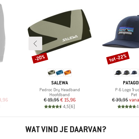
tot -22%
-20%
Korting
Korting
MERK
MERK
SALEWA
PATAGO
Artikel
Artikel
Pedroc Dry Headband
P-6 Logo Tru
p
Productgroep
Pro
Hoofdband
Pet
de prijs
Prijs
Verlaagde prijs
Pr
Ve
9,96
€ 19,95
€ 15,96
€ 39,95
vana
)
4,5
(
6
)
4
WAT VIND JE DAARVAN?