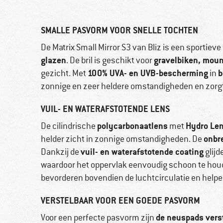
SMALLE PASVORM VOOR SNELLE TOCHTEN
De Matrix Small Mirror S3 van Bliz is een sportieve
glazen
gravelbiken, moun
. De bril is geschikt voor
100% UVA- en UVB-bescherming
b
gezicht. Met
in
zonnige en zeer heldere omstandigheden en zorgt he
VUIL- EN WATERAFSTOTENDE LENS
polycarbonaatlens
Hydro Le
De cilindrische
met
onbr
helder zicht in zonnige omstandigheden. De
vuil- en waterafstotende coating
Dankzij de
glijd
waardoor het oppervlak eenvoudig schoon te hou
bevorderen bovendien de luchtcirculatie en help
VERSTELBAAR VOOR EEN GOEDE PASVORM
de neuspads vers
Voor een perfecte pasvorm zijn