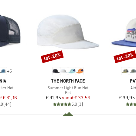
tot -20%
tot -30%
Korting
Korting
+
5
MERK
ME
NIA
THE NORTH FACE
PA
Artikel
Art
cker Hat
Summer Light Run Hat
Air
ductgroep
Productgroep
Pet
ijs
rlaagde prijs
Prijs
Verlaagde prijs
f
€ 31,16
€ 41,95
vanaf
€ 33,56
€ 39,95
,8
(
44
)
5,0
(
3
)