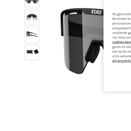
Wij gebruike
Bovendien bi
personalisere
analysepartn
voldoende ga
van ‘Alles se
cookies wenst
geven en ook 
kan op elk m
onze website.
privacyverkl