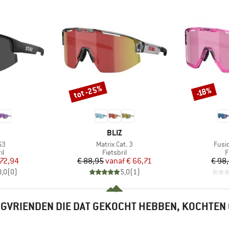
tot -25%
-18%
Korting
Korting
K
MERK
BLIZ
Artikel
Artik
S3
Matrix Cat. 3
Fusi
tgroep
Productgroep
P
il
Fietsbril
F
ijs
rlaagde prijs
Prijs
Verlaagde prijs
 72,94
€ 88,95
vanaf
€ 66,71
€ 98
0,0
(
0
)
5,0
(
1
)
GVRIENDEN DIE DAT GEKOCHT HEBBEN, KOCHTEN