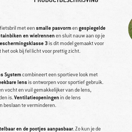
smalle pasvorm
gespiegelde
 fietsbril met een
en
tainbiken en wielrennen
en sluit nauw aan op je
eschermingsklasse 3
is dit model gemaakt voor
t ook bij fel licht voor prettig zicht.
ns System
combineert een sportieve look met
eekbare lens
is ontworpen voor sportief gebruik.
en vocht en vuil gemakkelijker van de lens,
Ventilatieopeningen
den is.
in de lens
en beslaan te verminderen.
telbaar en de pootjes aanpasbaar
. Zo kun je de