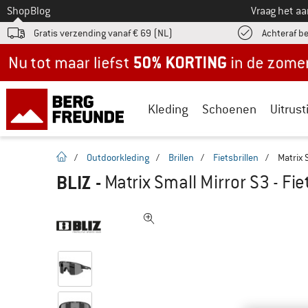
Naar
Shop
Blog
Vraag het a
Gratis verzending vanaf € 69 (NL)
Achteraf b
Nu tot maar liefst -50% in de zomersale!
Kleding
Schoenen
Uitrust
Startpagina
/
Outdoorkleding
/
Brillen
/
Fietsbrillen
/
Matrix S
BLIZ
-
Matrix Small Mirror S3 - Fiet