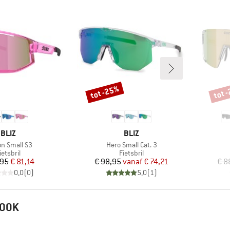
tot -25%
tot 
Korting
Korti
MERK
MERK
BLIZ
BLIZ
el
Artikel
on Small S3
Hero Small Cat. 3
roductgroep
Productgroep
ietsbril
Fietsbril
Prijs
Verlaagde prijs
Prijs
Verlaagde prijs
,95
€ 81,14
€ 98,95
vanaf
€ 74,21
€ 8
0,0
(
0
)
5,0
(
1
)
 OOK