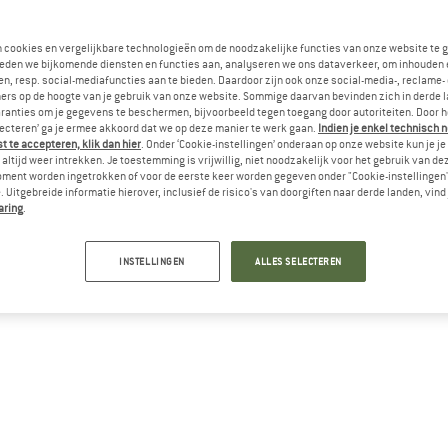
Le
n cookies en vergelijkbare technologieën om de noodzakelijke functies van onze website te 
eden we bijkomende diensten en functies aan, analyseren we ons dataverkeer, om inhouden 
Aa
n, resp. social-mediafuncties aan te bieden. Daardoor zijn ook onze social-media-, reclame-
ers op de hoogte van je gebruik van onze website. Sommige daarvan bevinden zich in derde 
ranties om je gegevens te beschermen, bijvoorbeeld tegen toegang door autoriteiten. Door h
lecteren’ ga je ermee akkoord dat we op deze manier te werk gaan.
Indien je enkel technisch 
 te accepteren, klik dan hier
. Onder ‘Cookie-instellingen’ onderaan op onze website kun je 
altijd weer intrekken. Je toestemming is vrijwillig, niet noodzakelijk voor het gebruik van d
oment worden ingetrokken of voor de eerste keer worden gegeven onder "Cookie-instellingen
 Uitgebreide informatie hierover, inclusief de risico's van doorgiften naar derde landen, vind 
aring
.
INSTELLINGEN
ALLES SELECTEREN