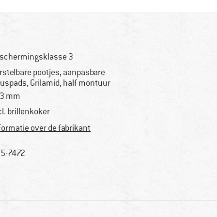
schermingsklasse 3
rstelbare pootjes, aanpasbare
uspads, Grilamid, half montuur
33 mm
cl. brillenkoker
formatie over de fabrikant
5-7472