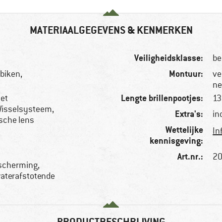
MATERIAALGEGEVENS & KENMERKEN
Veiligheidsklasse:
be
Montuur:
biken,
ve
ne
Lengte brillenpootjes:
et
1
Wisselsysteem,
Extra's:
in
ische lens
Wettelijke
In
kennisgeving:
Art.nr.:
20
escherming,
waterafstotende
PRODUCTBESCHRIJVING