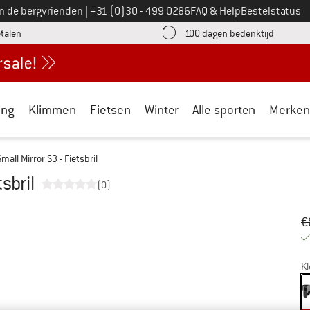
Bel ons op
an de bergvrienden
|
+31 (0)30 - 499 0286
FAQ & Help
Bestelstatus
vind de betalingsinformatie hier! Opent in een infovak
Vind de b
etalen
100 dagen bedenktijd
ing
Klimmen
Fietsen
Winter
Alle sporten
Merken
mall Mirror S3 - Fietsbril
sbril
(0)
Oo
Pr
€
Kl