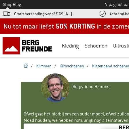
Naar
Shop
Blog
Vraag het a
Gratis verzending vanaf € 69 (NL)
Achteraf b
Nu tot maar liefst -50% in de zomersale!
Kleding
Schoenen
Uitrust
Startpagina
/
Klimmen
/
Klimschoenen
/
Klittenband schoene
Bergvriend Hannes
Ofwel gaat het hierbij om een ouder model, ofwel zullen
Moed houden, we hebben natuurlijk nog alternatieven v
BER