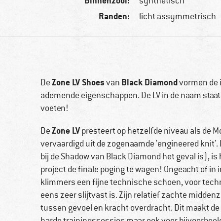
Binnenzool:
synthetisch
Randen:
licht assymmetrisch
Zone LV Shoes
Black Diamond
De
van
vormen de i
ademende eigenschappen. De LV in de naam staat 
voeten!
Zone LV
De
presteert op hetzelfde niveau als de
vervaardigd uit de zogenaamde 'engineered knit'. 
bij de Shadow van Black Diamond het geval is), is h
project de finale poging te wagen! Ongeacht of in i
klimmers een fijne technische schoen, voor techn
eens zeer slijtvast is. Zijn relatief zachte midde
tussen gevoel en kracht overdracht. Dit maakt de
harde trainingssessies maar ook voor bijvoorbeeld