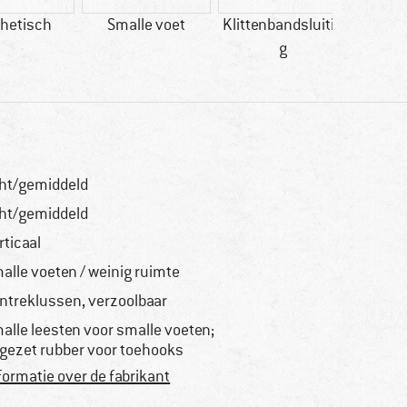
hetisch
Smalle voet
Klittenbandsluitin
Klant
g
goede
cht/gemiddeld
cht/gemiddeld
rticaal
alle voeten / weinig ruimte
ntreklussen, verzoolbaar
alle leesten voor smalle voeten;
gezet rubber voor toehooks
formatie over de fabrikant