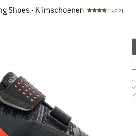
ing Shoes - Klimschoenen
4,0
(2)