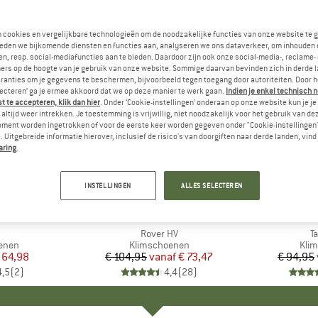
n cookies en vergelijkbare technologieën om de noodzakelijke functies van onze website te 
eden we bijkomende diensten en functies aan, analyseren we ons dataverkeer, om inhouden 
n, resp. social-mediafuncties aan te bieden. Daardoor zijn ook onze social-media-, reclame-
ers op de hoogte van je gebruik van onze website. Sommige daarvan bevinden zich in derde 
ranties om je gegevens te beschermen, bijvoorbeeld tegen toegang door autoriteiten. Door h
lecteren’ ga je ermee akkoord dat we op deze manier te werk gaan.
Indien je enkel technisch 
 te accepteren, klik dan hier
. Onder ‘Cookie-instellingen’ onderaan op onze website kun je 
altijd weer intrekken. Je toestemming is vrijwillig, niet noodzakelijk voor het gebruik van d
oment worden ingetrokken of voor de eerste keer worden gegeven onder "Cookie-instellingen
 Uitgebreide informatie hierover, inclusief de risico's van doorgiften naar derde landen, vind 
aring
.
tot -30%
tot -20%
Korting
Korting
INSTELLINGEN
ALLES SELECTEREN
K
N
MERK
MAD ROCK
ME
LA 
kel
Artikel
Rover HV
Ar
T
roep
enen
Productgroep
Klimschoenen
Pro
Kli
ijs
rlaagde prijs
 64,98
€ 104,95
vanaf
Prijs
Verlaagde prijs
€ 73,47
€ 94,95
4,5
(
2
)
4,4
(
28
)