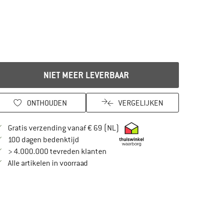
NIET MEER LEVERBAAR
ONTHOUDEN
VERGELIJKEN
Vind hier de verzendinformatie
Gratis verzending vanaf € 69 (NL)
Vind de betalingsinformatie hier! Opent in
100 dagen bedenktijd
> 4.000.000 tevreden klanten
Alle artikelen in voorraad