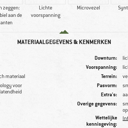
n zeggen:
Lichte
Microvezel
Synt
biel aan de
voorspanning
kanten
MATERIAALGEGEVENS & KENMERKEN
Downturn:
li
Voorspanning:
li
Terrein:
ch materiaal
ve
Pasvorm:
ology voor
sm
latendheid
Extra's:
aa
Overige gegevens:
sm
op
Wettelijke
In
kennisgeving: