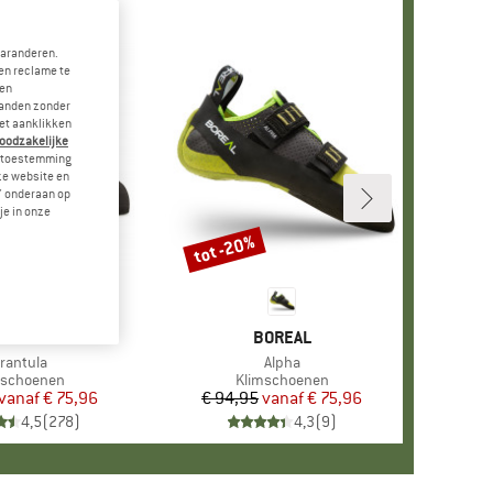
garanderen.
en reclame te
 en
landen zonder
et aanklikken
noodzakelijke
je toestemming
eze website en
" onderaan op
je in onze
tot -20%
Korting
RK
SPORTIVA
MERK
BOREAL
tikel
arantula
Artikel
Alpha
ductgroep
mschoenen
Productgroep
Klimschoenen
vanaf
Prijs
Verlaagde prijs
€ 75,96
€ 94,95
vanaf
Prijs
Verlaagde prijs
€ 75,96
4,5
(
278
)
4,3
(
9
)