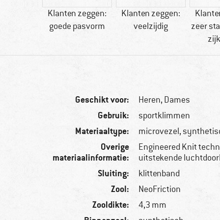
andsluitin
Klanten zeggen:
Klanten zeggen:
Klante
g
goede pasvorm
veelzijdig
zeer sta
zij
Geschikt voor:
Heren,
Dames
Gebruik:
sportklimmen
Materiaaltype:
microvezel, synthetis
Overige
Engineered Knit techn
materiaalinformatie:
uitstekende luchtdoor
Sluiting:
klittenband
Zool:
NeoFriction
Zooldikte:
4,3 mm