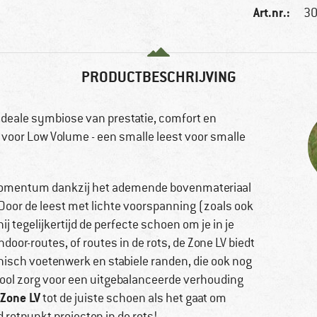
Art.nr.:
30
PRODUCTBESCHRIJVING
deale symbiose van prestatie, comfort en
voor Low Volume - een smalle leest voor smalle
 Momentum dankzij het ademende bovenmateriaal
Door de leest met lichte voorspanning (zoals ook
ij tegelijkertijd de perfecte schoen om je in je
ndoor-routes, of routes in de rots, de Zone LV biedt
isch voetenwerk en stabiele randen, die ook nog
nzool zorg voor een uitgebalanceerde verhouding
Zone LV
tot de juiste schoen als het gaat om
 rotpunkt projecten in de rots!