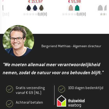
97
€ 153,97
€ 55,98
€
,5
(
11
)
0,0
(
0
)
0,0
(
0
)
Bergvriend Matthias - Algemeen directeur
"We moeten allemaal meer verantwoordelijkheid
nemen, zodat de natuur voor ons behouden blijft."
Gratis verzending
100 dagen bedenktijd
vanaf € 69 (NL)
Achteraf betalen