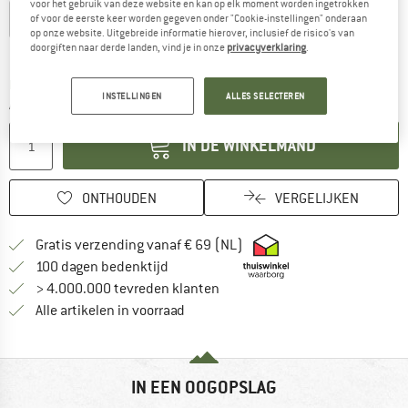
voor het gebruik van deze website en kan op elk moment worden ingetrokken
S
M
L
XL
XXL
of voor de eerste keer worden gegeven onder "Cookie-instellingen" onderaan
op onze website. Uitgebreide informatie hierover, inclusief de risico's van
doorgiften naar derde landen, vind je in onze
privacyverklaring
.
Maattabel
De link wordt geopend in een infovak en bevat le
Levertijd: 3-5 werkdagen
INSTELLINGEN
ALLES SELECTEREN
Aantal:
IN DE WINKELMAND
ONTHOUDEN
VERGELIJKEN
Vind hier de verzendinform
Gratis verzending vanaf € 69 (NL)
Vind de betalingsinformatie hier! Opent
100 dagen bedenktijd
> 4.000.000 tevreden klanten
Alle artikelen in voorraad
IN EEN OOGOPSLAG