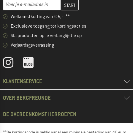
Vul je e-mailadres hier in en maak in de volgende stap je klanten
E-mailadres
Welkomstkorting van € 5,- **
Exclusieve toegang tot kortingsacties
Sla producten op je verlanglijstje op
Verjaardagsverrassing
KLANTENSERVICE
OVER BERGFREUNDE
DE OVEREENKOMST HERROEPEN
**De kortingscode is geldig vanaf een minimale besteding van 40 euro