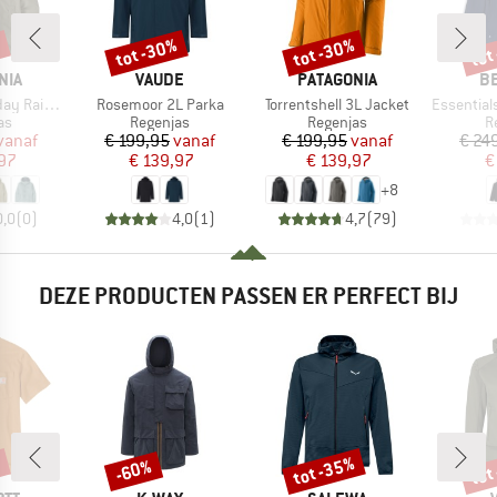
%
tot -30%
tot -30%
tot
Korting
Korting
Kort
MERK
MERK
M
NIA
VAUDE
PATAGONIA
B
Artikel
Artikel
Artikel
in Jacket
Rosemoor 2L Parka
Torrentshell 3L Jacket
Essentials 
tgroep
Productgroep
Productgroep
P
as
Regenjas
Regenjas
R
ijs
rlaagde prijs
Prijs
Verlaagde prijs
Prijs
Verlaagde prijs
vanaf
€ 199,95
vanaf
€ 199,95
vanaf
€ 24
,97
€ 139,97
€ 139,97
€
+
8
0,0
(
0
)
4,0
(
1
)
4,7
(
79
)
DEZE PRODUCTEN PASSEN ER PERFECT BIJ
%
tot -35%
tot
-60%
Korting
Korting
Kort