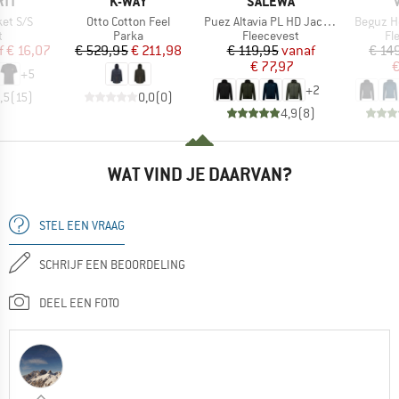
MERK
MERK
RTT
K-WAY
SALEWA
Artikel
Artikel
Artikel
et S/S
Otto Cotton Feel
Puez Altavia PL HD Jacket
Beguz H
ctgroep
Productgroep
Productgroep
Pr
t
Parka
Fleecevest
Fl
ijs
rlaagde prijs
Prijs
Verlaagde prijs
Prijs
Verlaagde prijs
f
€ 16,07
€ 529,95
€ 211,98
€ 119,95
vanaf
€ 14
€ 77,97
€
+
5
+
2
,5
(
15
)
0,0
(
0
)
4,9
(
8
)
WAT VIND JE DAARVAN?
STEL EEN VRAAG
SCHRIJF EEN BEOORDELING
DEEL EEN FOTO