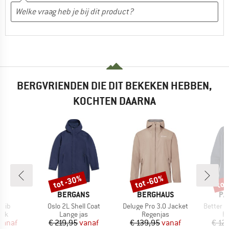
BERGVRIENDEN DIE DIT BEKEKEN HEBBEN,
KOCHTEN DAARNA
%
tot -30%
tot -60%
tot
Korting
Korting
Kort
MERK
MERK
ME
O
BERGANS
BERGHAUS
PA
Artikel
Artikel
Artikel
 Bib
Oslo 2L Shell Coat
Deluge Pro 3.0 Jacket
Better S
groep
Productgroep
Productgroep
Pr
oek
Lange jas
Regenjas
Fl
ijs
rlaagde prijs
Prijs
Verlaagde prijs
Prijs
Verlaagde prijs
vanaf
€ 219,95
vanaf
€ 139,95
vanaf
€ 12