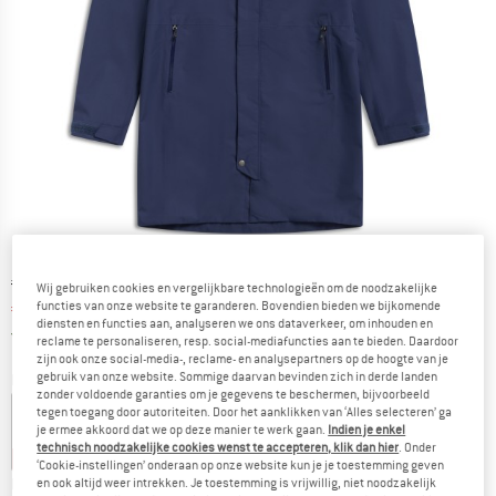
Oorspronkelijke prijs :
Prijs:
€
219,95
Wij gebruiken cookies en vergelijkbare technologieën om de noodzakelijke
functies van onze website te garanderen. Bovendien bieden we bijkomende
€
153,97
incl. BTW
diensten en functies aan, analyseren we ons dataverkeer, om inhouden en
Nederland. Informatie over de verzend
Gratis verzending
(NL)
reclame te personaliseren, resp. social-mediafuncties aan te bieden. Daardoor
zijn ook onze social-media-, reclame- en analysepartners op de hoogte van je
gebruik van onze website. Sommige daarvan bevinden zich in derde landen
Kleur:
Navy Blue / Navy Blue
zonder voldoende garanties om je gegevens te beschermen, bijvoorbeeld
tegen toegang door autoriteiten. Door het aanklikken van ‘Alles selecteren’ ga
je ermee akkoord dat we op deze manier te werk gaan.
Indien je enkel
technisch noodzakelijke cookies wenst te accepteren, klik dan hier
. Onder
-25%
-30%
-30%
‘Cookie-instellingen’ onderaan op onze website kun je je toestemming geven
Kies een maat:
en ook altijd weer intrekken. Je toestemming is vrijwillig, niet noodzakelijk