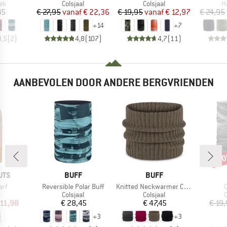
tgroep
Productgroep
Productgroep
P
ek
Colsjaal
Colsjaal
H
ijs
Prijs
Verlaagde prijs
Prijs
Verlaagde prijs
45
€ 27,95
vanaf
€ 22,36
€ 19,95
vanaf
€ 12,97
€ 24,95
+
14
+
7
4,5
(
2
)
4,8
(
107
)
4,7
(
11
)
AANBEVOLEN DOOR ANDERE BERGVRIENDEN
-3
Kort
MERK
MERK
UTS
BUFF
BUFF
Artikel
Artikel
A
arf
Reversible Polar Buff
Knitted Neckwarmer Comfort Norval
O
uctgroep
Productgroep
Productgroep
P
Colsjaal
Colsjaal
C
ijs
rlaagde prijs
Prijs
Prijs
 11,98
€ 28,45
€ 47,45
€ 19
+
3
+
3