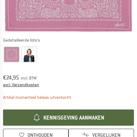
Gedetailleerde foto's
Prijs:
€
24,95
incl. BTW
Informatie over de verzendkosten. Opent in een infov
excl. Verzendkosten
De link wordt geopend in een infova
Artikel momenteel helaas uitverkocht.
KENNISGEVING AANMAKEN
ONTHOUDEN
VERGELIJKEN