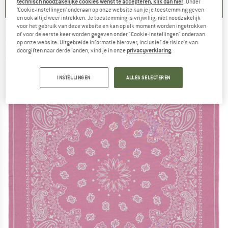
technisch noodzakelijke cookies wenst te accepteren, klik dan hier
. Onder
‘Cookie-instellingen’ onderaan op onze website kun je je toestemming geven
en ook altijd weer intrekken. Je toestemming is vrijwillig, niet noodzakelijk
voor het gebruik van deze website en kan op elk moment worden ingetrokken
of voor de eerste keer worden gegeven onder "Cookie-instellingen" onderaan
BARTS
-
Women's Rigga Scarf - Halsdoek
op onze website. Uitgebreide informatie hierover, inclusief de risico's van
doorgiften naar derde landen, vind je in onze
privacyverklaring
.
(0)
INSTELLINGEN
ALLES SELECTEREN