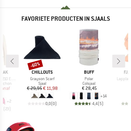
FAVORIETE PRODUCTEN IN SJAALS
%
-60%
Korting
MERK
MERK
ME
PEAK
CHILLOUTS
BUFF
FJÄ
Artikel
Artikel
Artikel
e. Zip Hoody
Grayson Scarf
Polar
Lapplan
ep
Productgroep
Productgroep
apuchon
Sjaal
Colsjaal
ijs
rlaagde prijs
Prijs
Verlaagde prijs
Prijs
vanaf
€ 29,95
€ 11,98
€ 28,45
€
87
+
14
+
2
0,0
(
0
)
4,4
(
5
)
,6
(
23
)