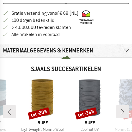
Vind hier de verzendinform
Gratis verzending vanaf € 69 (NL)
Vind de betalingsinformatie hier! Opent
100 dagen bedenktijd
> 4.000.000 tevreden klanten
Alle artikelen in voorraad
MATERIAALGEGEVENS & KENMERKEN
SJAALS SUCCESARTIKELEN
tot -20%
tot -35%
tot
Korting
Korting
Kort
K
MERK
MERK
F
BUFF
BUFF
Artikel
Artikel
Artikel
Move
Lightweight Merino Wool
Coolnet UV
Merino150 Sad