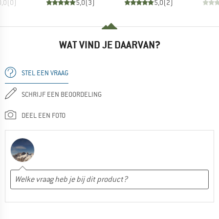
0,0
(
0
)
5,0
(
3
)
5,0
(
2
)
WAT VIND JE DAARVAN?
STEL EEN VRAAG
SCHRIJF EEN BEOORDELING
DEEL EEN FOTO