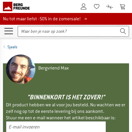
De klantenaccount
Naar
Naar de verlanglijs
Naar de pro
Nu tot maar liefst -50% in de zomersale!
Nu tot maar liefst -50% in de zomersale! »
Sjaals
Bergvriend Max
"BINNENKORT IS HET ZOVER!"
Dit product hebben we al voor jou besteld. Nu wachten we er
zelf nog op tot de eerste levering bij ons aankomt.
Stuur me een e-mail wanneer het artikel beschikbaar is: