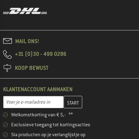
MAIL ONS!
+31 (0)30 - 499 0286
KOOP BEWUST
KLANTENACCOUNT AANMAKEN
Vul je e-mailadres hier in en maak in de volgende stap je klanten
E-mailadres
Welkomstkorting van € 5,- **
Exclusieve toegang tot kortingsacties
Sla producten op je verlanglijstje op