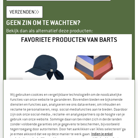
VERZENDEN
GEEN ZIN OM TE WACHTEN?
Bekijk dan als alternatief deze producten:
FAVORIETE PRODUCTEN VAN BARTS
-25%
-40%
-4
Korting
Korting
Kort
Wij gebruiken cookies en vergelijkbare technologieën om de noodzakelijke
K
S
MERK
BARTS
MERK
BARTS
functies van onze website te garanderen. Bovendien bieden we bijkomende
 One Piece
Artikel
Women's Wupper Cap
Artikel
Women's Corangs High Waist Briefs
Artikel
Women's Corangs
diensten en functies aan, analyseren we ons dataverkeer, om inhouden en
ctgroep
k
Productgroep
Pet
Productgroep
Bikinibroekje
reclame te personaliseren, resp. social-mediafuncties aan te bieden. Daardoor
ijs
rlaagde prijs
 47,97
€ 24,95
Prijs
Verlaagde prijs
€ 18,71
€ 44,95
Prijs
Verlaagde prijs
€ 26,97
€ 89,
zijn ook onze social-media-, reclame- en analysepartners op de hoogte van je
gebruik van onze website. Sommige daarvan bevinden zich in derde landen
zonder voldoende garanties om je gegevens te beschermen, bijvoorbeeld
0,0
(
0
)
4,6
(
18
)
0,0
(
0
)
tegen toegang door autoriteiten. Door het aanklikken van ‘Alles selecteren’ ga
je ermee akkoord dat we op deze manier te werk gaan.
Indien je enkel