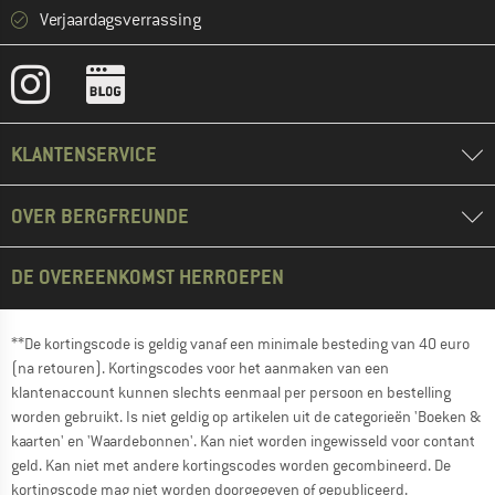
Verjaardagsverrassing
KLANTENSERVICE
OVER BERGFREUNDE
DE OVEREENKOMST HERROEPEN
**De kortingscode is geldig vanaf een minimale besteding van 40 euro
(na retouren). Kortingscodes voor het aanmaken van een
klantenaccount kunnen slechts eenmaal per persoon en bestelling
worden gebruikt. Is niet geldig op artikelen uit de categorieën 'Boeken &
kaarten' en 'Waardebonnen'. Kan niet worden ingewisseld voor contant
geld. Kan niet met andere kortingscodes worden gecombineerd. De
kortingscode mag niet worden doorgegeven of gepubliceerd.