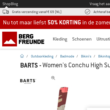
Naar
Shop
Blog
Vraag het a
Gratis verzending vanaf € 69 (NL)
Achteraf b
Nu tot maar liefst -50% in de zomersale!
Kleding
Schoenen
Uitrust
Startpagina
/
Outdoorkleding
/
Badmode
/
Bikini's
/
Bikinito
BARTS
-
Women's Conchu High Sup