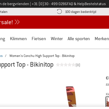
Bel ons op
an de bergvrienden
|
+31 (0)30 - 499 0286
FAQ & Help
Bestelstatus
vind de betalingsinformatie hier! Opent in een infovak
Vind de b
etalen
100 dagen bedenktijd
ing
Klimmen
Fietsen
Winter
Alle sporten
Merken
ps
/
Women's Conchu High Support Top - Bikinitop
port Top - Bikinitop
(0)
Oo
Pr
€
ex
Kl