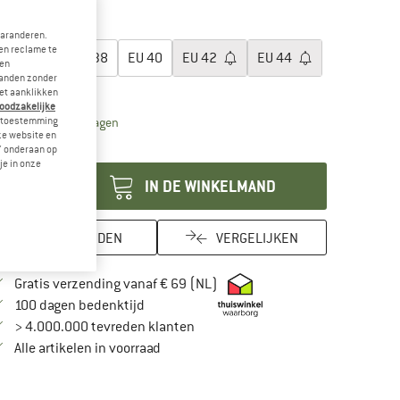
-45%
es een maat:
garanderen.
en reclame te
EU
36
EU
38
EU
40
EU
42
EU
44
 en
landen zonder
aattabel
et aanklikken
noodzakelijke
De link wordt geopend in een infovak en bevat leveri
je toestemming
vertijd: 3-5 werkdagen
eze website en
ntal:
" onderaan op
je in onze
IN DE WINKELMAND
ONTHOUDEN
VERGELIJKEN
Vind hier de verzendinformatie
Gratis verzending vanaf € 69 (NL)
Vind de betalingsinformatie hier! Opent in
100 dagen bedenktijd
> 4.000.000 tevreden klanten
Alle artikelen in voorraad