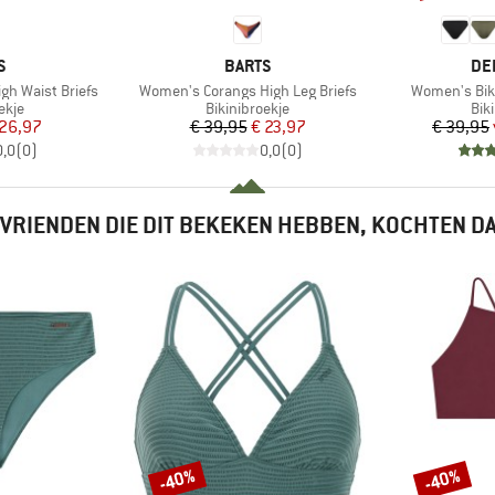
MERK
ME
S
BARTS
DE
Artikel
Artikel
h Waist Briefs
Women's Corangs High Leg Briefs
Women's Bik
roep
Productgroep
Pro
ekje
Bikinibroekje
Bik
ijs
rlaagde prijs
Prijs
Verlaagde prijs
 26,97
€ 39,95
€ 23,97
€ 39,95
0,0
(
0
)
0,0
(
0
)
VRIENDEN DIE DIT BEKEKEN HEBBEN, KOCHTEN D
-40%
-40%
Korting
Korting