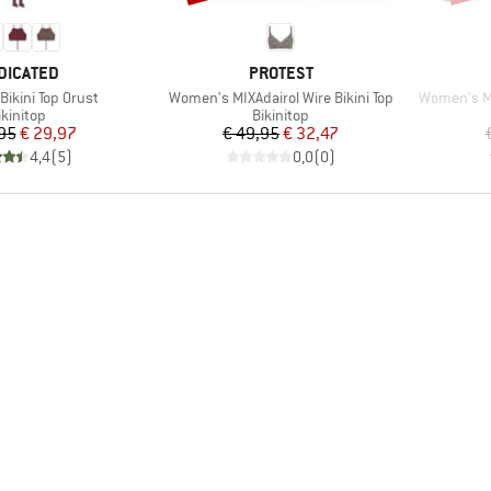
RK
MERK
DICATED
PROTEST
Artikel
Artikel
ikini Top Orust
Women's MIXAdairol Wire Bikini Top
Women's MI
roductgroep
Productgroep
ikinitop
Bikinitop
Prijs
Verlaagde prijs
Prijs
Verlaagde prijs
95
€ 29,97
€ 49,95
€ 32,47
4,4
(
5
)
0,0
(
0
)