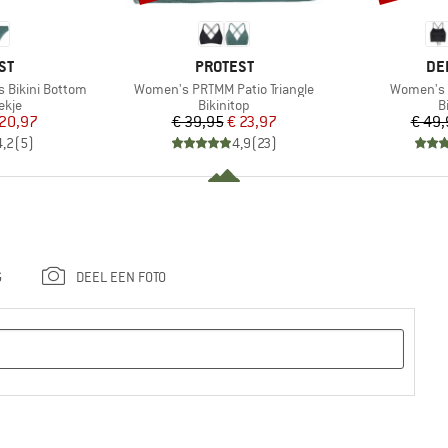
MERK
ME
ST
PROTEST
DE
Artikel
Artikel
 Bikini Bottom
Women's PRTMM Patio Triangle
Women's B
roep
Productgroep
P
ekje
Bikinitop
B
ijs
rlaagde prijs
Prijs
Verlaagde prijs
 20,97
€ 39,95
€ 23,97
€ 49,
4,2
(
5
)
4,9
(
23
)
G
DEEL EEN FOTO