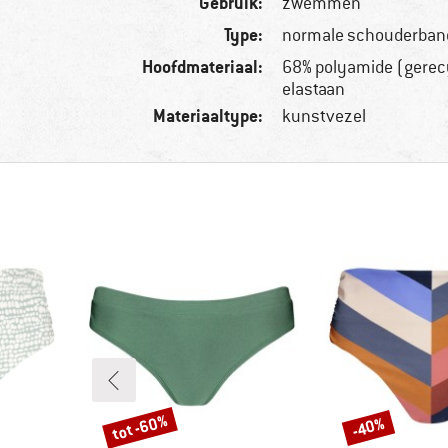
Gebruik:
zwemmen
Type:
normale schouderban
Hoofdmateriaal:
68% polyamide (gerec
elastaan
Materiaaltype:
kunstvezel
tot -60%
-40%
Korting
Korting