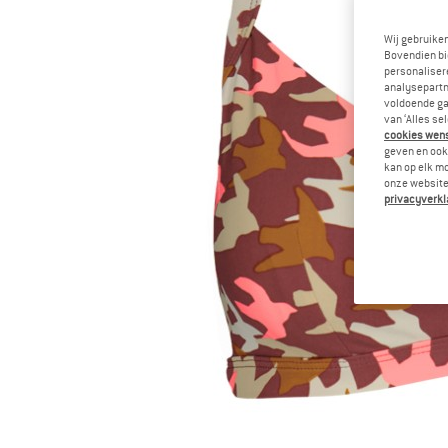
Wij gebruike
Bovendien bi
personalisere
analysepartn
voldoende ga
van ‘Alles se
cookies wenst
geven en ook 
kan op elk m
onze website.
privacyverkl