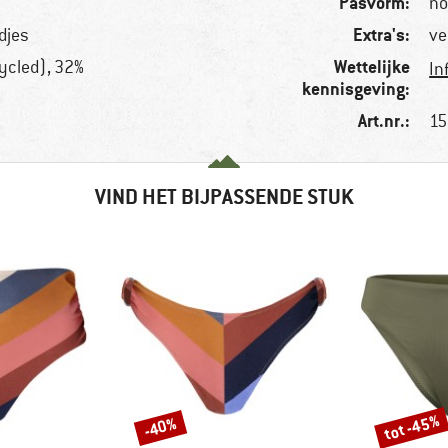
Pasvorm:
no
Extra's:
djes
ve
Wettelijke
ycled), 32%
In
kennisgeving:
Art.nr.:
15
VIND HET BIJPASSENDE STUK
tot -45%
-40%
Korting
Korting