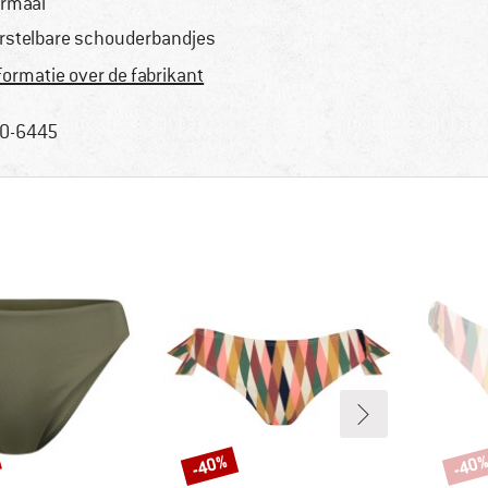
rmaal
rstelbare schouderbandjes
formatie over de fabrikant
0-6445
-40%
-40
Korting
Korti