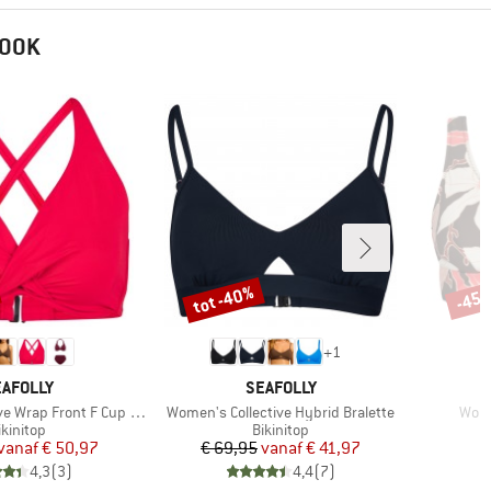
 OOK
tot -40%
-45
Korting
Korti
+
1
ERK
MERK
AFOLLY
SEAFOLLY
Artikel
Artik
 Wrap Front F Cup Bra
Women's Collective Hybrid Bralette
Wome
roductgroep
Productgroep
ikinitop
Bikinitop
Prijs
Verlaagde prijs
Prijs
Verlaagde prijs
vanaf
€ 50,97
€ 69,95
vanaf
€ 41,97
4,3
(
3
)
4,4
(
7
)