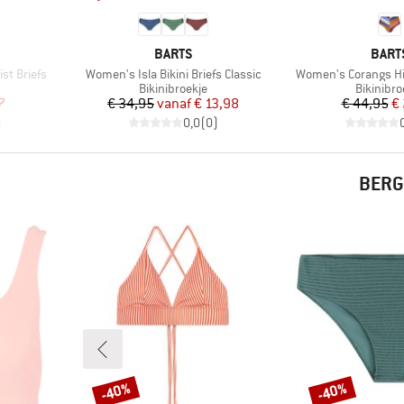
MERK
MERK
BARTS
BART
Artikel
Artikel
st Briefs
Women's Isla Bikini Briefs Classic
Women's Corangs Hig
Productgroep
Productg
Bikinibroekje
Bikinibro
de prijs
Prijs
Verlaagde prijs
Pr
Ve
7
€ 34,95
vanaf
€ 13,98
€ 44,95
€
)
0,0
(
0
)
BERG
-40%
-40%
Korting
Korting