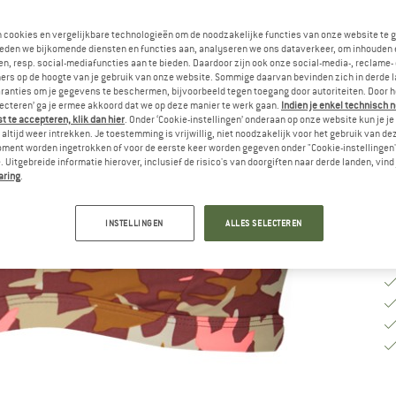
Ki
n cookies en vergelijkbare technologieën om de noodzakelijke functies van onze website te 
eden we bijkomende diensten en functies aan, analyseren we ons dataverkeer, om inhouden 
n, resp. social-mediafuncties aan te bieden. Daardoor zijn ook onze social-media-, reclame-
ers op de hoogte van je gebruik van onze website. Sommige daarvan bevinden zich in derde 
M
ranties om je gegevens te beschermen, bijvoorbeeld tegen toegang door autoriteiten. Door h
lecteren’ ga je ermee akkoord dat we op deze manier te werk gaan.
Indien je enkel technisch 
 te accepteren, klik dan hier
. Onder ‘Cookie-instellingen’ onderaan op onze website kun je 
Le
altijd weer intrekken. Je toestemming is vrijwillig, niet noodzakelijk voor het gebruik van d
Aa
oment worden ingetrokken of voor de eerste keer worden gegeven onder "Cookie-instellingen
 Uitgebreide informatie hierover, inclusief de risico's van doorgiften naar derde landen, vind 
aring
.
INSTELLINGEN
ALLES SELECTEREN