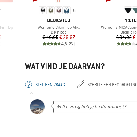
1
+
6
MERK
MERK
DEDICATED
PROTE
Artikel
Artikel
ini Top
Women's Bikini Top Alva
Women's MIXActions
ep
Productgroep
Productg
Bikinitop
Bikinibro
de prijs
Prijs
Verlaagde prijs
Pr
Ve
8
€ 49,95
€ 29,97
€ 34,95
€
)
4,6
(
23
)
WAT VIND JE DAARVAN?
STEL EEN VRAAG
SCHRIJF EEN BEOORDELIN