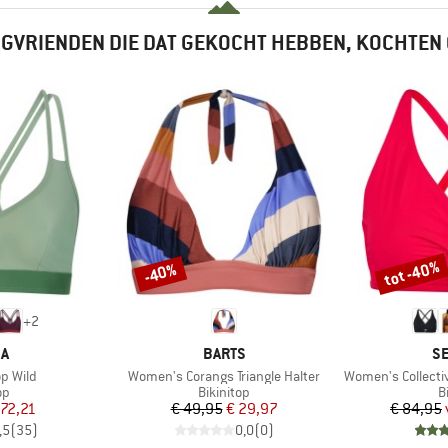
GVRIENDEN DIE DAT GEKOCHT HEBBEN, KOCHTEN
tot -40%
-40%
Korting
Korting
+
2
MERK
M
KA
BARTS
SE
Artikel
Artikel
p Wild
Women's Corangs Triangle Halter
Women's Collective
tgroep
Productgroep
P
op
Bikinitop
B
ijs
rlaagde prijs
Prijs
Verlaagde prijs
 72,21
€ 49,95
€ 29,97
€ 84,95
,5
(
35
)
0,0
(
0
)