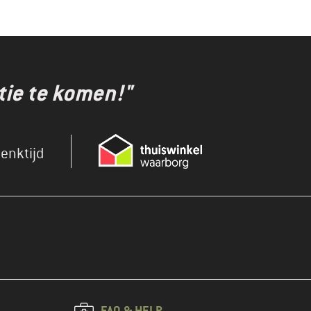
tie te komen!"
enktijd
FAQ & HELP