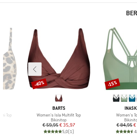
BER
-40%
-15%
Korting
Korting
MERK
MERK
BARTS
INAS
Artikel
Artikel
ini Top
Women's Isla Multifit Top
Women's To
ep
Productgroep
Produc
Bikinitop
Bikinit
de prijs
Prijs
Verlaagde prijs
Pr
Ve
2
€ 59,95
€ 35,97
€ 84,95
€
)
5,0
(
1
)
4