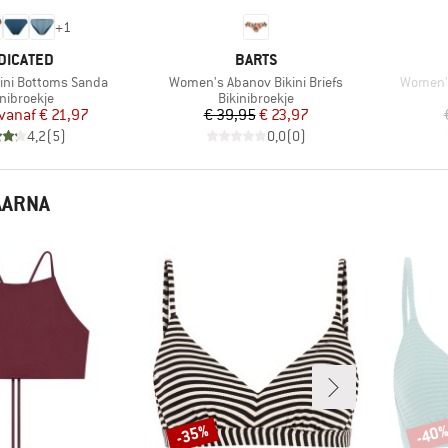
+
1
RK
MERK
DICATED
BARTS
Artikel
Artikel
ini Bottoms Sanda
Women's Abanov Bikini Briefs
Women's
ductgroep
Productgroep
inibroekje
Bikinibroekje
Prijs
Verlaagde prijs
Prijs
Verlaagde prijs
vanaf
€ 21,97
€ 39,95
€ 23,97
4,2
(
5
)
0,0
(
0
)
AARNA
-35%
-40
Korting
Korti