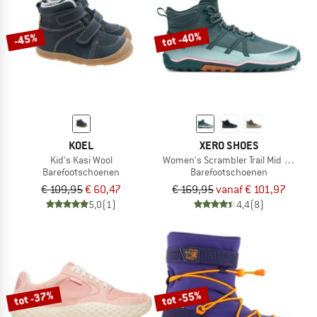
tot -40%
-45%
KOEL
XERO SHOES
Kid's Kasi Wool
Women's Scrambler Trail Mid WP
Barefootschoenen
Barefootschoenen
€ 109,95
€ 60,47
€ 169,95
vanaf € 101,97
5,0
(1)
4,4
(8)
tot -37%
tot -55%