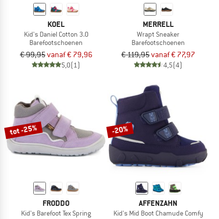
KOEL
MERRELL
Kid's Daniel Cotton 3.0
Wrapt Sneaker
Barefootschoenen
Barefootschoenen
€ 99,95
vanaf € 79,96
€ 119,95
vanaf € 77,97
5,0
(1)
4,5
(4)
tot -25%
-20%
FRODDO
AFFENZAHN
Kid's Barefoot Tex Spring
Kid's Mid Boot Chamude Comfy