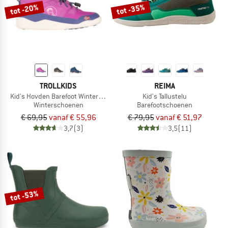
tot -20%
tot -35%
TROLLKIDS
REIMA
Kid's Hovden Barefoot Winter Hiker
Kid's Tallustelu
Winterschoenen
Barefootschoenen
€ 69,95
vanaf € 55,96
€ 79,95
vanaf € 51,97
3,7
(3)
3,5
(11)
tot -53%