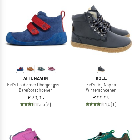
AFFENZAHN
KOEL
Kid's Lauflerner Übergangsschuh Leder Talky
Kid's Dry Nappa
Barefootschoenen
Winterschoenen
€ 79,95
€ 99,95
3,5
(2)
4,0
(1)