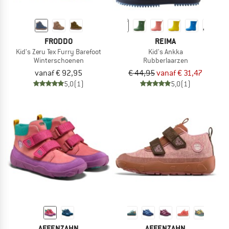
FRODDO
REIMA
Kid's Zeru Tex Furry Barefoot
Kid's Ankka
Winterschoenen
Rubberlaarzen
vanaf € 92,95
€ 44,95
vanaf € 31,47
5,0
(1)
5,0
(1)
AFFENZAHN
AFFENZAHN