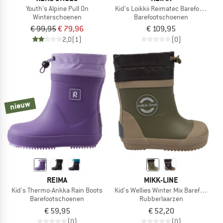
Youth's Alpine Pull On
Kid's Loikkii Reimatec Barefoot Shoe
Winterschoenen
Barefootschoenen
€ 99,95
€ 79,96
€ 109,95
2,0
(1)
(0)
nieuw
REIMA
MIKK-LINE
Kid's Thermo-Ankka Rain Boots
Kid's Wellies Winter Mix Barefoot
Barefootschoenen
Rubberlaarzen
€ 59,95
€ 52,20
(0)
(0)