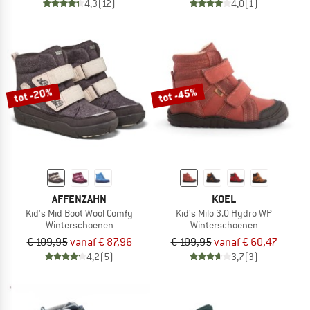
4,3
(12)
4,0
(1)
tot -20%
tot -45%
AFFENZAHN
KOEL
Kid's Mid Boot Wool Comfy
Kid's Milo 3.0 Hydro WP
Winterschoenen
Winterschoenen
€ 109,95
vanaf € 87,96
€ 109,95
vanaf € 60,47
4,2
(5)
3,7
(3)