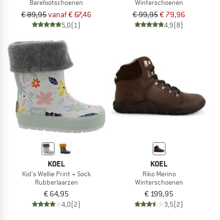
Barefootschoenen
Winterschoenen
€ 89,95
vanaf € 67,46
€ 99,95
€ 79,96
5,0
(1)
4,9
(8)
KOEL
KOEL
Kid's Wellie Print + Sock
Riko Merino
Rubberlaarzen
Winterschoenen
€ 64,95
€ 199,95
4,0
(2)
3,5
(2)