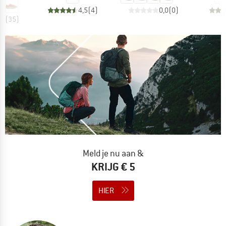
4,5
(
4
)
0,0
(
0
)
,7
(
35
)
Meld je nu aan &
KRIJG € 5
HIER