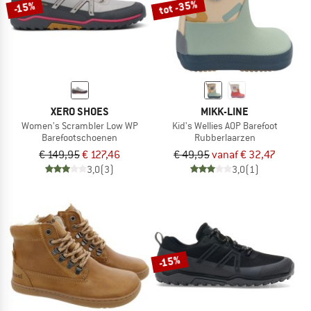
tot -35%
-15%
XERO SHOES
MIKK-LINE
Women's Scrambler Low WP
Kid's Wellies AOP Barefoot
Barefootschoenen
Rubberlaarzen
€ 149,95
€ 127,46
€ 49,95
vanaf € 32,47
3,0
(3)
3,0
(1)
-15%