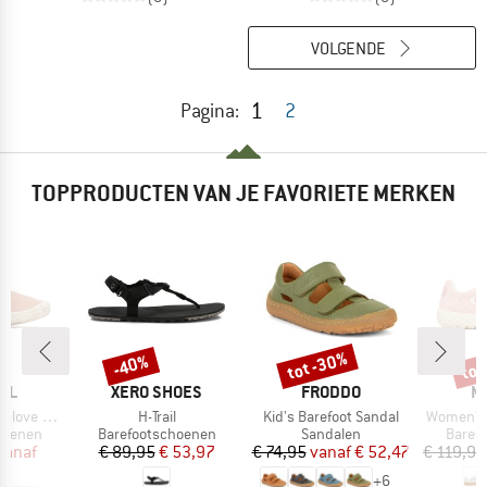
VOLGENDE
1
Pagina:
2
TOPPRODUCTEN VAN JE FAVORIETE MERKEN
%
tot -30%
tot
-40%
Korting
Korting
Kort
MERK
MERK
M
LL
XERO SHOES
FRODDO
M
Artikel
Artikel
Artikel
6 Leather
H-Trail
Kid's Barefoot Sandal
Women's 
ep
Productgroep
Productgroep
Produ
hoenen
Barefootschoenen
Sandalen
Baref
ijs
rlaagde prijs
Prijs
Verlaagde prijs
Prijs
Verlaagde prijs
vanaf
€ 89,95
€ 53,97
€ 74,95
vanaf
€ 52,47
€ 119,95
22
+
6