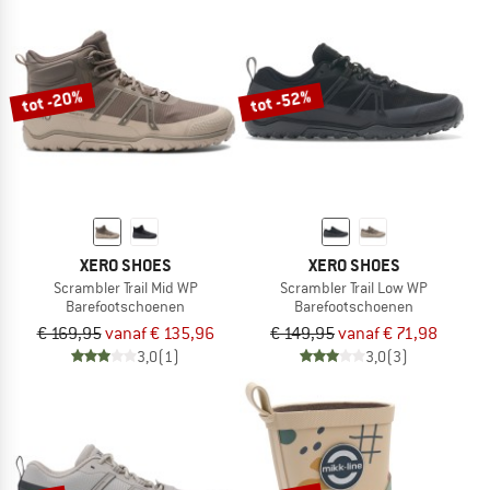
tot -20%
tot -52%
XERO SHOES
XERO SHOES
Scrambler Trail Mid WP
Scrambler Trail Low WP
Barefootschoenen
Barefootschoenen
€ 169,95
vanaf € 135,96
€ 149,95
vanaf € 71,98
3,0
(1)
3,0
(3)