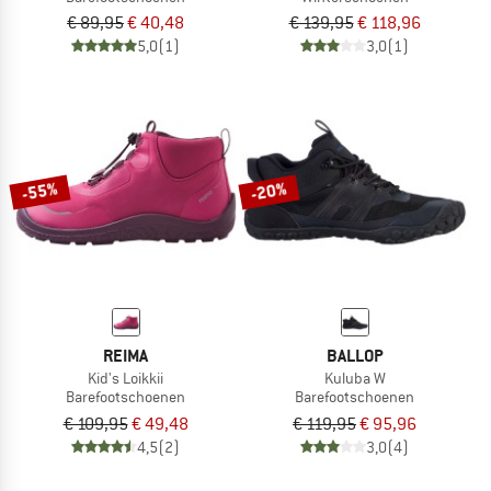
€ 89,95
€ 40,48
€ 139,95
€ 118,96
5,0
(1)
3,0
(1)
-55%
-20%
REIMA
BALLOP
Kid's Loikkii
Kuluba W
Barefootschoenen
Barefootschoenen
€ 109,95
€ 49,48
€ 119,95
€ 95,96
4,5
(2)
3,0
(4)