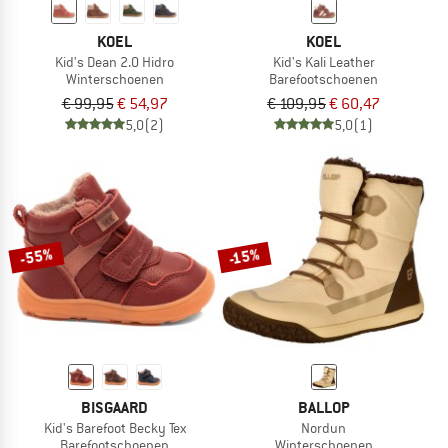
KOEL
KOEL
Kid's Dean 2.0 Hidro
Kid's Kali Leather
Winterschoenen
Barefootschoenen
€ 99,95
€ 54,97
€ 109,95
€ 60,47
5,0
(2)
5,0
(1)
-55%
-15%
BISGAARD
BALLOP
Kid's Barefoot Becky Tex
Nordun
Barefootschoenen
Winterschoenen