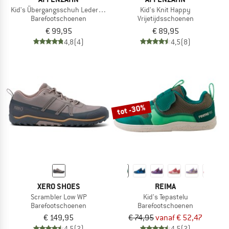
Kid's Übergangsschuh Leder Friendy
Kid's Knit Happy
Barefootschoenen
Vrijetijdsschoenen
€ 99,95
€ 89,95
4,8
(4)
4,5
(8)
tot -30%
XERO SHOES
REIMA
Scrambler Low WP
Kid's Tepastelu
Barefootschoenen
Barefootschoenen
€ 149,95
€ 74,95
vanaf € 52,47
4,5
(2)
4,5
(2)