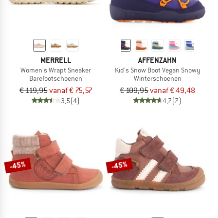
MERRELL
AFFENZAHN
Women's Wrapt Sneaker
Kid's Snow Boot Vegan Snowy
Barefootschoenen
Winterschoenen
€ 119,95
vanaf € 75,57
€ 109,95
vanaf € 49,48
3,5
(4)
4,7
(7)
-45%
-45%