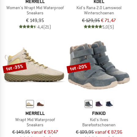
MERRELL
KOEL
Women's Wrapt Mid Waterproof
Kid's Rana 2.0 Lamswool
Sneakers
Winterschoenen
€ 149,95
€ 129,95
€ 71,47
4,4
(21)
5,0
(5)
tot -35%
tot -20%
MERRELL
FINKID
Wrapt Mid Waterproof
Kid's Ilves
Sneakers
Barefootschoenen
€ 149,95
vanaf € 97,47
€ 109,95
vanaf € 87,96