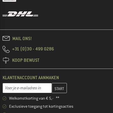
MAIL ONS!
+31 (0)30 - 499 0286
KOOP BEWUST
KLANTENACCOUNT AANMAKEN
Vul je e-mailadres hier in en maak in de volgende stap je klanten
Voer je e-mailadres in
Welkomstkorting van € 5,- **
Exclusieve toegang tot kortingsacties