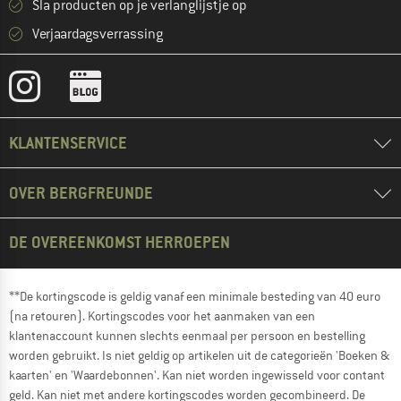
Sla producten op je verlanglijstje op
Verjaardagsverrassing
KLANTENSERVICE
OVER BERGFREUNDE
DE OVEREENKOMST HERROEPEN
**De kortingscode is geldig vanaf een minimale besteding van 40 euro
(na retouren). Kortingscodes voor het aanmaken van een
klantenaccount kunnen slechts eenmaal per persoon en bestelling
worden gebruikt. Is niet geldig op artikelen uit de categorieën 'Boeken &
kaarten' en 'Waardebonnen'. Kan niet worden ingewisseld voor contant
geld. Kan niet met andere kortingscodes worden gecombineerd. De