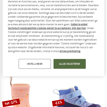
diensten en functies aan, analyseren we ons dataverkeer, om inhouden en
NAAR DE SALE
reclame te personaliseren, resp. social-mediafuncties aan te bieden. Daardoor
zijn ook onze social-media-, reclame- en analysepartners op de hoogte van je
gebruik van onze website. Sommige daarvan bevinden zich in derde landen
zonder voldoende garanties om je gegevens te beschermen, bijvoorbeeld
tegen toegang door autoriteiten. Door het aanklikken van ‘Alles selecteren’ ga
je ermee akkoord dat we op deze manier te werk gaan.
Indien je enkel
technisch noodzakelijke cookies wenst te accepteren, klik dan hier
. Onder
‘Cookie-instellingen’ onderaan op onze website kun je je toestemming geven
en ook altijd weer intrekken. Je toestemming is vrijwillig, niet noodzakelijk
voor het gebruik van deze website en kan op elk moment worden ingetrokken
of voor de eerste keer worden gegeven onder "Cookie-instellingen" onderaan
op onze website. Uitgebreide informatie hierover, inclusief de risico's van
XERO SHOES
KOEL
doorgiften naar derde landen, vind je in onze
privacyverklaring
.
Women's Ridgeway Hiker
Kid's Wellie Tractor V2
Barefootschoenen
Barefootschoenen
INSTELLINGEN
ALLES SELECTEREN
€ 179,95
€ 39,95
4,6
(12)
5,0
(3)
tot -17%
-11%