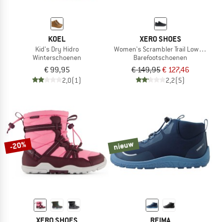
KOEL
XERO SHOES
Kid's Dry Hidro
Women's Scrambler Trail Low WP
Winterschoenen
Barefootschoenen
€ 99,95
€ 149,95
€ 127,46
2,0
(1)
2,2
(5)
nieuw
-20%
XERO SHOES
REIMA