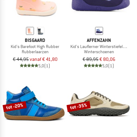
BISGAARD
AFFENZAHN
Kid's Barefoot High Rubber
Kid's Lauflerner Winterstiefel Vegan
Rubberlaarzen
Winterschoenen
€ 44,95
vanaf € 41,80
€ 89,95
€ 80,06
5,0
(1)
5,0
(1)
tot -20%
tot -35%