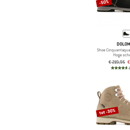
-50%
DOLOM
Shoe Cinquantaquat
Hoge sch
€ 219,95
€
tot -30%