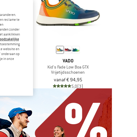
garanderen.
en reclame te
 en
landen zonder
et aanklikken
noodzakelijke
je toestemming
eze website en
" onderaan op
je in onze
DO
VADO
id Boa GTX
Kid's Fade Low Boa GTX
tschoenen
Vrijetijdsschoenen
 99,95
vanaf € 94,95
4,8
(8)
5,0
(3)