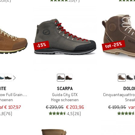
5,0
(2)
5,0
(7)
tot -25%
-15%
ITE
SCARPA
DOLO
ow Full Grain Leather Evo GTX
Guida City GTX
Cinquantaquattro 
choenen
Hoge schoenen
Snea
af € 107,97
€ 239,95
€ 203,96
€ 199,95
van
4,8
(76)
4,5
(26)