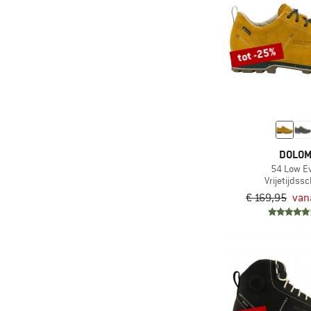
tot -25%
DOLOM
54 Low E
Vrijetijdss
€ 169,95
van