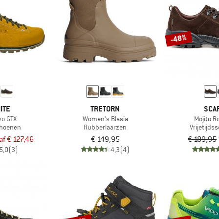
-48%
ITE
TRETORN
SCA
vo GTX
Women's Blasia
Mojito R
choenen
Rubberlaarzen
Vrijetijd
af € 127,46
€ 149,95
€ 189,95
5,0
(3)
4,3
(4)