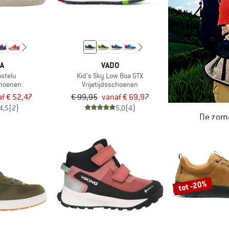
MA
VADO
astelu
Kid's Sky Low Boa GTX
choenen
Vrijetijdsschoenen
f € 52,47
€ 99,95
vanaf € 69,97
4,5
(2)
5,0
(4)
De zome
NU TOT MA
tot -20%