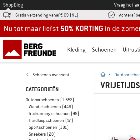
Naar
Shop
Blog
Vraag het a
Gratis verzending vanaf € 69 (NL)
Achteraf b
Nu tot maar liefst -50% in de zomersale!
Kleding
Schoenen
Uitrust
Startpagina
Schoenen overzicht
/
Outdoorscho
VRIJETIJD
CATEGORIEËN
Outdoorschoenen
(1.552)
Wandelschoenen
(449)
Trailrunning schoenen
(99)
Hardloopschoenen
(17)
Sportschoenen
(381)
Sneakers
(28)