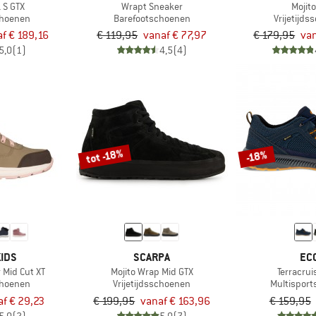
 S GTX
Wrapt Sneaker
Mojit
choenen
Barefootschoenen
Vrijetijd
f € 189,16
€ 119,95
vanaf € 77,97
€ 179,95
van
5,0
(1)
4,5
(4)
tot -18%
-18%
IDS
SCARPA
EC
 Mid Cut XT
Mojito Wrap Mid GTX
Terracrui
choenen
Vrijetijdsschoenen
Multispor
f € 29,23
€ 199,95
vanaf € 163,96
€ 159,95