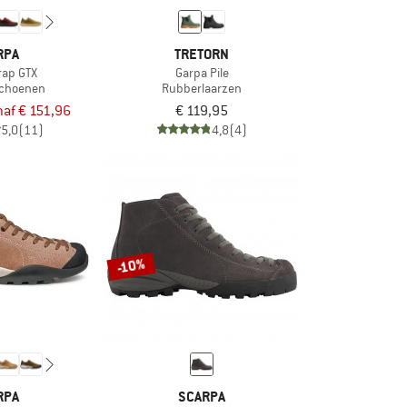
RPA
TRETORN
rap GTX
Garpa Pile
sschoenen
Rubberlaarzen
af € 151,96
€ 119,95
5,0
(11)
4,8
(4)
-10%
RPA
SCARPA