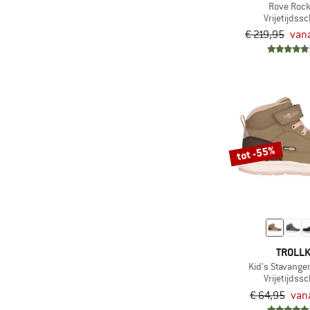
(12)
Viking
Rove Rock
Vrijetijdss
€ 219,95
vana
tot -55%
TROLLK
Kid's Stavanger
Vrijetijdss
€ 64,95
vana