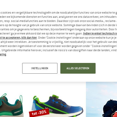
n cookies en vergelijkbare technologieën om de noodzakelijke functies van onze website te 
eden we bijkomende diensten en functies aan, analyseren we ons dataverkeer, om inhouden 
n, resp. social-mediafuncties aan te bieden. Daardoor zijn ook onze social-media-, reclame-
ers op de hoogte van je gebruik van onze website. Sommige daarvan bevinden zich in derde 
ranties om je gegevens te beschermen, bijvoorbeeld tegen toegang door autoriteiten. Door h
lecteren’ ga je ermee akkoord dat we op deze manier te werk gaan.
Indien je enkel technisch 
 te accepteren, klik dan hier
. Onder ‘Cookie-instellingen’ onderaan op onze website kun je 
altijd weer intrekken. Je toestemming is vrijwillig, niet noodzakelijk voor het gebruik van d
oment worden ingetrokken of voor de eerste keer worden gegeven onder "Cookie-instellingen
 Uitgebreide informatie hierover, inclusief de risico's van doorgiften naar derde landen, vind 
IDS
AFFENZAHN
VA
aring
.
jord Hiker
Kid's Knit Happy
Kid's Sky M
choenen
Vrijetijdsschoenen
Multispor
56,95
€ 89,95
vanaf €
INSTELLINGEN
ALLES SELECTEREN
5,0
(2)
4,5
(8)
tot -30%