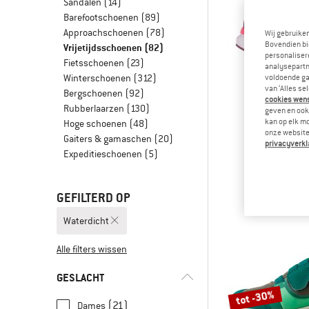
Sandalen
(14)
Barefootschoenen
(89)
Approachschoenen
(78)
Wij gebruike
Bovendien bi
Vrijetijdsschoenen
(82)
personalisere
Fietsschoenen
(23)
analysepartn
Winterschoenen
(312)
voldoende ga
van ‘Alles se
Bergschoenen
(92)
cookies wenst
Rubberlaarzen
(130)
geven en ook 
kan op elk m
Hoge schoenen
(48)
onze website.
TROLLK
Gaiters & gamaschen
(20)
privacyverkl
Kid's Flekkef
Expeditieschoenen
(5)
Vrijetijdss
vanaf € 
GEFILTERD OP
Waterdicht
Alle filters wissen
GESLACHT
tot -30%
(21)
Dames