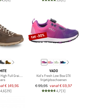
4,9
(8)
5,0
(2)
tot -30%
MITE
VADO
High Full Grain Leather Evo GTX
Kid's Fresh Low Boa GTX
kers
Vrijetijdsschoenen
af € 149,96
€ 99,95
vanaf € 69,97
4,6
(29)
4,7
(3)