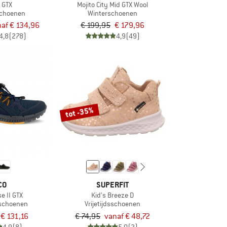
o GTX
Mojito City Mid GTX Wool
sschoenen
Winterschoenen
af € 134,96
€ 199,95
€ 179,96
4,8
(278)
4,9
(49)
tot -35%
CO
SUPERFIT
se II GTX
Kid's Breeze D
tschoenen
Vrijetijdsschoenen
€ 131,16
€ 74,95
vanaf € 48,72