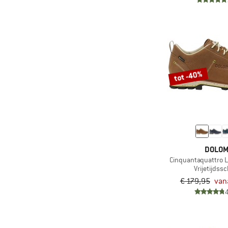
tot -40%
DOLOM
Cinquantaquattro L
Vrijetijdss
€ 179,95
van