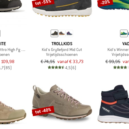
tot -55%
-20%
ITE
TROLLKIDS
VA
tro High Fg GTX
Kid's Gryllefjord Mid Cut
Kid's Winner
oenen
Vrijetijdsschoenen
Vrijetijd
 109,98
€ 74,95
vanaf € 33,73
€ 99,95
van
4,7
(85)
4,5
(6)
tot -40%