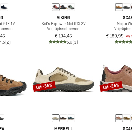
NG
VIKING
SCA
id GTX 1V
Kid's Expower Mid GTX 2V
Mojito W
choenen
Vrijetijdsschoenen
Vrijetijd
,45
€ 104,45
€ 189,95
van
4,5
(2)
5,0
(1)
tot -35%
tot -25%
PA
MERRELL
SCA