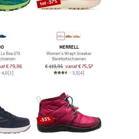
tot -37%
DO
MERRELL
 Lo Boa GTX
Women's Wrapt Sneaker
sschoenen
Barefootschoenen
af € 79,96
€ 119,95
vanaf € 75,57
4,0
(1)
3,5
(4)
-55%