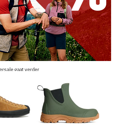
rsale gaat verder
AR LIEFST -50%
NAAR DE SALE