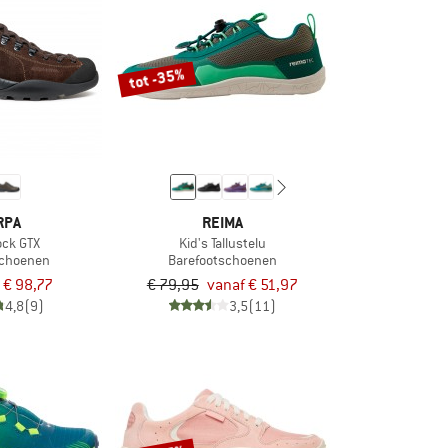
tot -35%
RPA
REIMA
ock GTX
Kid's Tallustelu
sschoenen
Barefootschoenen
€ 98,77
€ 79,95
vanaf € 51,97
4,8
(9)
3,5
(11)