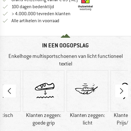
Vind de betalingsinformatie hier! Opent
100 dagen bedenktijd
> 4.000.000 tevreden klanten
Alle artikelen in voorraad
IN EEN OOGOPSLAG
Enkelhoge multisportschoenen van licht functioneel
textiel
etisch
Klanten zeggen:
Klanten zeggen:
Klanten
goede grip
licht
Prijs/k