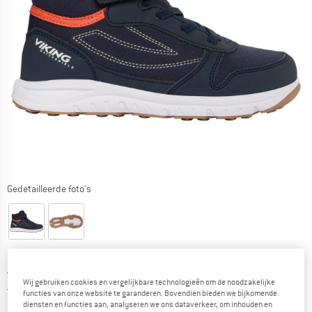
Gedetailleerde foto's
Prijs:
vanaf
€
75,95
incl. BTW
Wij gebruiken cookies en vergelijkbare technologieën om de noodzakelijke
Nederland. Informatie over de verzend
Gratis verzending
(NL)
functies van onze website te garanderen. Bovendien bieden we bijkomende
diensten en functies aan, analyseren we ons dataverkeer, om inhouden en