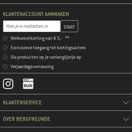
KLANTENACCOUNT AANMAKEN
Vul je e-mailadres hier in en maak in de volgende stap je klanten
E-mailadres
Welkomstkorting van € 5,- **
Exclusieve toegang tot kortingsacties
Sla producten op je verlanglijstje op
Verjaardagsverrassing
KLANTENSERVICE
OVER BERGFREUNDE