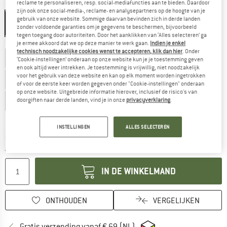
reclame te personaliseren, resp. social-mediafuncties aan te bieden. Daardoor
Kleur:
Navy / Orange
zijn ook onze social-media-, reclame- en analysepartners op de hoogte van je
gebruik van onze website. Sommige daarvan bevinden zich in derde landen
zonder voldoende garanties om je gegevens te beschermen, bijvoorbeeld
tegen toegang door autoriteiten. Door het aanklikken van ‘Alles selecteren’ ga
Kies een maat:
je ermee akkoord dat we op deze manier te werk gaan.
Indien je enkel
technisch noodzakelijke cookies wenst te accepteren, klik dan hier
. Onder
EU
22
EU
23
EU
24
EU
25
EU
26
‘Cookie-instellingen’ onderaan op onze website kun je je toestemming geven
en ook altijd weer intrekken. Je toestemming is vrijwillig, niet noodzakelijk
voor het gebruik van deze website en kan op elk moment worden ingetrokken
EU
27
EU
28
EU
29
EU
30
EU
31
EU
32
EU
33
of voor de eerste keer worden gegeven onder "Cookie-instellingen" onderaan
op onze website. Uitgebreide informatie hierover, inclusief de risico's van
EU
34
EU
35
doorgiften naar derde landen, vind je in onze
privacyverklaring
.
Maattabel
INSTELLINGEN
ALLES SELECTEREN
De link wordt geopend in een infovak en bevat le
Levertijd: 3-5 werkdagen
Aantal:
IN DE WINKELMAND
ONTHOUDEN
VERGELIJKEN
Vind hier de verzendinform
Gratis verzending vanaf € 69 (NL)