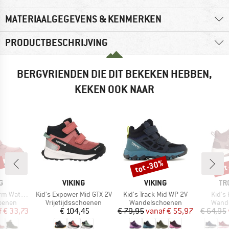
MATERIAALGEGEVENS & KENMERKEN
PRODUCTBESCHRIJVING
BERGVRIENDEN DIE DIT BEKEKEN HEBBEN,
KEKEN OOK NAAR
%
tot -30%
tot
Korting
Kort
MERK
MERK
ME
G
VIKING
VIKING
TR
Artikel
Artikel
Artike
erproof 2V
Kid's Expower Mid GTX 2V
Kid's Track Mid WP 2V
Kid's 
oep
Productgroep
Productgroep
Produ
oenen
Vrijetijdsschoenen
Wandelschoenen
Wand
ijs
rlaagde prijs
Prijs
Prijs
Verlaagde prijs
f
€ 33,73
€ 104,45
€ 79,95
vanaf
€ 55,97
€ 64,95