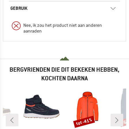
GEBRUIK
Nee, ik zou het product niet aan anderen
aanraden
BERGVRIENDEN DIE DIT BEKEKEN HEBBEN,
KOCHTEN DAARNA
%
tot -41%
-6
Korting
Kort