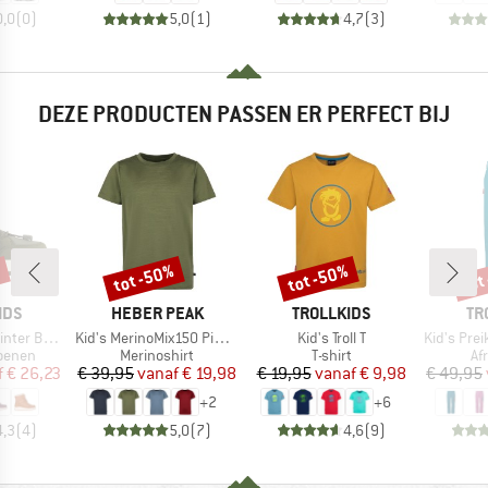
0,0
(
0
)
5,0
(
1
)
4,7
(
3
)
DEZE PRODUCTEN PASSEN ER PERFECT BIJ
%
tot -50%
tot -50%
tot
Korting
Korting
Kort
MERK
MERK
ME
IDS
HEBER PEAK
TROLLKIDS
TR
Artikel
Artikel
Artikel
 Boots XT
Kid's MerinoMix150 PineconeHe. II T-Shirt
Kid's Troll T
Kid's Preikestole
oep
Productgroep
Productgroep
Pr
oenen
Merinoshirt
T-shirt
Af
ijs
rlaagde prijs
Prijs
Verlaagde prijs
Prijs
Verlaagde prijs
f
€ 26,23
€ 39,95
vanaf
€ 19,98
€ 19,95
vanaf
€ 9,98
€ 49,95
+
2
+
6
4,3
(
4
)
5,0
(
7
)
4,6
(
9
)