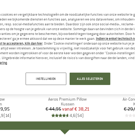
n cookies en vergelijkbare technologieën om de noodzakelijke functies van onze website te 
eden we bijkomende diensten en functies aan, analyseren we ons dataverkeer, om inhouden 
n, resp. social-mediafuncties aan te bieden. Daardoor zijn ook onze social-media-, reclame-
ers op de hoogte van je gebruik van onze website. Sommige daarvan bevinden zich in derde 
ranties om je gegevens te beschermen, bijvoorbeeld tegen toegang door autoriteiten. Door h
lecteren’ ga je ermee akkoord dat we op deze manier te werk gaan.
Indien je enkel technisch 
 te accepteren, klik dan hier
. Onder ‘Cookie-instellingen’ onderaan op onze website kun je 
altijd weer intrekken. Je toestemming is vrijwillig, niet noodzakelijk voor het gebruik van d
oment worden ingetrokken of voor de eerste keer worden gegeven onder "Cookie-instellingen
 Uitgebreide informatie hierover, inclusief de risico's van doorgiften naar derde landen, vind 
aring
.
-15%
-15%
Korting
Korting
INSTELLINGEN
ALLES SELECTEREN
D
MERK
SEA TO SUMMIT
M
C
low
Artikel
Aeros Premium Pillow
Artikel
Air-Cor
ctgroep
n
Productgroep
Kussen
59,95
ijs
€ 44,95
vanaf
Prijs
Verlaagde prijs
€ 38,21
€ 29,
,9
(
14
)
4,6
(
54
)