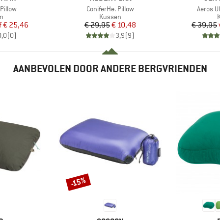
Artikel
Artikel
Pillow
ConiferHe. Pillow
Aeros Ul
ctgroep
Productgroep
P
n
Kussen
ijs
rlaagde prijs
Prijs
Verlaagde prijs
f
€ 25,46
€ 29,95
€ 10,48
€ 39,95
0,0
(
0
)
3,9
(
9
)
AANBEVOLEN DOOR ANDERE BERGVRIENDEN
-15%
Korting