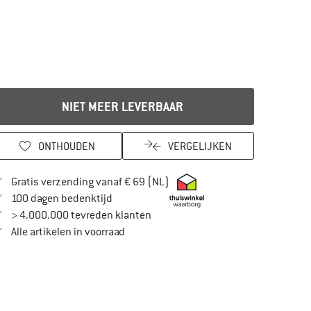
NIET MEER LEVERBAAR
ONTHOUDEN
VERGELIJKEN
Vind hier de verzendinformatie
Gratis verzending vanaf € 69 (NL)
Vind de betalingsinformatie hier! Opent in
100 dagen bedenktijd
> 4.000.000 tevreden klanten
Alle artikelen in voorraad