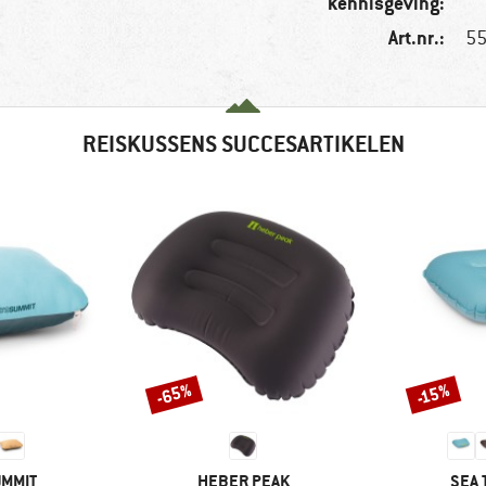
kennisgeving:
Art.nr.:
55
REISKUSSENS SUCCESARTIKELEN
-65%
-15%
Korting
Korting
MERK
MER
UMMIT
HEBER PEAK
SEA 