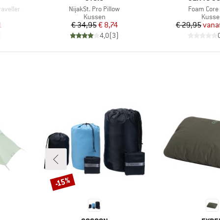
Artikel
Artikel
raveller
NijakSt. Pro Pillow
Foam Core 
ep
Productgroep
Produ
Kussen
Kusse
de prijs
Prijs
Verlaagde prijs
Pr
Ve
1
€ 34,95
€ 8,74
€ 29,95
vana
)
4,0
(
3
)
-15%
Korting