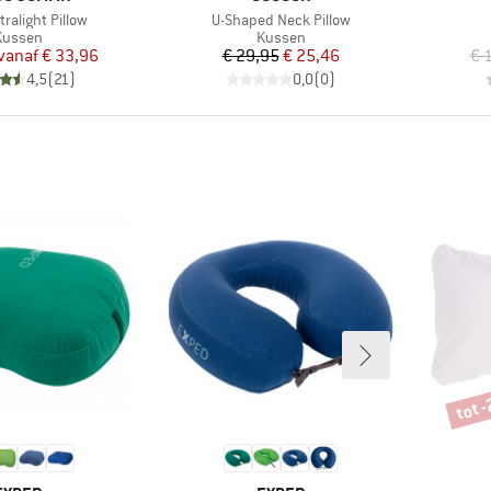
Artikel
tralight Pillow
U-Shaped Neck Pillow
roductgroep
Productgroep
Kussen
Kussen
Prijs
Verlaagde prijs
Prijs
Verlaagde prijs
vanaf
€ 33,96
€ 29,95
€ 25,46
€ 
4,5
(
21
)
0,0
(
0
)
tot 
Korti