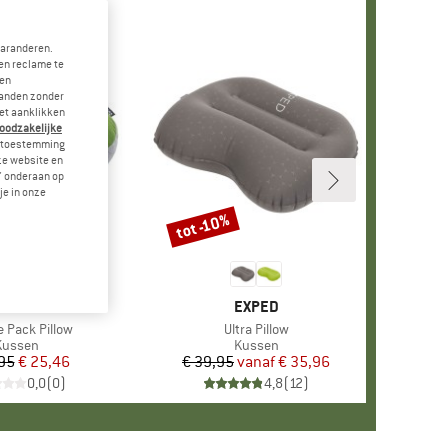
garanderen.
en reclame te
 en
landen zonder
et aanklikken
noodzakelijke
je toestemming
eze website en
" onderaan op
je in onze
tot -10%
Korting
ERK
OCOON
MERK
EXPED
e Pack Pillow
Artikel
Ultra Pillow
Productgroep
Kussen
Productgroep
Kussen
95
Prijs
Verlaagde prijs
€ 25,46
€ 39,95
vanaf
Prijs
Verlaagde prijs
€ 35,96
0,0
(
0
)
4,8
(
12
)