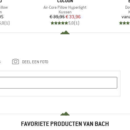
MERK
D
COCOON
Artikel
Art
illow
Air-Core Pillow Hyperlight
Do
ctgroep
Productgroep
P
n
Kussen
ijs
Prijs
Verlaagde prijs
95
€ 39,95
€ 33,96
van
5,0
(
1
)
5,0
(
1
)
G
DEEL EEN FOTO
FAVORIETE PRODUCTEN VAN BACH