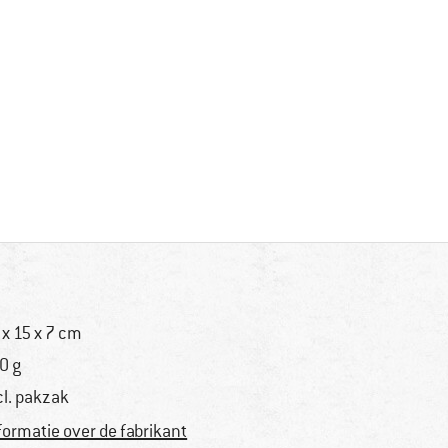
 x 15 x 7 cm
0 g
cl. pakzak
formatie over de fabrikant