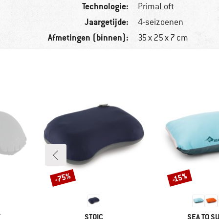
Technologie:
PrimaLoft
Jaargetijde:
4-seizoenen
Afmetingen (binnen):
35 x 25 x 7 cm
-75%
-15%
Korting
Korting
MERK
MERK
T
STOIC
SEA TO S