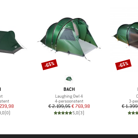
-65%
-65%
Korting
Korting
K
MERK
H
BACH
Artikel
A
nt
Laughing Owl 4
O
oep
Productgroep
Prod
stent
4-persoonstent
3-pe
ijs
rlaagde prijs
Prijs
Verlaagde prijs
 239,98
€ 2.199,95
€ 769,98
€ 1.399
0,0
(
0
)
5,0
(
3
)