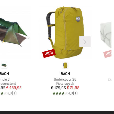
-60%
-60
Korting
Korti
MERK
MERK
BACH
BACH
rtikel
Artikel
Arti
riole 3
Undercover 26
Duff
uctgroep
Productgroep
rsoonstent
Fietsrugzak
Prijs
Verlaagde prijs
Prijs
Verlaagde prijs
,95
€ 489,98
€ 179,95
€ 71,98
€
4,0
(
1
)
4,0
(
1
)