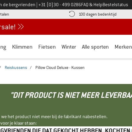
Bel ons op
an de bergvrienden
|
+31 (0)30 - 499 0286
FAQ & Help
Bestelstatus
vind de betalingsinformatie hier! Opent in een infovak
Vind de b
etalen
100 dagen bedenktijd
ing
Klimmen
Fietsen
Winter
Alle sporten
Merken
/
Reiskussens
/
Pillow Cloud Deluxe - Kussen
"DIT PRODUCT IS NIET MEER LEVERBA
 we het product niet meer bij de fabrikant nabestellen.
oor je klaar staan:
GVRIENDEN DIE DAT GEKOCHT HEBBEN, KOCHTEN