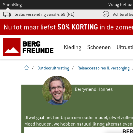
Naar
Shop
Blog
Vraag het a
Gratis verzending vanaf € 69 (NL)
Achteraf b
Nu tot maar liefst -50% in de zomersale!
Kleding
Schoenen
Uitrust
Startpagina
/
Outdooruitrusting
/
Reisaccessoires & verzorging
Bergvriend Hannes
Ofwel gaat het hierbij om een ouder model, ofwel zullen
Moed houden, we hebben natuurlijk nog alternatieven v
BER