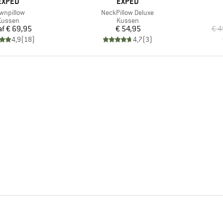
MERK
MERK
EXPED
EXPED
ikel
Artikel
wnpillow
NeckPillow Deluxe
roductgroep
Productgroep
Kussen
Kussen
Prijs
Prijs
af
€ 69,95
€ 54,95
€ 4
4,9
(
18
)
4,7
(
3
)