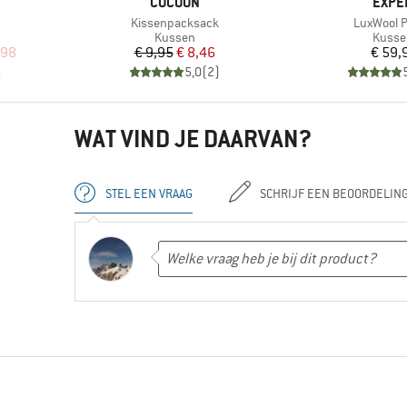
MERK
MERK
COCOON
EXPE
Artikel
Artikel
Kissenpacksack
LuxWool P
Productgroep
Produ
Kussen
Kusse
de prijs
Prijs
Verlaagde prijs
Pr
,98
€ 9,95
€ 8,46
€ 59,
)
5,0
(
2
)
WAT VIND JE DAARVAN?
STEL EEN VRAAG
SCHRIJF EEN BEOORDELIN