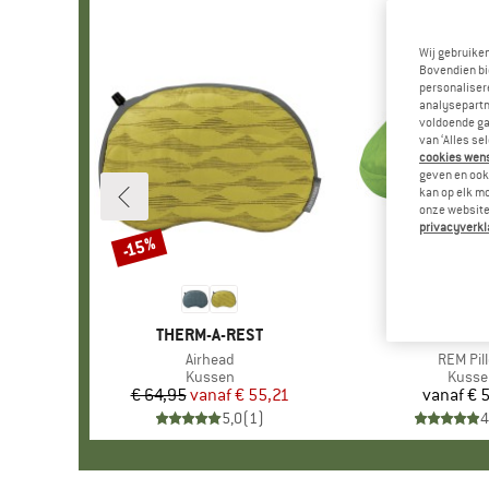
Wij gebruike
Bovendien bi
personalisere
analysepartn
voldoende ga
van ‘Alles se
cookies wenst
geven en ook 
kan op elk m
onze website.
privacyverkl
-15%
Korting
MERK
THERM-A-REST
MERK
EXPE
Artikel
Airhead
Artikel
REM Pil
Productgroep
Kussen
Produ
Kusse
€ 64,95
vanaf
Prijs
Verlaagde prijs
€ 55,21
vanaf
€ 
Pr
5,0
(
1
)
4