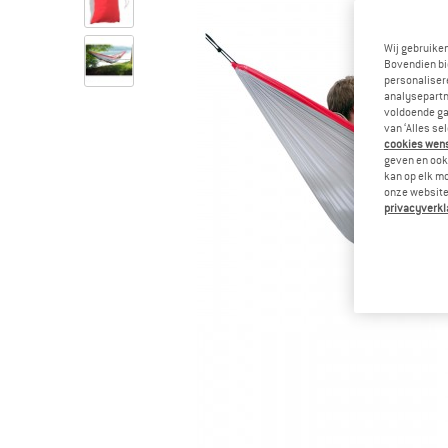
Wij gebruike
Bovendien bi
personalisere
analysepartn
voldoende ga
van ‘Alles se
cookies wenst
geven en ook 
kan op elk m
onze website.
privacyverkl