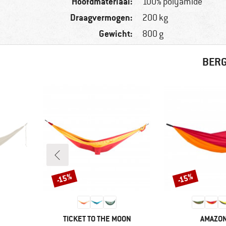
Hoofdmateriaal:
100% polyamide
Draagvermogen:
200 kg
Gewicht:
800 g
BERG
-15%
-15%
Korting
Korting
MERK
MERK
TICKET TO THE MOON
AMAZO