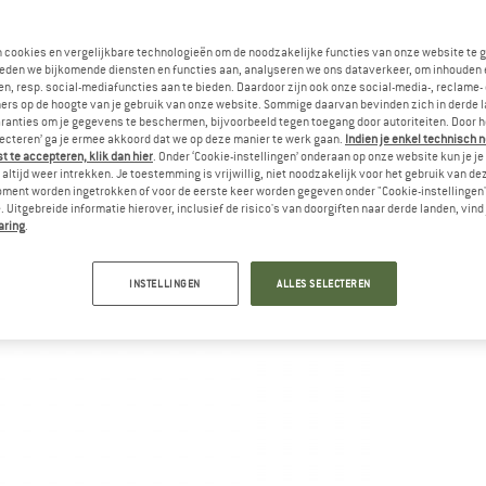
Le
n cookies en vergelijkbare technologieën om de noodzakelijke functies van onze website te 
eden we bijkomende diensten en functies aan, analyseren we ons dataverkeer, om inhouden 
Aa
n, resp. social-mediafuncties aan te bieden. Daardoor zijn ook onze social-media-, reclame-
ers op de hoogte van je gebruik van onze website. Sommige daarvan bevinden zich in derde 
ranties om je gegevens te beschermen, bijvoorbeeld tegen toegang door autoriteiten. Door h
lecteren’ ga je ermee akkoord dat we op deze manier te werk gaan.
Indien je enkel technisch 
 te accepteren, klik dan hier
. Onder ‘Cookie-instellingen’ onderaan op onze website kun je 
altijd weer intrekken. Je toestemming is vrijwillig, niet noodzakelijk voor het gebruik van d
oment worden ingetrokken of voor de eerste keer worden gegeven onder "Cookie-instellingen
 Uitgebreide informatie hierover, inclusief de risico's van doorgiften naar derde landen, vind 
aring
.
INSTELLINGEN
ALLES SELECTEREN