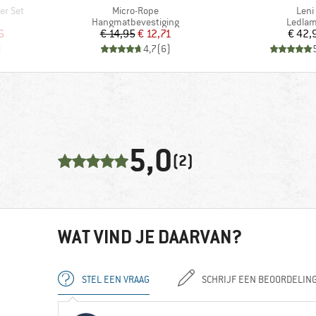
Artikel
Artik
er Set
Micro-Rope
Leni
oep
Productgroep
Produc
Hangmatbevestiging
Ledla
de prijs
Prijs
Verlaagde prijs
Pr
6
€ 14,95
€ 12,71
€ 42,
)
4,7
(
6
)
5,0
(2)
WAT VIND JE DAARVAN?
STEL EEN VRAAG
SCHRIJF EEN BEOORDELIN