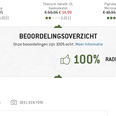
el
Artikel
Artikel
Titanium VenaSt. UL
Pignolia
tgroep
Productgroep
Produc
mp
Gaskookstel
Microv
ijs
Prijs
Verlaagde prijs
95
€ 59,95
€ 14,99
€ 10,95
5,0
(
2
)
2,0
(
1
)
BEOORDELINGSOVERZICHT
Onze beoordelingen zijn 100% echt.
Meer informatie
100%
RAD
G
DEEL EEN FOTO