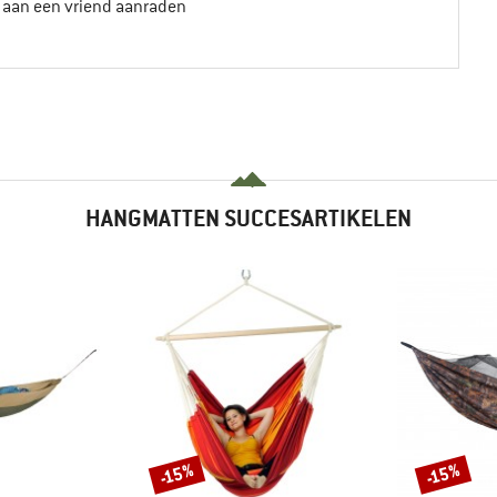
t aan een vriend aanraden
HANGMATTEN SUCCESARTIKELEN
-15%
-15%
Korting
Korting