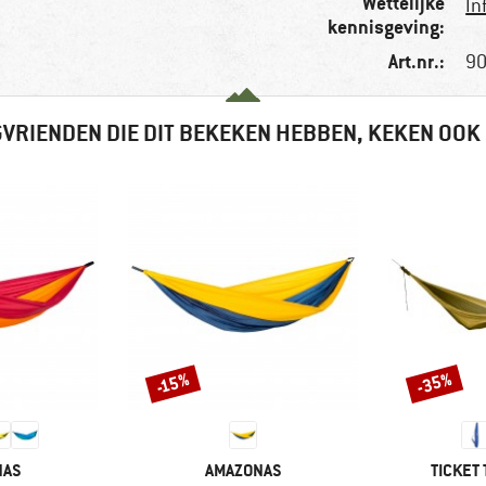
Wettelijke
In
kennisgeving:
Art.nr.:
90
VRIENDEN DIE DIT BEKEKEN HEBBEN, KEKEN OOK
-35%
-15%
Korting
Korting
MERK
MERK
NAS
AMAZONAS
TICKET