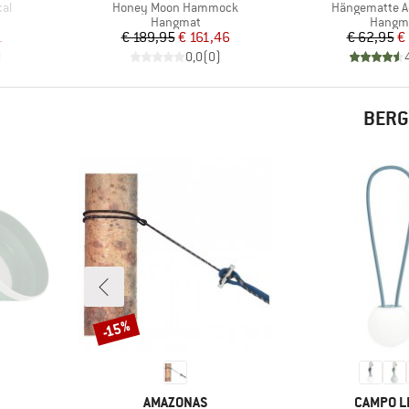
Artikel
Artikel
al
Honey Moon Hammock
Hängematte A
p
Productgroep
Produc
Hangmat
Hangm
de prijs
Prijs
Verlaagde prijs
Pr
Ve
1
€ 189,95
€ 161,46
€ 62,95
€
)
0,0
(
0
)
BERG
-15%
Korting
MERK
MERK
AMAZONAS
CAMPO L