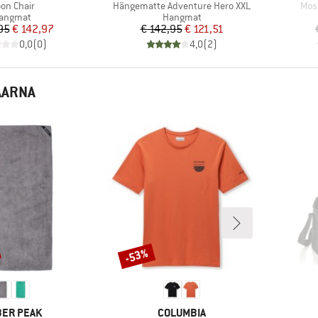
ikel
Artikel
Arti
on Chair
Hängematte Adventure Hero XXL
Mosk
roductgroep
Productgroep
angmat
Hangmat
Prijs
Verlaagde prijs
Prijs
Verlaagde prijs
95
€ 142,97
€ 142,95
€ 121,51
0,0
(
0
)
4,0
(
2
)
AARNA
-53%
Korting
RK
MERK
ER PEAK
COLUMBIA