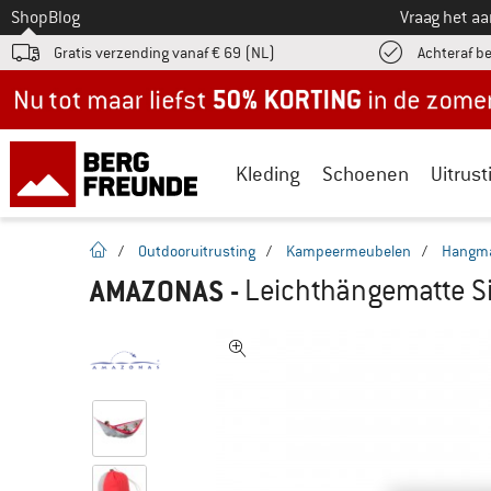
Naar
Shop
Blog
Vraag het a
Gratis verzending vanaf € 69 (NL)
Achteraf b
Nu tot maar liefst -50% in de zomersale!
Kleding
Schoenen
Uitrust
Startpagina
/
Outdooruitrusting
/
Kampeermeubelen
/
Hangma
AMAZONAS
-
Leichthängematte Si