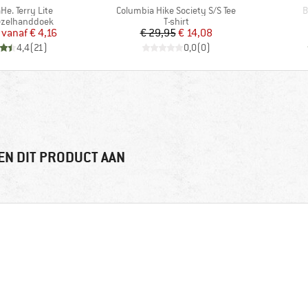
Artikel
A
He. Terry Lite
Columbia Hike Society S/S Tee
B
tgroep
Productgroep
ezelhanddoek
T-shirt
Prijs
Verlaagde prijs
Prijs
Verlaagde prijs
vanaf
€ 4,16
€ 29,95
€ 14,08
4,4
(
21
)
0,0
(
0
)
EN DIT PRODUCT AAN