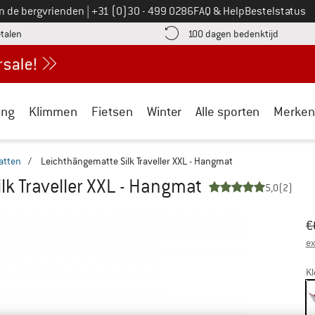
Bel ons op
an de bergvrienden
|
+31 (0)30 - 499 0286
FAQ & Help
Bestelstatus
vind de betalingsinformatie hier! Opent in een infovak
Vind de b
etalen
100 dagen bedenktijd
ing
Klimmen
Fietsen
Winter
Alle sporten
Merken
tten
/
Leichthängematte Silk Traveller XXL - Hangmat
lk Traveller XXL - Hangmat
5,0
(2)
Oo
Pr
€
ex
Kl