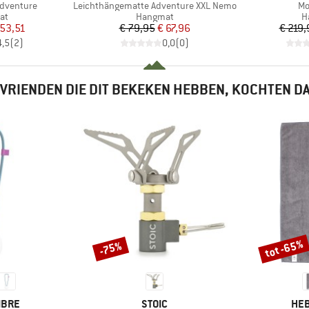
Artikel
Art
dventure
Leichthängematte Adventure XXL Nemo
Mo
tgroep
Productgroep
P
at
Hangmat
H
ijs
rlaagde prijs
Prijs
Verlaagde prijs
 53,51
€ 79,95
€ 67,96
€ 219,
4,5
(
2
)
0,0
(
0
)
VRIENDEN DIE DIT BEKEKEN HEBBEN, KOCHTEN D
tot -65%
-75%
Korting
Korting
MERK
ME
IBRE
STOIC
HEB