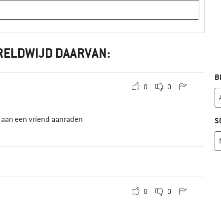
RELDWIJD DAARVAN:
B
0
0
t aan een vriend aanraden
S
0
0