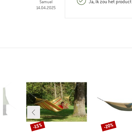
Ja, ik zou het produc
Samuel
14.04.2025
-20%
-15%
Korting
Korting