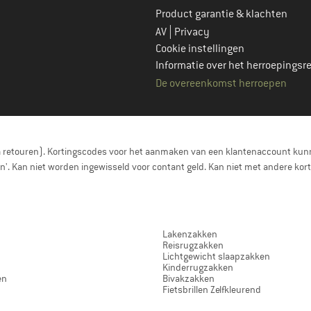
Product garantie & klachten
|
AV
Privacy
Cookie instellingen
Informatie over het herroepingsr
De overeenkomst herroepen
a retouren). Kortingscodes voor het aanmaken van een klantenaccount kunn
nen'. Kan niet worden ingewisseld voor contant geld. Kan niet met andere 
Lakenzakken
Reisrugzakken
Lichtgewicht slaapzakken
Kinderrugzakken
en
Bivakzakken
Fietsbrillen Zelfkleurend