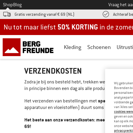
Naar
Shop
Blog
Vraag het a
Gratis verzending vanaf € 69 (NL)
Achteraf b
Nu tot maar liefst -50% in de zomersale!
Kleding
Schoenen
Uitrust
VERZENDKOSTEN
Zodra je bij ons besteld hebt, trekken we een sprintje
Wij gebruike
in principe binnen een dag als alle producten op voor
Bovendien bi
personalisere
analysepartn
speciale artikele
Het verzenden van bestellingen met
voldoende ga
apparatuur en vloeistoffen) duurt soms iets langer, 
van ‘Alles se
cookies wenst
geven en ook 
Het beste aan onze verzendkosten: meestal hoef je die
kan op elk m
69!
onze website.
privacyverkl