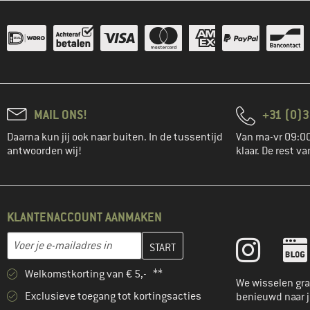
MAIL ONS!
+31 (0)3
Daarna kun jij ook naar buiten. In de tussentijd
Van ma-vr 09:00
antwoorden wij!
klaar. De rest va
KLANTENACCOUNT AANMAKEN
Vul je e-mailadres hier in en maak in de volgende stap je klanten
E-mailadres
Welkomstkorting van € 5,- **
We wisselen gra
Exclusieve toegang tot kortingsacties
benieuwd naar 