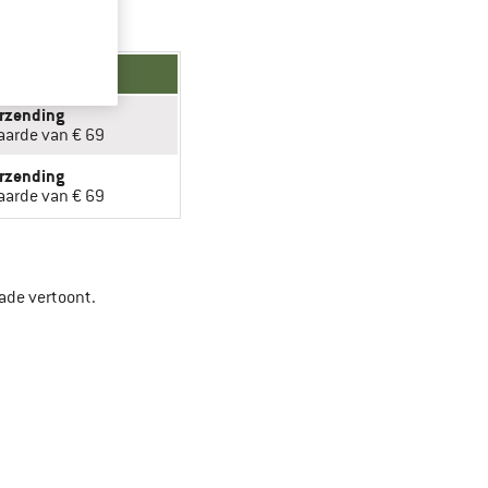
erzending
aarde van € 69
erzending
aarde van € 69
chade vertoont.