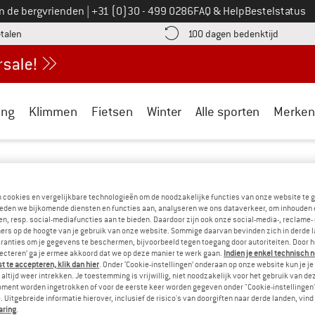
Bel ons op
an de bergvrienden
|
+31 (0)30 - 499 0286
FAQ & Help
Bestelstatus
vind de betalingsinformatie hier! Opent in een infovak
Vind de b
etalen
100 dagen bedenktijd
ing
Klimmen
Fietsen
Winter
Alle sporten
Merken
 om jouw pakket zo snel mogelijk op te sturen. Ons logistieke team 
n cookies en vergelijkbare technologieën om de noodzakelijke functies van onze website te 
3-5 werkdagen
raad zijn. Het duurt daarom gemiddeld
tot het pakket
eden we bijkomende diensten en functies aan, analyseren we ons dataverkeer, om inhouden 
n, resp. social-mediafuncties aan te bieden. Daardoor zijn ook onze social-media-, reclame-
ers op de hoogte van je gebruik van onze website. Sommige daarvan bevinden zich in derde 
n
(zoals tenten, tourrugzakken, crashpads, wandelstokken, slaapz
ranties om je gegevens te beschermen, bijvoorbeeld tegen toegang door autoriteiten. Door h
omdat deze artikelen apart worden bewaard in ons magazijn en han
lecteren’ ga je ermee akkoord dat we op deze manier te werk gaan.
Indien je enkel technisch 
 te accepteren, klik dan hier
. Onder ‘Cookie-instellingen’ onderaan op onze website kun je 
altijd weer intrekken. Je toestemming is vrijwillig, niet noodzakelijk voor het gebruik van d
 niet te betalen! Want naar Nederland verzenden wij al gratis van
oment worden ingetrokken of voor de eerste keer worden gegeven onder "Cookie-instellingen
 Uitgebreide informatie hierover, inclusief de risico's van doorgiften naar derde landen, vind 
aring
.