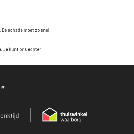
. De schade moet zo snel
e. Je kunt ons echter
"
enktijd