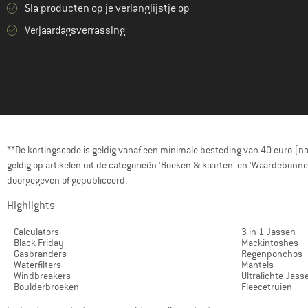
Sla producten op je verlanglijstje op
Verjaardagsverrassing
**De kortingscode is geldig vanaf een minimale besteding van 40 euro (n
geldig op artikelen uit de categorieën 'Boeken & kaarten' en 'Waardebon
doorgegeven of gepubliceerd.
Highlights
Calculators
3 in 1 Jassen
Black Friday
Mackintoshes
Gasbranders
Regenponchos
Waterfilters
Mantels
Windbreakers
Ultralichte Jass
Boulderbroeken
Fleecetruien