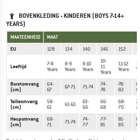
BOVENKLEDING - KINDEREN (BOYS 7-14+
YEARS)
MAATEENHEID
MAAT
EU
128
134
140
146
152
1
10-
7-8
8-9
9-10
11-12
1
Leeftijd
11
Years
Years
Years
Years
Y
Years
Borstomvang
64-
74-
78-
8
67-71
71-74
(cm)
67
78
82
8
Tailleomvang
58-
63-
66-
68-
7
61-63
(cm)
61
66
68
70
7
Heupomvang
68-
74-
77-
81-
8
71-74
(cm)
71
77
81
85
8