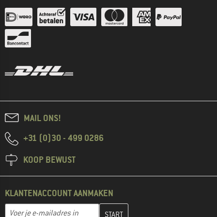
MAIL ONS!
+31 (0)30 - 499 0286
KOOP BEWUST
KLANTENACCOUNT AANMAKEN
Vul je e-mailadres hier in en maak in de volgende stap je klanten
E-mailadres