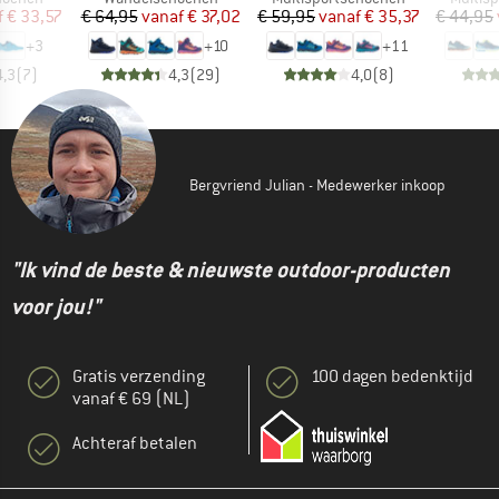
ijs
rlaagde prijs
Prijs
Verlaagde prijs
Prijs
Verlaagde prijs
f
€ 33,57
€ 64,95
vanaf
€ 37,02
€ 59,95
vanaf
€ 35,37
€ 44,95
+
3
+
10
+
11
4,3
(
7
)
4,3
(
29
)
4,0
(
8
)
Bergvriend Julian - Medewerker inkoop
"Ik vind de beste & nieuwste outdoor-producten
voor jou!"
Gratis verzending
100 dagen bedenktijd
vanaf € 69 (NL)
Achteraf betalen