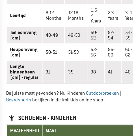
1,5-
8-12
12-18
2-3
3-4
Leeftijd
2
Months
Months
Years
Years
Years
Tailleomvang
50-
52-
54-
48-49
49-50
(cm)
52
54
55
Heupomvang
53-
56-
60-
50-51
51-53
(cm)
56
60
62
Lengte
binnenbeen
31
35
38
41
46
(cm) - regular
De juiste maat gevonden? Nu Kinderen
Outdoorbroeken
|
Boardshorts
bekijken in de Trollkids online shop!
SCHOENEN - KINDEREN
MAATEENHEID
MAAT