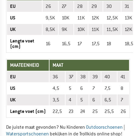
EU
26
27
28
29
30
31
US
9,5K
10K
11K
12K
12,5K
13K
UK
8,5K
9K
10K
11K
11,5K
12K
Lengte voet
16
16,5
17
17,5
18
18,5
(cm)
MAATEENHEID
MAAT
EU
36
37
38
39
40
41
US
4,5
5
6
7
7,5
8
UK
3,5
4
5
6
6,5
7
Lengte voet (cm)
22,5
23
24
25
25,5
26
De juiste maat gevonden? Nu Kinderen
Outdoorschoenen
|
Watersportschoenen
bekijken in de Trollkids online shop!