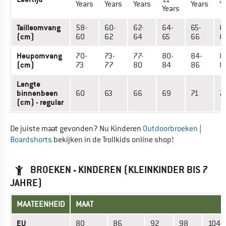
Years
Years
Years
Years
Y
Years
Tailleomvang
58-
60-
62-
64-
65-
6
(cm)
60
62
64
65
66
6
Heupomvang
70-
73-
77-
80-
84-
8
(cm)
73
77
80
84
86
8
Lengte
binnenbeen
60
63
66
69
71
7
(cm) - regular
De juiste maat gevonden? Nu Kinderen
Outdoorbroeken
|
Boardshorts
bekijken in de Trollkids online shop!
BROEKEN - KINDEREN (KLEINKINDER BIS 7
JAHRE)
MAATEENHEID
MAAT
EU
80
86
92
98
104