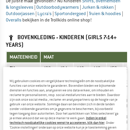
De juiste maat gevonden? Nu Kinderen
Shirts, overhemden
& longsleeves
|
Outdoorbodywarmers
|
Jurken & rokken
|
Outdoorjassen
|
Lycra's
|
Sportondergoed
|
Truien & hoodies
|
Overalls
bekijken in de Trollkids online shop!
BOVENKLEDING - KINDEREN (GIRLS 7-14+
YEARS)
MAATEENHEID
MAAT
EU
128
134
140
146
152
1
10-
Wij gebruiken cookies en vergelijkbare technologieën om de noodzakelijke
7-8
8-9
9-10
11-12
1
Leeftijd
11
functies van onze website te garanderen. Bovendien bieden we bijkomende
Years
Years
Years
Years
Y
Years
diensten en functies aan, analyseren we ons dataverkeer, om inhouden en
reclame te personaliseren, resp. social-mediafuncties aan te bieden. Daardoor
zijn ook onze social-media-, reclame- en analysepartners op de hoogte van je
Borstomvang
65-
68-
70-
73-
77-
8
gebruik van onze website. Sommige daarvan bevinden zich in derde landen
(cm)
68
70
73
77
80
8
zonder voldoende garanties om je gegevens te beschermen, bijvoorbeeld
tegen toegang door autoriteiten. Door het aanklikken van ‘Alles selecteren’ ga
Tailleomvang
58-
60-
62-
64-
65-
6
je ermee akkoord dat we op deze manier te werk gaan.
Indien je enkel
(cm)
60
62
64
65
66
6
technisch noodzakelijke cookies wenst te accepteren, klik dan hier
. Onder
‘Cookie-instellingen’ onderaan op onze website kun je je toestemming geven