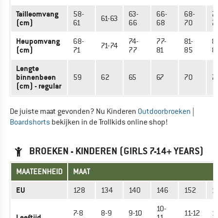
Tailleomvang
58-
63-
66-
68-
7
61-63
(cm)
61
66
68
70
7
Heupomvang
68-
74-
77-
81-
8
71-74
(cm)
71
77
81
85
8
Lengte
binnenbeen
59
62
65
67
70
7
(cm) - regular
De juiste maat gevonden? Nu Kinderen
Outdoorbroeken
|
Boardshorts
bekijken in de Trollkids online shop!
BROEKEN - KINDEREN (GIRLS 7-14+ YEARS)
MAATEENHEID
MAAT
EU
128
134
140
146
152
1
10-
7-8
8-9
9-10
11-12
1
Leeftijd
11