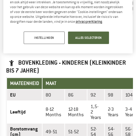
en ook altijd weer intrekken. Je toestemming is vrijwillig, niet noodzakelijk
Heupomvang
70-
73-
77-
80-
84-
8
voor het gebruik van deze website en kan op elk moment worden ingetrokken
(cm)
73
77
80
84
86
8
of voor de eerste keer worden gegeven onder "Cookie-instellingen" onderaan
op onze website. Uitgebreide informatie hierover, inclusief de risico's van
doorgiften naar derde landen, vind je in onze
privacyverklaring
.
De juiste maat gevonden? Nu Kinderen
Shirts, overhemden
& longsleeves
|
Outdoorbodywarmers
|
Jurken & rokken
|
Outdoorjassen
|
Lycra's
|
Sportondergoed
|
Truien & hoodies
|
INSTELLINGEN
ALLES SELECTEREN
Overalls
bekijken in de Trollkids online shop!
BOVENKLEDING - KINDEREN (KLEINKINDER
BIS 7 JAHRE)
MAATEENHEID
MAAT
EU
80
86
92
98
104
1,5-
8-12
12-18
2-3
3-4
Leeftijd
2
Months
Months
Years
Years
Years
Borstomvang
52-
54-
56-
49-51
51-52
(cm)
54
56
58