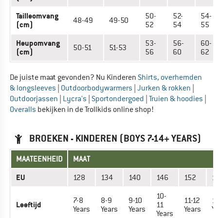
Tailleomvang
50-
52-
54-
48-49
49-50
(cm)
52
54
55
Heupomvang
53-
56-
60-
50-51
51-53
(cm)
56
60
62
De juiste maat gevonden? Nu Kinderen
Shirts, overhemden
& longsleeves
|
Outdoorbodywarmers
|
Jurken & rokken
|
Outdoorjassen
|
Lycra's
|
Sportondergoed
|
Truien & hoodies
|
Overalls
bekijken in de Trollkids online shop!
BROEKEN - KINDEREN (BOYS 7-14+ YEARS)
MAATEENHEID
MAAT
EU
128
134
140
146
152
1
10-
7-8
8-9
9-10
11-12
1
Leeftijd
11
Years
Years
Years
Years
Y
Years