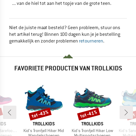
... van de hiel tot aan het topje van de grote teen.
Niet de juiste maat besteld? Geen probleem, stuur ons
het artikel terug! Binnen 100 dagen kun je je bestelling
gemakkelijk en zonder problemen
retourneren
.
FAVORIETE PRODUCTEN VAN TROLLKIDS
%
tot -43%
tot -41%
tot
Korting
Korting
Kort
MERK
MERK
ME
IDS
TROLLKIDS
TROLLKIDS
TR
Artikel
Artikel
Artikel
foot Hiker
Kid's Tronfjell Hiker Mid
Kid's Tronfjell Hiker Low
Kid's San
ep
Productgroep
Productgroep
Produc
hoenen
Wandelschoenen
Multisportschoenen
Multis