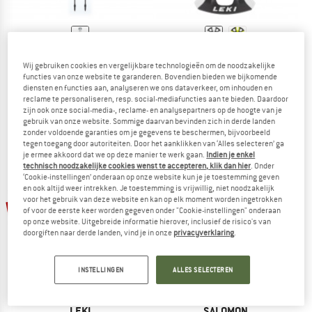
KOMPERDELL
LEKI
Wij gebruiken cookies en vergelijkbare technologieën om de noodzakelijke
Speed Trail FXP
Big Mountain Basket
functies van onze website te garanderen. Bovendien bieden we bijkomende
Toerskistokken
Trekkingstok-accessoire
diensten en functies aan, analyseren we ons dataverkeer, om inhouden en
€ 169,95
€ 110,47
€ 9,95
€ 8,06
reclame te personaliseren, resp. social-mediafuncties aan te bieden. Daardoor
zijn ook onze social-media-, reclame- en analysepartners op de hoogte van je
4,5
(2)
4,9
(34)
gebruik van onze website. Sommige daarvan bevinden zich in derde landen
zonder voldoende garanties om je gegevens te beschermen, bijvoorbeeld
tegen toegang door autoriteiten. Door het aanklikken van ‘Alles selecteren’ ga
je ermee akkoord dat we op deze manier te werk gaan.
Indien je enkel
technisch noodzakelijke cookies wenst te accepteren, klik dan hier
. Onder
‘Cookie-instellingen’ onderaan op onze website kun je je toestemming geven
en ook altijd weer intrekken. Je toestemming is vrijwillig, niet noodzakelijk
voor het gebruik van deze website en kan op elk moment worden ingetrokken
-10%
-19%
of voor de eerste keer worden gegeven onder "Cookie-instellingen" onderaan
op onze website. Uitgebreide informatie hierover, inclusief de risico's van
doorgiften naar derde landen, vind je in onze
privacyverklaring
.
INSTELLINGEN
ALLES SELECTEREN
LEKI
SALOMON