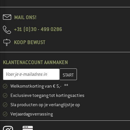
MAIL ONS!
+31 (0)30 - 499 0286
KOOP BEWUST
KLANTENACCOUNT AANMAKEN
Vul je e-mailadres hier in en maak in de volgende stap je klanten
E-mailadres
Welkomstkorting van € 5,- **
Exclusieve toegang tot kortingsacties
Sla producten op je verlanglijstje op
Verjaardagsverrassing