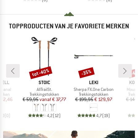
TOPPRODUCTEN VAN JE FAVORIETE MERKEN
tot -40%
-35%
-4
Korting
Korting
Kort
MERK
MERK
MER
DELL
STOIC
LEKI
KOM
Artikel
Artikel
Artikel
Titanal
AllTrailSt.
Sherpa FX.One Carbon
Mounta
oep
Productgroep
Productgroep
Prod
okken
Trekkingstokken
Trekkingstokken
Trekk
ijs
rlaagde prijs
Prijs
Verlaagde prijs
Prijs
Verlaagde prijs
 82,46
€ 59,95
vanaf
€ 37,77
€ 199,95
€ 129,97
€ 149
0,0
(
0
)
4,2
(
12
)
4,7
(
19
)