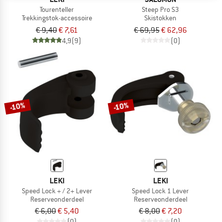
Tourenteller
Steep Pro S3
Trekkingstok-accessoire
Skistokken
€ 9,40
€ 7,61
€ 69,95
€ 62,96
4,9
(9)
(0)
-10%
-10%
LEKI
LEKI
Speed Lock + / 2+ Lever
Speed Lock 1 Lever
Reserveonderdeel
Reserveonderdeel
€ 6,00
€ 5,40
€ 8,00
€ 7,20
(0)
(0)