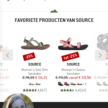
FAVORIETE PRODUCTEN VAN SOURCE
tot -25%
-25%
-2
Korting
Korting
Kort
MERK
MERK
M
CE
SOURCE
SOURCE
S
Artikel
Artikel
A
ahara
Women's Solo Slim
Women's Classic
tgroep
Productgroep
Productgroep
P
en
Sandalen
Sandalen
S
ijs
rlaagde prijs
Prijs
Verlaagde prijs
Prijs
Verlaagde prijs
 55,97
€ 74,95
€ 56,21
€ 79,95
vanaf
€ 59,96
€ 79,95
+
1
0,0
(
0
)
4,6
(
7
)
4,4
(
22
)