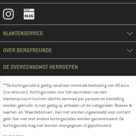
KLANTENSERVICE
OVER BERGFREUNDE
DE OVEREENKOMST HERROEPEN
**De kortingscode is geldig vanaf een minimale besteding van 40 euro
(na retouren). Kortingscodes voor het aanmaken van een
klantenaccount kunnen slechts eenmaal per persoon en bestelling
worden gebruikt. Is niet geldig op artikelen uit de categorieën 'Boeken &
kaarten' en 'Waardebonnen'. Kan niet worden ingewisseld voor contant
geld. Kan niet met andere kortingscodes worden gecombineerd. De
kortingscode mag niet worden doorgegeven of gepubliceerd.