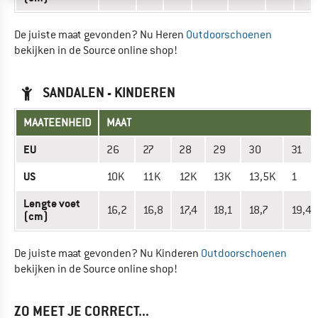
De juiste maat gevonden? Nu Heren
Outdoorschoenen
bekijken in de Source online shop!
SANDALEN - KINDEREN
MAATEENHEID
MAAT
EU
26
27
28
29
30
31
US
10K
11K
12K
13K
13,5K
1
Lengte voet
16,2
16,8
17,4
18,1
18,7
19,4
(cm)
De juiste maat gevonden? Nu Kinderen
Outdoorschoenen
bekijken in de Source online shop!
ZO MEET JE CORRECT...