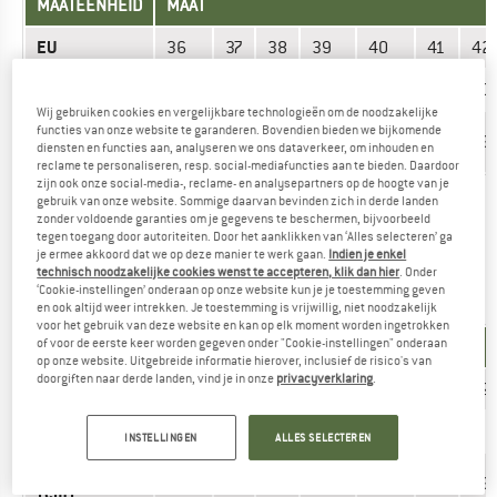
MAATEENHEID
MAAT
EU
36
37
38
39
40
41
42
US
6,5
7
8
8,5
9,5
10
10,
Wij gebruiken cookies en vergelijkbare technologieën om de noodzakelijke
Lengte voet
functies van onze website te garanderen. Bovendien bieden we bijkomende
22,5
23
24
24,5
25,5
26
26
diensten en functies aan, analyseren we ons dataverkeer, om inhouden en
(cm)
reclame te personaliseren, resp. social-mediafuncties aan te bieden. Daardoor
zijn ook onze social-media-, reclame- en analysepartners op de hoogte van je
gebruik van onze website. Sommige daarvan bevinden zich in derde landen
De juiste maat gevonden? Nu Dames
Outdoorschoenen
zonder voldoende garanties om je gegevens te beschermen, bijvoorbeeld
bekijken in de Source online shop!
tegen toegang door autoriteiten. Door het aanklikken van ‘Alles selecteren’ ga
je ermee akkoord dat we op deze manier te werk gaan.
Indien je enkel
technisch noodzakelijke cookies wenst te accepteren, klik dan hier
. Onder
‘Cookie-instellingen’ onderaan op onze website kun je je toestemming geven
SANDALEN - HEREN
en ook altijd weer intrekken. Je toestemming is vrijwillig, niet noodzakelijk
voor het gebruik van deze website en kan op elk moment worden ingetrokken
of voor de eerste keer worden gegeven onder "Cookie-instellingen" onderaan
MAATEENHEID
MAAT
op onze website. Uitgebreide informatie hierover, inclusief de risico's van
doorgiften naar derde landen, vind je in onze
privacyverklaring
.
EU
36
37
38
39
40
41
42
US
5,5
6
7
7,5
8,5
9
9,5
INSTELLINGEN
ALLES SELECTEREN
Lengte voet
22,5
23
24
24,5
25,5
26
26
(cm)