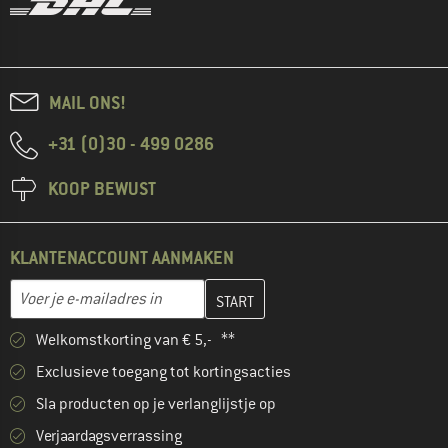
MAIL ONS!
+31 (0)30 - 499 0286
KOOP BEWUST
KLANTENACCOUNT AANMAKEN
Vul je e-mailadres hier in en maak in de volgende stap je klanten
E-mailadres
Welkomstkorting van € 5,- **
Exclusieve toegang tot kortingsacties
Sla producten op je verlanglijstje op
Verjaardagsverrassing