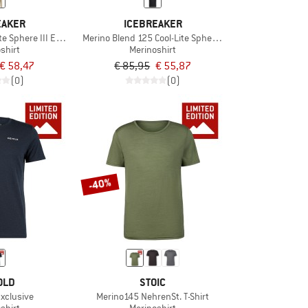
EAKER
ICEBREAKER
te Sphere III Exclusive
Merino Blend 125 Cool-Lite Sphere S/S Exclusive
shirt
Merinoshirt
€ 58,47
€ 85,95
€ 55,87
(0)
(0)
-40%
OLD
STOIC
Exclusive
Merino145 NehrenSt. T-Shirt