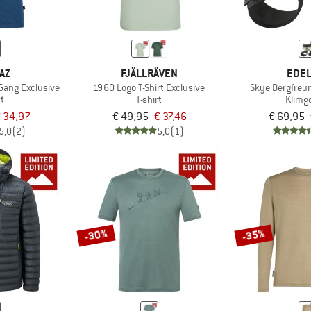
AZ
FJÄLLRÄVEN
EDEL
Gang Exclusive
1960 Logo T-Shirt Exclusive
Skye Bergfreu
rt
T-shirt
Klimg
 34,97
€ 49,95
€ 37,46
€ 69,95
5,0
(2)
5,0
(1)
-30%
-35%