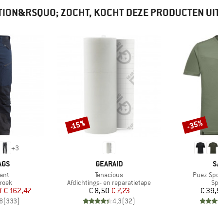
DITION&RSQUO; ZOCHT, KOCHT DEZE PRODUCTEN UI
-35%
-15%
Korting
Korting
+
3
MERK
M
AGS
GEARAID
S
Artikel
Artikel
ant
Tenacious
Puez Spo
roep
Productgroep
Pr
roek
Afdichtings- en reparatietape
Sp
ijs
rlaagde prijs
Prijs
Verlaagde prijs
f
€ 162,47
€ 8,50
€ 7,23
€ 39,
8
(
333
)
4,3
(
32
)