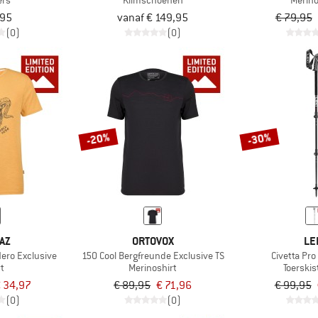
ers
Klimschoenen
Merino
,95
vanaf € 149,95
€ 79,95
(0)
(0)
-20%
-30%
AZ
ORTOVOX
LE
ero Exclusive
150 Cool Bergfreunde Exclusive TS
Civetta Pro
rt
Merinoshirt
Toerski
 34,97
€ 89,95
€ 71,96
€ 99,95
(0)
(0)