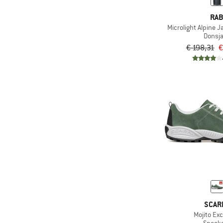
(1)
Stoic
(8)
Wol
RA
(1)
super.natural
Microlight Alpine J
Donsj
€ 198,31
€
SCAR
Mojito Exc