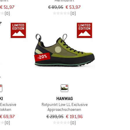
shirt
Merinoshirt
€ 51,97
€ 89,95
€ 53,97
(0)
(0)
-20%
KI
HANWAG
 Exclusive
Rotpunkt Low LL Exclusive
stokken
Approachschoenen
€ 69,97
€ 239,95
€ 191,96
(0)
(0)