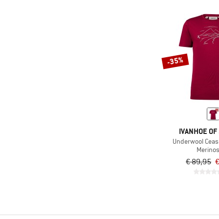
-35%
IVANHOE O
Underwool Ceas
Merinos
€ 89,95
€