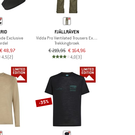
RID
FJÄLLRÄVEN
nde Exclusive
Vidda Pro Ventilated Trousers Exclusive
ordel
Trekkingbroek
€ 48,97
€ 219,95
€ 164,96
4,5
(2)
4,0
(3)
-35%