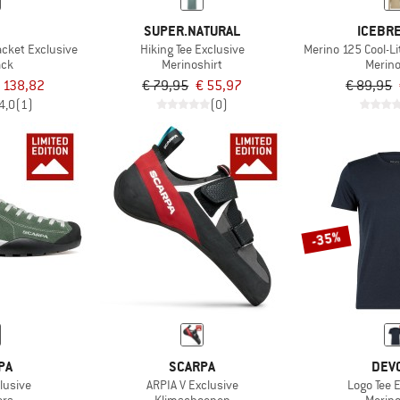
B
SUPER.NATURAL
ICEBR
acket Exclusive
Hiking Tee Exclusive
Merino 125 Cool-Li
ack
Merinoshirt
Merino
 138,82
€ 79,95
€ 55,97
€ 89,95
4,0
(1)
(0)
-35%
PA
SCARPA
DEV
lusive
ARPIA V Exclusive
Logo Tee 