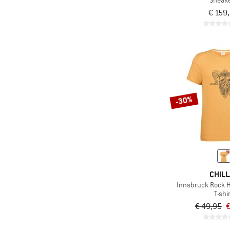
Sneak
€ 159
-30%
CHILL
Innsbruck Rock H
T-shi
€ 49,95
€