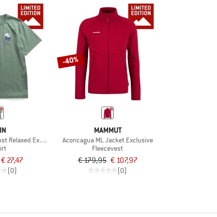
-40%
IN
MAMMUT
ust Relaxed Exclusive
Aconcagua ML Jacket Exclusive
irt
Fleecevest
€ 27,47
€ 179,95
€ 107,97
(0)
(0)