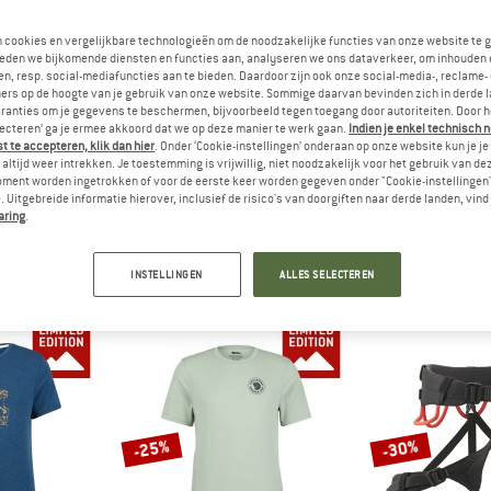
-10%
n cookies en vergelijkbare technologieën om de noodzakelijke functies van onze website te 
eden we bijkomende diensten en functies aan, analyseren we ons dataverkeer, om inhouden 
n, resp. social-mediafuncties aan te bieden. Daardoor zijn ook onze social-media-, reclame-
ers op de hoogte van je gebruik van onze website. Sommige daarvan bevinden zich in derde 
ranties om je gegevens te beschermen, bijvoorbeeld tegen toegang door autoriteiten. Door h
lecteren’ ga je ermee akkoord dat we op deze manier te werk gaan.
Indien je enkel technisch 
 te accepteren, klik dan hier
. Onder ‘Cookie-instellingen’ onderaan op onze website kun je 
altijd weer intrekken. Je toestemming is vrijwillig, niet noodzakelijk voor het gebruik van d
oment worden ingetrokken of voor de eerste keer worden gegeven onder "Cookie-instellingen
EUNDE
SHERPA
FJÄLL
 Uitgebreide informatie hierover, inclusief de risico's van doorgiften naar derde landen, vind 
steinBF. Tee
Tarcho Tee Exclusive
Vidda Pro Trou
aring
.
hirt
T-shirt
Trekkin
 55,96
€ 39,95
€ 35,96
€ 18
INSTELLINGEN
ALLES SELECTEREN
5,0
(2)
5,0
(1)
-25%
-30%