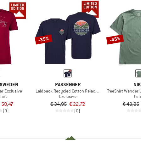
-35%
-45%
F SWEDEN
PASSENGER
NIK
ar Exclusive
Laidback Recycled Cotton Relaxed Fit - Exclusive
TreeShirt Wanderl
hirt
Exclusive
T-sh
 58,47
€ 34,95
€ 22,72
€ 49,95
(0)
(0)