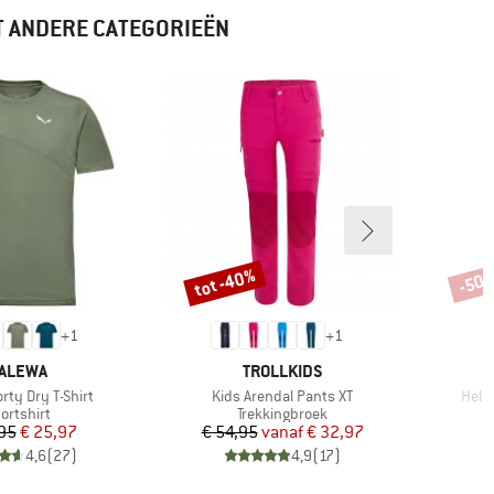
T ANDERE CATEGORIEËN
tot -40%
-50
Korting
Korti
+
1
+
1
ERK
MERK
ALEWA
TROLLKIDS
Artikel
Artik
rty Dry T-Shirt
Kids Arendal Pants XT
Hela
oductgroep
Productgroep
ortshirt
Trekkingbroek
Prijs
Verlaagde prijs
Prijs
Verlaagde prijs
95
€ 25,97
€ 54,95
vanaf
€ 32,97
4,6
(
27
)
4,9
(
17
)