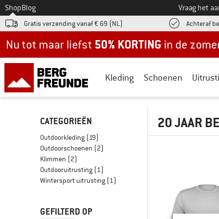
Naar
Shop
Blog
Vraag het a
Gratis verzending vanaf € 69 (NL)
Achteraf b
Nu tot maar liefst -50% in de zomersale!
Kleding
Schoenen
Uitrust
20 JAAR B
CATEGORIEËN
Outdoorkleding
(19)
Outdoorschoenen
(2)
Klimmen
(2)
Outdooruitrusting
(1)
Wintersport uitrusting
(1)
GEFILTERD OP