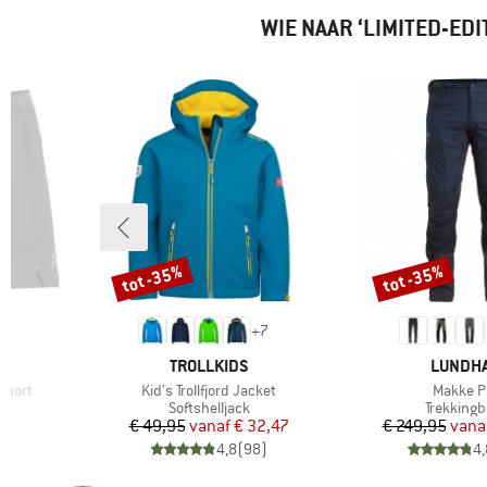
WIE NAAR ‘LIMITED-E
tot -35%
tot -35%
Korting
Korting
+
7
MERK
MERK
TROLLKIDS
LUNDH
Artikel
Artikel
Short
Kid's Trollfjord Jacket
Makke P
Productgroep
Productg
Softshelljack
Trekkingb
de prijs
Prijs
Verlaagde prijs
Pr
Ve
7
€ 49,95
vanaf
€ 32,47
€ 249,95
vana
)
4,8
(
98
)
4,