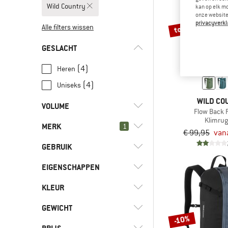
Wild Country
kan op elk m
onze website.
privacyverkl
tot -35%
Alle filters wissen
GESLACHT
(4)
Heren
(4)
Uniseks
WILD CO
VOLUME
Flow Back 
Klimru
MERK
l
(4)
1
16 - 29
€ 99,95
van
l
(1)
30 - 44
GEBRUIK
EIGENSCHAPPEN
(4)
Dagelijks leven
(2)
Indoor klimmen
(5)
Wild Country
KLEUR
(2)
Laptopvak
(3)
Klimmen
(5)
ACME
GEWICHT
(4)
Vrije tijd
-10%
(21)
adidas Terrex