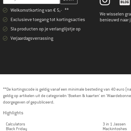
(2)
Color Kids
Welkomstkorting van € 5,- **
(15)
Columbia
We wisselen gra
Exclusieve toegang tot kortingsacties
benieuwd naar 
(13)
Compressport
Sla producten op je verlanglijstje op
(42)
Cotopaxi
Verjaardagsverrassing
(30)
Cyclite
(42)
Dakine
(23)
DB
(364)
Deuter
(1)
disana
(2)
DMM
**De kortingscode is geldig vanaf een minimale besteding van 40 euro (n
(59)
Dometic
geldig op artikelen uit de categorieën 'Boeken & kaarten' en 'Waardebon
doorgegeven of gepubliceerd.
(11)
Dopper
Highlights
(18)
Doughnut
(21)
Dynafit
Calculators
3 in 1 Jassen
Black Friday
Mackintoshes