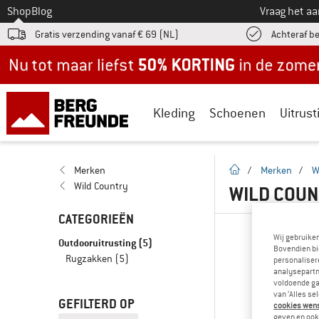
Naar
Shop
Blog
Vraag het a
Gratis verzending vanaf € 69 (NL)
Achteraf b
Nu tot maar liefst -50% in de zomersale!
Kleding
Schoenen
Uitrust
Startpagina
Merken
/
Merken
/
W
Wild Country
WILD COUN
CATEGORIEËN
Wij gebruike
Outdooruitrusting
(5)
Bovendien bi
Rugzakken
(5)
personalisere
analysepartn
voldoende ga
van ‘Alles se
GEFILTERD OP
cookies wenst
geven en ook 