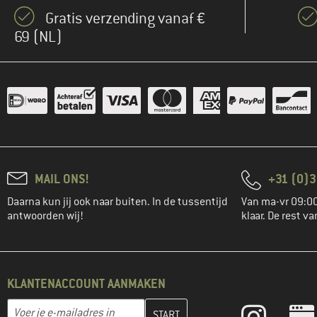
(8)
Bongusta
Gratis verzending vanaf €
(62)
Brunner
69 (NL)
(2)
Bushcraft Essentials
(14)
C.A.M.P.
(39)
Cadac-Dometic
(50)
Camelbak
(28)
Campo Libre
(11)
Carhartt
MAIL ONS!
+31 (0)3
(20)
Carinthia
Daarna kun jij ook naar buiten. In de tussentijd
Van ma-vr 09:00
(10)
CEP
antwoorden wij!
klaar. De rest va
(30)
Chrome
(3)
CJH
(66)
Cocoon
KLANTENACCOUNT AANMAKEN
(31)
Coghlans
Vul je e-mailadres hier in en maak in de volgende stap je klanten
E-mailadres