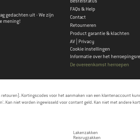
Bestelstatus
FAQs & Help
ag gedachten uit - We zijn
Contact
je mening!
Retourneren
Product garantie & klachten
|
AV
Privacy
Cookie instellingen
Informatie over het herroepingsr
De overeenkomst herroepen
a retouren). Kortingscodes voor het aanmaken van een klantenaccount kunn
nen'. Kan niet worden ingewisseld voor contant geld. Kan niet met andere 
Lakenzakken
Reisrugzakken