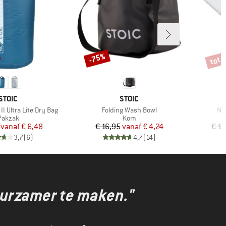
tot 
-75%
Korting
Korti
MERK
MERK
STOIC
STOIC
Artikel
Art
I Ultra Lite Dry Bag
Folding Wash Bowl
Nij
Productgroep
Productgroep
Pakzak
Kom
Prijs
Verlaagde prijs
Prijs
Verlaagde prijs
vanaf
€ 6,48
€ 16,95
vanaf
€ 4,24
€ 1
3,7
(
6
)
4,7
(
14
)
uurzamer te maken."