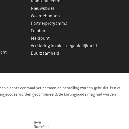
Klantenaccount
Nieuwsbrief
Waardebonnen
Partnerprogramma
Colofon
Meldpunt
Verklaring inzake toegankelijkheid
echt
Duurzaamheid
en slechts eenmaal per persoon en bestelling worden gebruikt. Is niet
kortingscodes worden gecombineerd. De kortingscode mag niet worden
Teva
Duckfeet