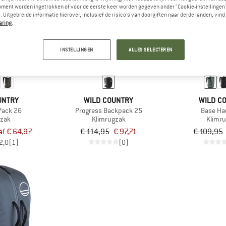
oment worden ingetrokken of voor de eerste keer worden gegeven onder "Cookie-instellingen
 Uitgebreide informatie hierover, inclusief de risico's van doorgiften naar derde landen, vind 
aring
.
-15%
-19%
INSTELLINGEN
ALLES SELECTEREN
UNTRY
WILD COUNTRY
WILD C
Pack 26
Progress Backpack 25
Base Ha
gzak
Klimrugzak
Klimr
af € 64,97
€ 114,95
€ 97,71
€ 109,95
2,0
(1)
(0)