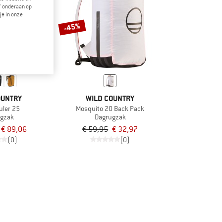
" onderaan op
je in onze
-45%
OUNTRY
WILD COUNTRY
uler 25
Mosquito 20 Back Pack
ugzak
Dagrugzak
€ 89,06
€ 59,95
€ 32,97
(0)
(0)