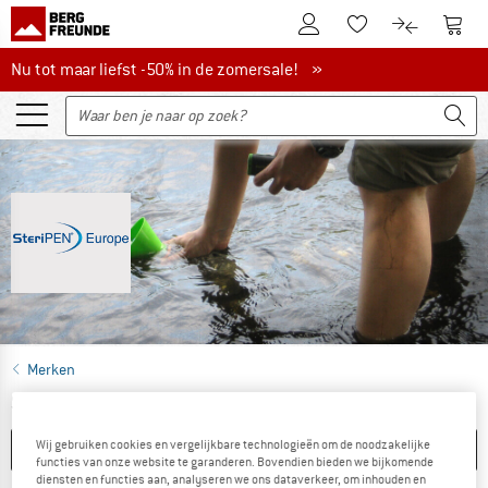
De klantenaccount
Naar
Naar de verlanglijs
Naar de pro
Nu tot maar liefst -50% in de zomersale!
Nu tot maar liefst -50% in de zomersale! »
Merken
STERIPEN
(2)
Wij gebruiken cookies en vergelijkbare technologieën om de noodzakelijke
CATEGORIEËN
FILTERS
functies van onze website te garanderen. Bovendien bieden we bijkomende
diensten en functies aan, analyseren we ons dataverkeer, om inhouden en