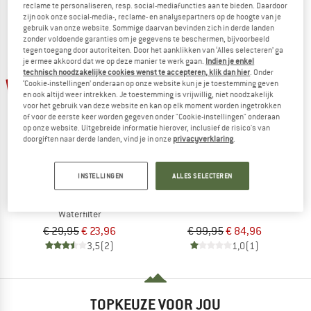
reclame te personaliseren, resp. social-mediafuncties aan te bieden. Daardoor
zijn ook onze social-media-, reclame- en analysepartners op de hoogte van je
gebruik van onze website. Sommige daarvan bevinden zich in derde landen
zonder voldoende garanties om je gegevens te beschermen, bijvoorbeeld
tegen toegang door autoriteiten. Door het aanklikken van ‘Alles selecteren’ ga
je ermee akkoord dat we op deze manier te werk gaan.
Indien je enkel
technisch noodzakelijke cookies wenst te accepteren, klik dan hier
. Onder
-20%
-15%
‘Cookie-instellingen’ onderaan op onze website kun je je toestemming geven
en ook altijd weer intrekken. Je toestemming is vrijwillig, niet noodzakelijk
voor het gebruik van deze website en kan op elk moment worden ingetrokken
of voor de eerste keer worden gegeven onder "Cookie-instellingen" onderaan
op onze website. Uitgebreide informatie hierover, inclusief de risico's van
doorgiften naar derde landen, vind je in onze
privacyverklaring
.
INSTELLINGEN
ALLES SELECTEREN
STERIPEN
STERIPEN
FitsAll Filter
Classic 3 Waterzuivering
Waterfilter
€ 29,95
€ 23,96
€ 99,95
€ 84,96
3,5
(2)
1,0
(1)
TOPKEUZE VOOR JOU