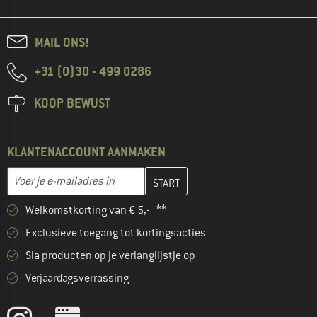
MAIL ONS!
+31 (0)30 - 499 0286
KOOP BEWUST
KLANTENACCOUNT AANMAKEN
Vul je e-mailadres hier in en maak in de volgende stap je klanten
E-mailadres
Welkomstkorting van € 5,- **
Exclusieve toegang tot kortingsacties
Sla producten op je verlanglijstje op
Verjaardagsverrassing