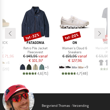
%
tot -32%
tot -20%
tot
Korting
Korting
Kort
MERK
MERK
ME
TOCK
PATAGONIA
ON
HEB
Artikel
Artikel
Artikel
 BF
Retro Pile Jacket
Women's Cloud 6
MerinoMix150 Pi
tgroep
Productgroep
Productgroep
Pr
en
Fleecevest
Sneakers
Me
ijs
rlaagde prijs
Prijs
Verlaagde prijs
Prijs
Verlaagde prijs
f
€ 71,96
€ 149,95
vanaf
€ 159,95
vanaf
€ 59,95
€ 101,97
€ 127,96
+
6
+
1
+
9
,8
(
20
)
4,6
(
71
)
4,7
(
48
)
Bergvriend Thomas - Verzending