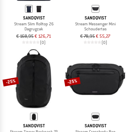
SANDQVIST
SANDQVIST
Stream Slim Rolltop 26
Stream Messenger Mini
Dagrugzak
Schoudertas
€ 168,95
€ 126,71
€ 78,95
€ 55,27
(0)
(0)
-25%
-25%
SANDQVIST
SANDQVIST
Stream Zipper Backpack 23
Stream Crossbody Bag