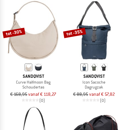
tot -30%
tot -35%
SANDQVIST
SANDQVIST
Curve Halfmoon Bag
Icon Sacoche
Schoudertas
Dagrugzak
€ 168,95
vanaf € 118,27
€ 88,95
vanaf € 57,82
(0)
(0)