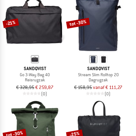
tot -30%
-21%
SANDQVIST
SANDQVIST
Go 3-Way Bag 40
Stream Slim Rolltop 20
Reisrugzak
Dagrugzak
€ 328,95
€ 259,87
€ 158,95
vanaf € 111,27
(0)
(0)
tot -30%
-25%