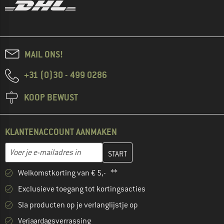
MAIL ONS!
+31 (0)30 - 499 0286
KOOP BEWUST
KLANTENACCOUNT AANMAKEN
Vul je e-mailadres hier in en maak in de volgende stap je klanten
E-mailadres
Welkomstkorting van € 5,- **
Exclusieve toegang tot kortingsacties
Sla producten op je verlanglijstje op
Verjaardagsverrassing