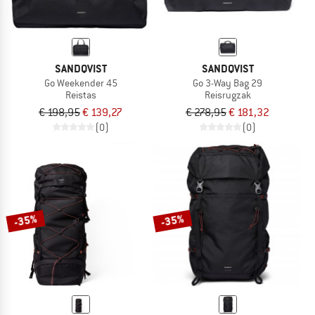
SANDQVIST
SANDQVIST
Go Weekender 45
Go 3-Way Bag 29
Reistas
Reisrugzak
€ 198,95
€ 139,27
€ 278,95
€ 181,32
(0)
(0)
-35%
-35%