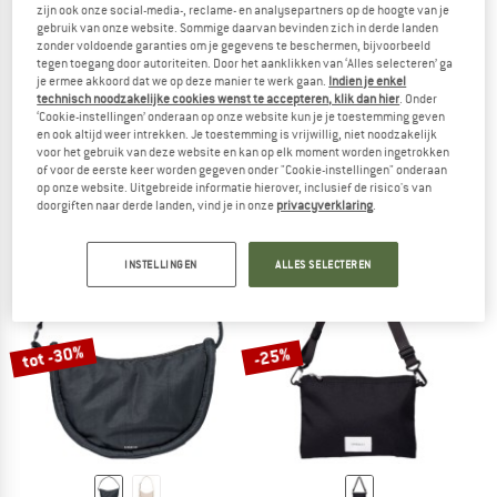
zijn ook onze social-media-, reclame- en analysepartners op de hoogte van je
gebruik van onze website. Sommige daarvan bevinden zich in derde landen
zonder voldoende garanties om je gegevens te beschermen, bijvoorbeeld
tegen toegang door autoriteiten. Door het aanklikken van ‘Alles selecteren’ ga
je ermee akkoord dat we op deze manier te werk gaan.
Indien je enkel
technisch noodzakelijke cookies wenst te accepteren, klik dan hier
. Onder
SANDQVIST
SANDQVIST
‘Cookie-instellingen’ onderaan op onze website kun je je toestemming geven
en ook altijd weer intrekken. Je toestemming is vrijwillig, niet noodzakelijk
Grid Tote Bag
Go Shoulder Bag
voor het gebruik van deze website en kan op elk moment worden ingetrokken
Schoudertas
Schoudertas
of voor de eerste keer worden gegeven onder "Cookie-instellingen" onderaan
€ 128,95
€ 109,61
€ 88,95
vanaf € 66,71
op onze website. Uitgebreide informatie hierover, inclusief de risico's van
doorgiften naar derde landen, vind je in onze
privacyverklaring
.
(0)
(0)
INSTELLINGEN
ALLES SELECTEREN
tot -30%
-25%