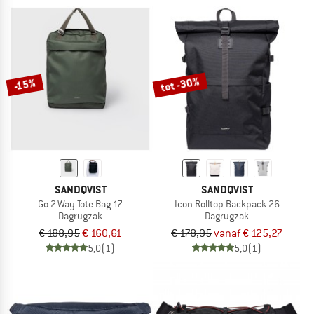
tot -30%
-15%
SANDQVIST
SANDQVIST
Go 2-Way Tote Bag 17
Icon Rolltop Backpack 26
Dagrugzak
Dagrugzak
€ 188,95
€ 160,61
€ 178,95
vanaf € 125,27
5,0
(1)
5,0
(1)