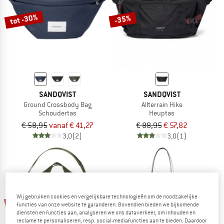
tot -30%
-35%
SANDQVIST
SANDQVIST
Ground Crossbody Bag
Allterrain Hike
Schoudertas
Heuptas
€ 58,95
vanaf € 41,27
€ 88,95
€ 57,82
3,0
(2)
3,0
(1)
Wij gebruiken cookies en vergelijkbare technologieën om de noodzakelijke
tot -25%
-15%
functies van onze website te garanderen. Bovendien bieden we bijkomende
diensten en functies aan, analyseren we ons dataverkeer, om inhouden en
reclame te personaliseren, resp. social-mediafuncties aan te bieden. Daardoor