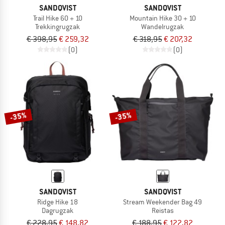
SANDQVIST
SANDQVIST
Trail Hike 60 + 10
Mountain Hike 30 + 10
Trekkingrugzak
Wandelrugzak
€ 398,95
€ 259,32
€ 318,95
€ 207,32
(0)
(0)
-35%
-35%
SANDQVIST
SANDQVIST
Ridge Hike 18
Stream Weekender Bag 49
Dagrugzak
Reistas
€ 228,95
€ 148,82
€ 188,95
€ 122,82