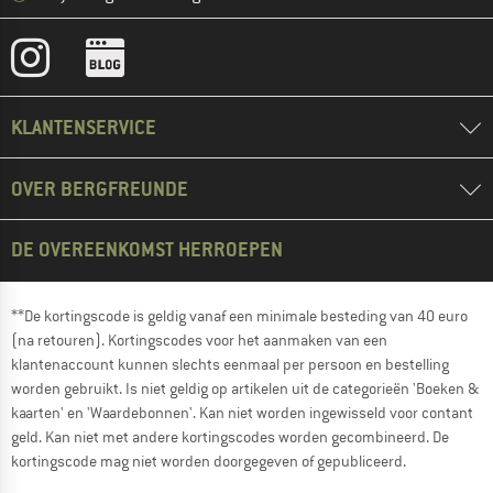
KLANTENSERVICE
OVER BERGFREUNDE
DE OVEREENKOMST HERROEPEN
**De kortingscode is geldig vanaf een minimale besteding van 40 euro
(na retouren). Kortingscodes voor het aanmaken van een
klantenaccount kunnen slechts eenmaal per persoon en bestelling
worden gebruikt. Is niet geldig op artikelen uit de categorieën 'Boeken &
kaarten' en 'Waardebonnen'. Kan niet worden ingewisseld voor contant
geld. Kan niet met andere kortingscodes worden gecombineerd. De
kortingscode mag niet worden doorgegeven of gepubliceerd.