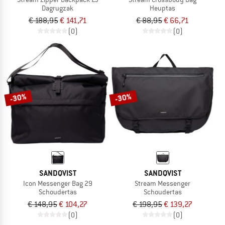
Dagrugzak
Heuptas
€ 188,95
€ 141,71
€ 88,95
€ 66,71
(0)
(0)
-30%
-30%
SANDQVIST
SANDQVIST
Icon Messenger Bag 29
Stream Messenger
Schoudertas
Schoudertas
€ 148,95
€ 104,27
€ 198,95
€ 139,27
(0)
(0)