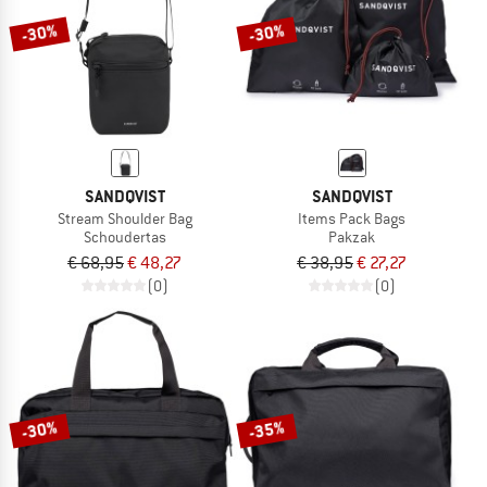
-30%
-30%
SANDQVIST
SANDQVIST
Stream Shoulder Bag
Items Pack Bags
Schoudertas
Pakzak
€ 68,95
€ 48,27
€ 38,95
€ 27,27
(0)
(0)
-30%
-35%