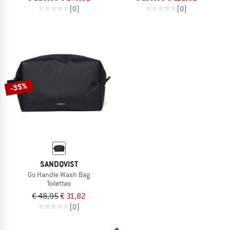
(0)
(0)
-35%
SANDQVIST
Go Handle Wash Bag
Toilettas
€ 48,95
€ 31,82
(0)