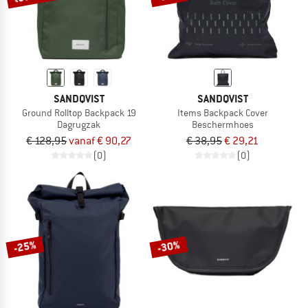
SANDQVIST
SANDQVIST
Ground Rolltop Backpack 19
Items Backpack Cover
Dagrugzak
Beschermhoes
€ 128,95
vanaf € 90,27
€ 38,95
€ 29,21
(0)
(0)
-25%
-30%