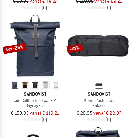
€ 68,95
vanaf € 48,27
€ 118,95
vanaf € 89,21
(0)
(0)
tot -25%
-21%
SANDQVIST
SANDQVIST
Icon Rolltop Backpack 23
Items Pack Cube
Dagrugzak
Pakzak
€ 158,95
vanaf € 119,21
€ 28,95
vanaf € 22,87
(0)
(0)