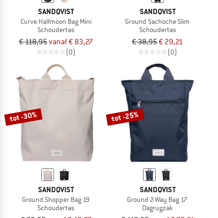
SANDQVIST
SANDQVIST
Curve Halfmoon Bag Mini
Ground Sachoche Slim
Schoudertas
Schoudertas
€ 118,95
vanaf € 83,27
€ 38,95
€ 29,21
(0)
(0)
tot -30%
tot -25%
SANDQVIST
SANDQVIST
Ground Shopper Bag 19
Ground 2-Way Bag 17
Schoudertas
Dagrugzak