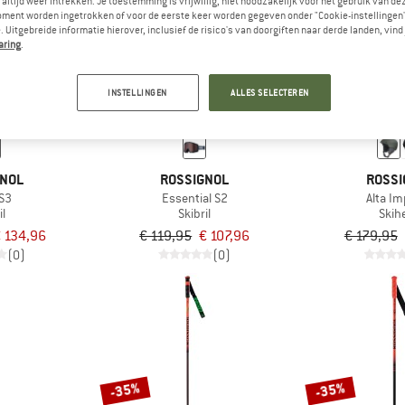
altijd weer intrekken. Je toestemming is vrijwillig, niet noodzakelijk voor het gebruik van d
oment worden ingetrokken of voor de eerste keer worden gegeven onder "Cookie-instellingen
 Uitgebreide informatie hierover, inclusief de risico's van doorgiften naar derde landen, vind 
aring
.
-10%
-10%
INSTELLINGEN
ALLES SELECTEREN
GNOL
ROSSIGNOL
ROSSI
 S3
Essential S2
Alta I
il
Skibril
Skih
 134,96
€ 119,95
€ 107,96
€ 179,95
(0)
(0)
-35%
-35%