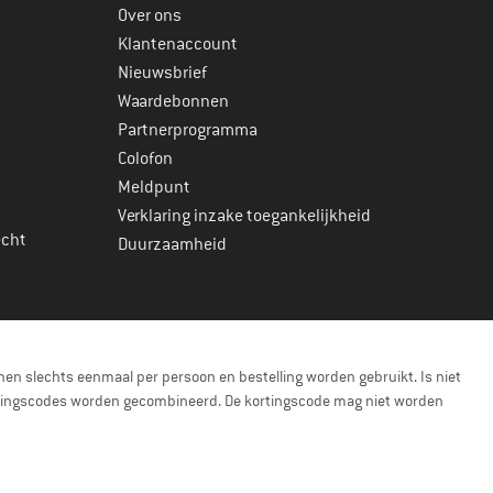
Over ons
Klantenaccount
Nieuwsbrief
Waardebonnen
Partnerprogramma
Colofon
Meldpunt
Verklaring inzake toegankelijkheid
echt
Duurzaamheid
en slechts eenmaal per persoon en bestelling worden gebruikt. Is niet
kortingscodes worden gecombineerd. De kortingscode mag niet worden