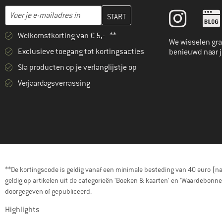
Vul je e-mailadres hier in en maak in de volgende stap je klanten
E-mailadres
Welkomstkorting van € 5,- **
We wisselen gra
Exclusieve toegang tot kortingsacties
benieuwd naar 
Sla producten op je verlanglijstje op
Verjaardagsverrassing
**De kortingscode is geldig vanaf een minimale besteding van 40 euro (n
geldig op artikelen uit de categorieën 'Boeken & kaarten' en 'Waardebon
doorgegeven of gepubliceerd.
Highlights