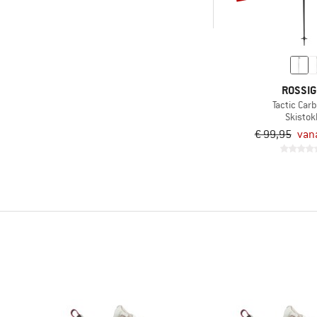
(1)
Carbon
-
ROSSI
Alleen producten met
Tactic Carb
korting
Skisto
€ 99,95
van