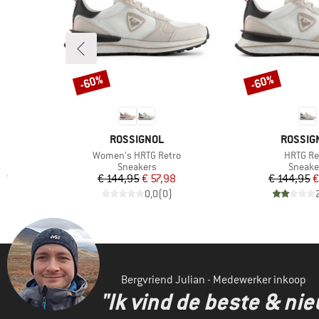
-60%
-60%
Korting
Korting
MERK
MERK
ROSSIGNOL
ROSSIG
Artikel
Artikel
Women's HRTG Retro
HRTG Re
p
Productgroep
Produc
Sneakers
Sneake
de prijs
Prijs
Verlaagde prijs
Pr
Ve
97
€ 144,95
€ 57,98
€ 144,95
€
)
0,0
(
0
)
Bergvriend Julian - Medewerker inkoop
"Ik vind de beste & ni