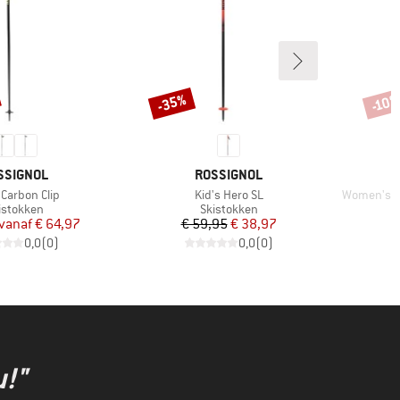
-35%
-10
Korting
Korti
RK
MERK
SSIGNOL
ROSSIGNOL
l
Artikel
Artikel
 Carbon Clip
Kid's Hero SL
Women's El
oductgroep
Productgroep
istokken
Skistokken
Prijs
Verlaagde prijs
Prijs
Verlaagde prijs
vanaf
€ 64,97
€ 59,95
€ 38,97
0,0
(
0
)
0,0
(
0
)
u!"