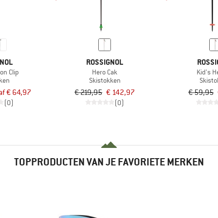
GNOL
ROSSIGNOL
ROSSI
on Clip
Hero Cak
Kid's H
kken
Skistokken
Skist
af € 64,97
€ 219,95
€ 142,97
€ 59,95
(0)
(0)
TOPPRODUCTEN VAN JE FAVORIETE MERKEN