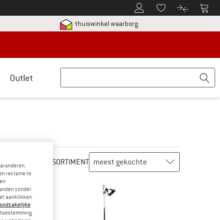
De klantenaccount
Naar
Naar de verlanglijs
Naar de pro
etalingsinformatie hier! Opent in een infovak
Vind alle informatie hier!
thuiswinkel waarborg
Outlet
ASSORTIMENT
garanderen.
en reclame te
 en
landen zonder
et aanklikken
noodzakelijke
je toestemming