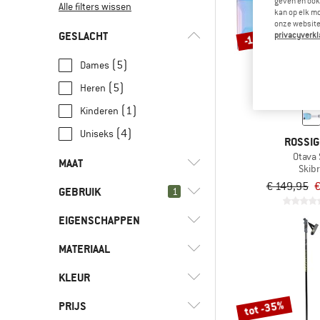
geven en ook 
Alle filters wissen
kan op elk m
onze website.
GESLACHT
privacyverkl
-10%
(5)
Dames
(5)
Heren
(1)
Kinderen
(4)
Uniseks
ROSSI
Otava
MAAT
Skibr
€ 149,95
€
GEBRUIK
1
59 CM
63 CM
EIGENSCHAPPEN
(7)
Skiën
(2)
Dagelijks leven
MATERIAAL
(2)
Antifog
(3)
Snowboarden
KLEUR
(1)
Aluminium
(2)
Vrije tijd
(2)
Aluminium/Carbon
tot -35%
PRIJS
(7)
Wintersport