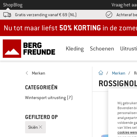
Naar
Shop
Blog
Vraag het a
Gratis verzending vanaf € 69 (NL)
Achteraf b
Nu tot maar liefst -50% in de zomersale!
Kleding
Schoenen
Uitrust
Startpagina
Merken
/
Merken
/
R
ROSSIGNOL
CATEGORIEËN
Wintersport uitrusting
(7)
Wij gebruike
Bovendien bi
personalisere
GEFILTERD OP
analysepartn
voldoende ga
Skiën
van ‘Alles se
cookies wenst