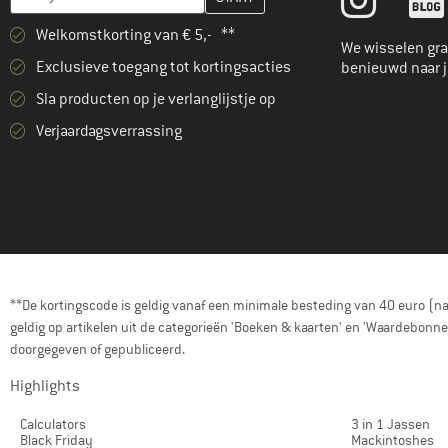
Welkomstkorting van € 5,- **
We wisselen gra
Exclusieve toegang tot kortingsacties
benieuwd naar 
Sla producten op je verlanglijstje op
Verjaardagsverrassing
**De kortingscode is geldig vanaf een minimale besteding van 40 euro (n
geldig op artikelen uit de categorieën 'Boeken & kaarten' en 'Waardebon
doorgegeven of gepubliceerd.
Highlights
Calculators
3 in 1 Jassen
Black Friday
Mackintoshes