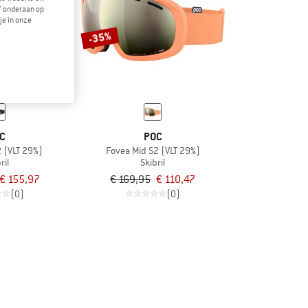
" onderaan op
je in onze
-35%
C
POC
2 (VLT 29%)
Fovea Mid S2 (VLT 29%)
ril
Skibril
€ 155,97
€ 169,95
€ 110,47
(0)
(0)