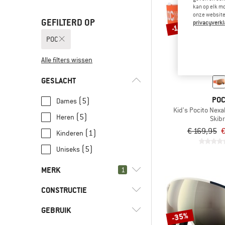
kan op elk m
onze website.
GEFILTERD OP
privacyverkl
-10%
POC
Alle filters wissen
GESLACHT
PO
(5)
Dames
Kid's Pocito Nexa
(5)
Heren
Skibr
€ 169,95
€
(1)
Kinderen
(5)
Uniseks
MERK
1
CONSTRUCTIE
GEBRUIK
(2)
Half montuur
-35%