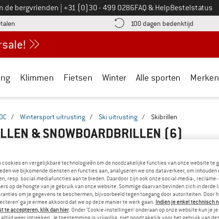
Bel ons op
an de bergvrienden
|
+31 (0)30 - 499 0286
FAQ & Help
Bestelstatus
vind de betalingsinformatie hier! Opent in een infovak
Vind de b
etalen
100 dagen bedenktijd
ing
Klimmen
Fietsen
Winter
Alle sporten
Merken
OC
/
Wintersport uitrusting
/
Ski uitrusting
/
Skibrillen
ILLEN & SNOWBOARDBRILLEN
(6)
n cookies en vergelijkbare technologieën om de noodzakelijke functies van onze website te 
eden we bijkomende diensten en functies aan, analyseren we ons dataverkeer, om inhouden 
n, resp. social-mediafuncties aan te bieden. Daardoor zijn ook onze social-media-, reclame-
ers op de hoogte van je gebruik van onze website. Sommige daarvan bevinden zich in derde 
ranties om je gegevens te beschermen, bijvoorbeeld tegen toegang door autoriteiten. Door h
lecteren’ ga je ermee akkoord dat we op deze manier te werk gaan.
Indien je enkel technisch 
 te accepteren, klik dan hier
. Onder ‘Cookie-instellingen’ onderaan op onze website kun je 
altijd weer intrekken. Je toestemming is vrijwillig, niet noodzakelijk voor het gebruik van d