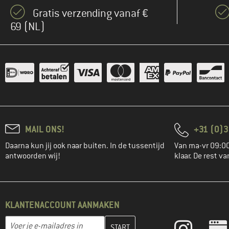
Gratis verzending vanaf €
69 (NL)
MAIL ONS!
+31 (0)3
Daarna kun jij ook naar buiten. In de tussentijd
Van ma-vr 09:00
antwoorden wij!
klaar. De rest va
KLANTENACCOUNT AANMAKEN
Vul je e-mailadres hier in en maak in de volgende stap je klanten
E-mailadres