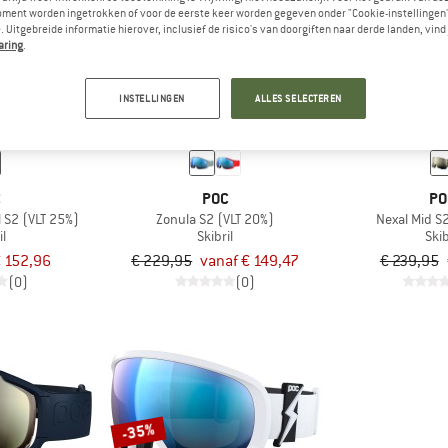
oment worden ingetrokken of voor de eerste keer worden gegeven onder "Cookie-instellingen
 Uitgebreide informatie hierover, inclusief de risico's van doorgiften naar derde landen, vind 
aring
.
tot -35%
-35%
INSTELLINGEN
ALLES SELECTEREN
C
POC
PO
l S2 (VLT 25%)
Zonula S2 (VLT 20%)
Nexal Mid S
il
Skibril
Skib
 152,96
€ 229,95
vanaf € 149,47
€ 239,95
(0)
(0)
-35%