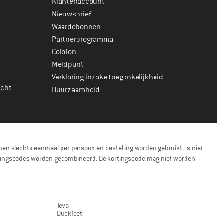
Klantenaccount
Nieuwsbrief
Waardebonnen
Partnerprogramma
Colofon
Meldpunt
Verklaring inzake toegankelijkheid
echt
Duurzaamheid
en slechts eenmaal per persoon en bestelling worden gebruikt. Is niet
kortingscodes worden gecombineerd. De kortingscode mag niet worden
Teva
Duckfeet