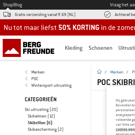
Naar
Shop
Blog
Vraag het a
Gratis verzending vanaf € 69 (NL)
Achteraf b
Nu tot maar liefst -50% in de zomersale!
Kleding
Schoenen
Uitrust
Startpagina
Merken
/
Merken
/
P
POC
POC SKIBR
Wintersport uitrusting
CATEGORIEËN
Wij gebruike
Bovendien bi
Ski uitrusting
(20)
personalisere
analysepartn
Skihelmen
(12)
voldoende ga
Skibrillen
(6)
van ‘Alles se
Skibescherming
(2)
cookies wenst
geven en ook 