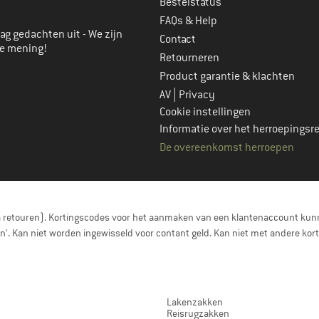
Bestelstatus
FAQs & Help
ag gedachten uit - We zijn
Contact
je mening!
Retourneren
Product garantie & klachten
|
AV
Privacy
Cookie instellingen
Informatie over het herroepingsr
De overeenkomst herroepen
a retouren). Kortingscodes voor het aanmaken van een klantenaccount kunn
nen'. Kan niet worden ingewisseld voor contant geld. Kan niet met andere 
Lakenzakken
Reisrugzakken