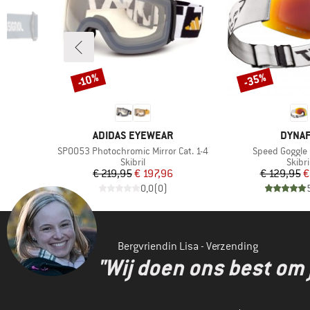
-35%
-10%
Korting
Korting
MERK
MERK
ADIDAS EYEWEAR
DYNAF
Artikel
Artikel
SP0053 Photochromic Mirror Cat. 1-4
Speed Goggle 
oep
Productgroep
Produ
Skibril
Skibri
de prijs
Prijs
Verlaagde prijs
Pr
Ve
96
€ 219,95
€ 197,96
€ 129,95
€
)
0,0
(
0
)
Bergvriendin Lisa - Verzending
"Wij doen ons best om 