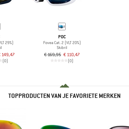
C
POC
VLT 29%)
Fovea Cat. 2 (VLT 20%)
il
Skibril
€ 149,47
€ 169,95
€ 110,47
(0)
(0)
TOPPRODUCTEN VAN JE FAVORIETE MERKEN