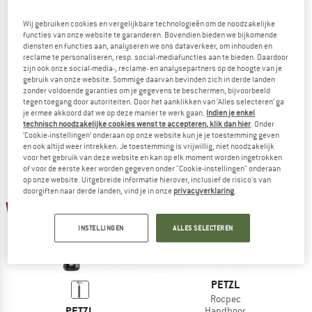
Wij gebruiken cookies en vergelijkbare technologieën om de noodzakelijke
functies van onze website te garanderen. Bovendien bieden we bijkomende
diensten en functies aan, analyseren we ons dataverkeer, om inhouden en
PETZL
PETZL
reclame te personaliseren, resp. social-mediafuncties aan te bieden. Daardoor
zijn ook onze social-media-, reclame- en analysepartners op de hoogte van je
Swivel S
PAW
gebruik van onze website. Sommige daarvan bevinden zich in derde landen
Zwengel
Ankerplaat
zonder voldoende garanties om je gegevens te beschermen, bijvoorbeeld
€ 62,65
€ 28,45
tegen toegang door autoriteiten. Door het aanklikken van ‘Alles selecteren’ ga
je ermee akkoord dat we op deze manier te werk gaan.
Indien je enkel
5,0
(1)
5,0
(7)
technisch noodzakelijke cookies wenst te accepteren, klik dan hier
. Onder
‘Cookie-instellingen’ onderaan op onze website kun je je toestemming geven
en ook altijd weer intrekken. Je toestemming is vrijwillig, niet noodzakelijk
voor het gebruik van deze website en kan op elk moment worden ingetrokken
of voor de eerste keer worden gegeven onder "Cookie-instellingen" onderaan
op onze website. Uitgebreide informatie hierover, inclusief de risico's van
doorgiften naar derde landen, vind je in onze
privacyverklaring
.
-20%
INSTELLINGEN
ALLES SELECTEREN
PETZL
Rocpec
PETZL
Handboor