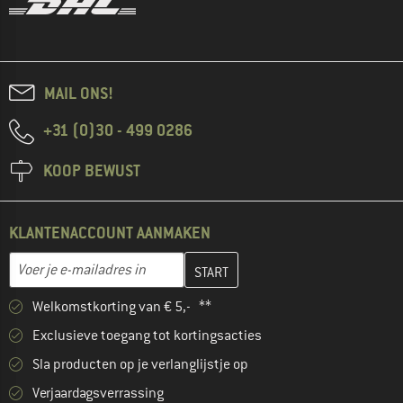
MAIL ONS!
+31 (0)30 - 499 0286
KOOP BEWUST
KLANTENACCOUNT AANMAKEN
Vul je e-mailadres hier in en maak in de volgende stap je klanten
E-mailadres
Welkomstkorting van € 5,- **
Exclusieve toegang tot kortingsacties
Sla producten op je verlanglijstje op
Verjaardagsverrassing