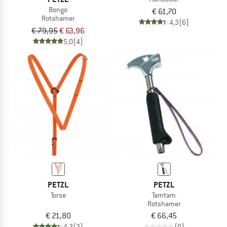
Bongo
€ 61,70
Rotshamer
4,3
(6)
€ 79,95
€ 63,96
5,0
(4)
PETZL
PETZL
Torse
Tamtam
Rotshamer
€ 21,80
€ 66,45
4,3
(3)
(0)