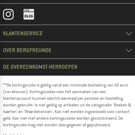
KLANTENSERVICE
OVER BERGFREUNDE
DE OVEREENKOMST HERROEPEN
**De kortingscode is geldig vanaf een minimale besteding van 40 euro
(na retouren). Kortingscodes voor het aanmaken van een
klantenaccount kunnen slechts eenmaal per persoon en bestelling
worden gebruikt. Is niet geldig op artikelen uit de categorieën 'Boeken &
kaarten' en 'Waardebonnen'. Kan niet worden ingewisseld voor contant
geld. Kan niet met andere kortingscodes worden gecombineerd. De
kortingscode mag niet worden doorgegeven of gepubliceerd.