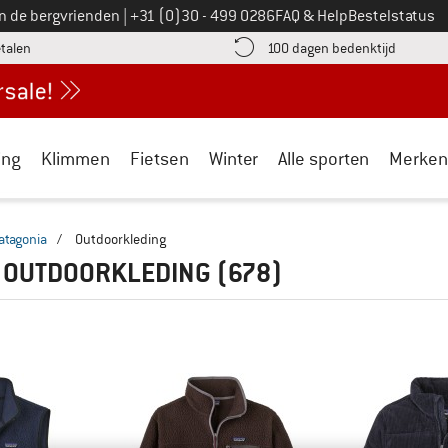
Bel ons op
an de bergvrienden
|
+31 (0)30 - 499 0286
FAQ & Help
Bestelstatus
vind de betalingsinformatie hier! Opent in een infovak
Vind de b
etalen
100 dagen bedenktijd
ing
Klimmen
Fietsen
Winter
Alle sporten
Merken
atagonia
/
Outdoorkleding
A OUTDOORKLEDING
(678)