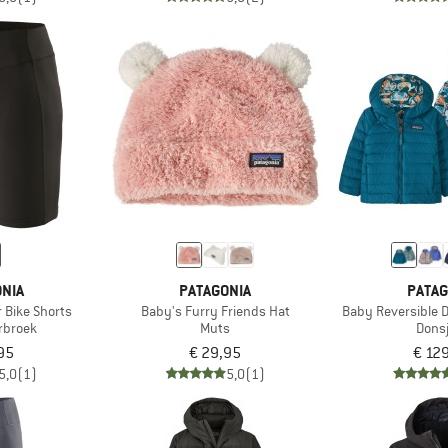
NIA
PATAGONIA
PATAG
 Bike Shorts
Baby's Furry Friends Hat
Baby Reversible 
rbroek
Muts
Dons
95
€ 29,95
€ 12
5,0
(1)
5,0
(1)