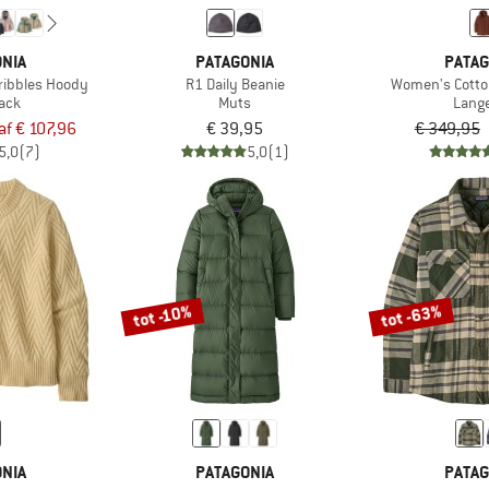
NIA
PATAGONIA
PATAG
Tribbles Hoody
R1 Daily Beanie
Women's Cotto
jack
Muts
Lange
af € 107,96
€ 39,95
€ 349,95
5,0
(7)
5,0
(1)
tot -63%
tot -10%
NIA
PATAGONIA
PATAG