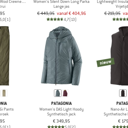
Wool Crewneck Sweater
Women's Silent Down Long Parka
Lightweight Insula
trui
Lange jas
Vrijeti
,95
€ 449,95
vanaf € 404,96
€ 219,95
va
5,0
(1)
4,7
(13)
nieuw
NIA
PATAGONIA
PATAG
Gi Pants
Women's DAS Light Hoody
Nano-Air L
sbroek
Synthetisch jack
Synthetische
,95
€ 349,95
€ 17
5,0
(1)
5,0
(2)