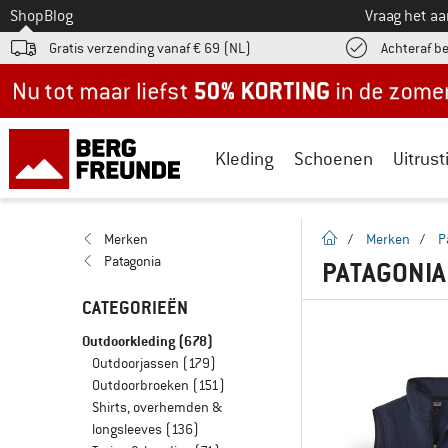
Naar
Shop
Blog
Vraag het a
Gratis verzending vanaf € 69 (NL)
Achteraf b
Nu tot maar liefst -50% in de zomersale!
Kleding
Schoenen
Uitrust
Startpagina
Merken
/
Merken
/
P
Patagonia
PATAGONI
CATEGORIEËN
Outdoorkleding
(678)
Outdoorjassen
(179)
Outdoorbroeken
(151)
Shirts, overhemden &
longsleeves
(136)