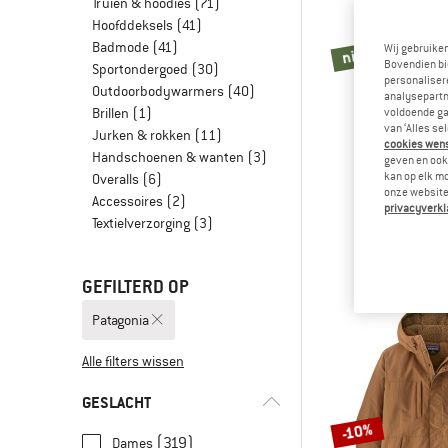
Truien & hoodies
(71)
Hoofddeksels
(41)
Badmode
(41)
nieuw
Wij gebruike
Bovendien bi
Sportondergoed
(30)
personalisere
Outdoorbodywarmers
(40)
analysepartn
Brillen
(1)
voldoende ga
van ‘Alles se
Jurken & rokken
(11)
cookies wenst
Handschoenen & wanten
(3)
geven en ook 
kan op elk m
Overalls
(6)
onze website.
PATAGO
Accessoires
(2)
privacyverkl
Retro Pil
Textielverzorging
(3)
Fleecebod
€ 139
GEFILTERD OP
Patagonia
Alle filters wissen
GESLACHT
-10%
(319)
Dames