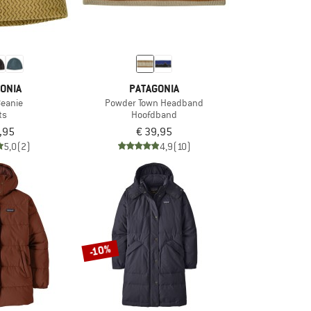
ONIA
PATAGONIA
Beanie
Powder Town Headband
ts
Hoofdband
,95
€ 39,95
5,0
(2)
4,9
(10)
-10%