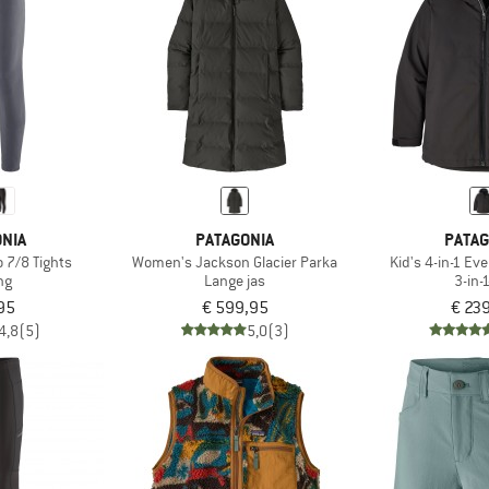
NIA
PATAGONIA
PATAG
 7/8 Tights
Women's Jackson Glacier Parka
Kid's 4-in-1 E
ng
Lange jas
3-in-
95
€ 599,95
€ 23
4,8
(5)
5,0
(3)