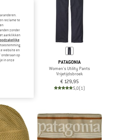
garanderen.
en reclame te
 en
landen zonder
et aanklikken
noodzakelijke
je toestemming
eze website en
" onderaan op
je in onze
ONIA
PATAGONIA
Fjord Jacket
Women's Utility Pants
jack
Vrijetijdsbroek
9,95
€ 129,95
4,5
(2)
5,0
(1)