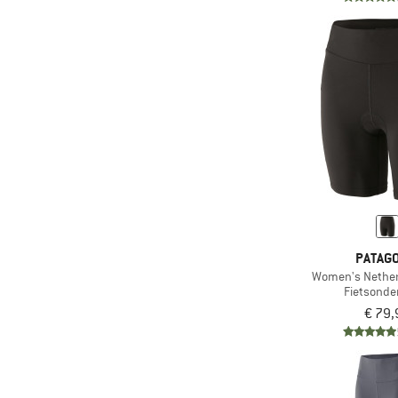
(88)
Black Diamond
(66)
Bliz
(50)
Bogner Fire+Ice
(6)
Bongusta
(7)
boochen
(65)
Brixton
(119)
Buff
(5)
C.A.M.P.
(32)
CAFÉ DU CYCLISTE
PATAGO
(52)
Carhartt
Women's Nether
(158)
Castelli
Fietsonde
€ 79,
(39)
CEP
(20)
Chaskee
(8)
Chevalier