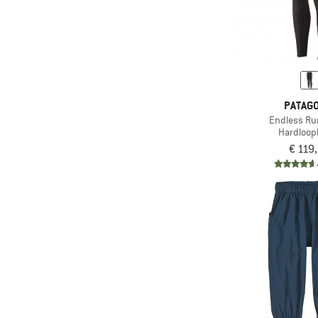
(2)
Dakine
(10)
Dale of Norway
(93)
DEDICATED
(3)
Deerhunter
(14)
Descente
PATAGO
(112)
Devold
Endless Ru
Hardloop
(116)
Didriksons
€ 119
(16)
dirtlej
(37)
disana
(249)
Dynafit
(114)
E9
(58)
Ecoalf
(31)
Edelrid
(18)
Eisbär