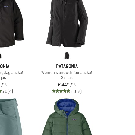
ONIA
PATAGONIA
veryday Jacket
Women's Snowdrifter Jacket
1-jas
Ski-jas
9,95
€ 449,95
5,0
(4)
5,0
(2)