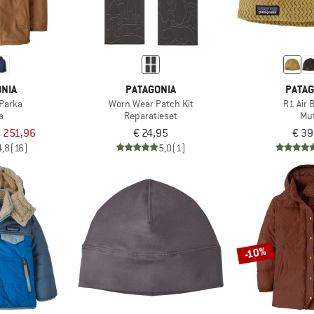
NIA
PATAGONIA
PATAG
Parka
Worn Wear Patch Kit
R1 Air 
a
Reparatieset
Mu
 251,96
€ 24,95
€ 39
4,8
(16)
5,0
(1)
-10%