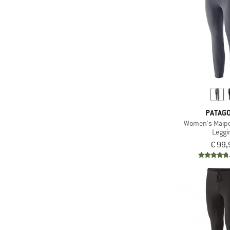
(137)
Chillaz
(47)
Chillouts
(54)
CHPO
(31)
Ciele Athletics
(291)
CMP
(2)
Coghlans
(15)
Colmar Active
PATAGO
(93)
Color Kids
Women's Maipo
Leggi
(240)
Columbia
€ 99,
(71)
Compressport
(30)
Cotopaxi
(125)
Craft
(63)
Craghoppers
(25)
Daehlie