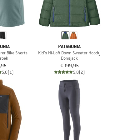
ONIA
PATAGONIA
er Bike Shorts
Kid's Hi-Loft Down Sweater Hoody
broek
Donsjack
,95
€ 199,95
5,0
(1)
5,0
(2)