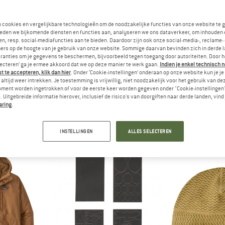
nieuw
n cookies en vergelijkbare technologieën om de noodzakelijke functies van onze website te 
eden we bijkomende diensten en functies aan, analyseren we ons dataverkeer, om inhouden 
n, resp. social-mediafuncties aan te bieden. Daardoor zijn ook onze social-media-, reclame-
ers op de hoogte van je gebruik van onze website. Sommige daarvan bevinden zich in derde 
ranties om je gegevens te beschermen, bijvoorbeeld tegen toegang door autoriteiten. Door h
lecteren’ ga je ermee akkoord dat we op deze manier te werk gaan.
Indien je enkel technisch 
 te accepteren, klik dan hier
. Onder ‘Cookie-instellingen’ onderaan op onze website kun je 
altijd weer intrekken. Je toestemming is vrijwillig, niet noodzakelijk voor het gebruik van d
oment worden ingetrokken of voor de eerste keer worden gegeven onder "Cookie-instellingen
 Uitgebreide informatie hierover, inclusief de risico's van doorgiften naar derde landen, vind 
NIA
PATAGONIA
PATAG
aring
.
e Vest
Retro Pile Jacket
Women's Cord 
ywarmer
Fleecevest
Dons
,95
€ 169,95
€ 34
INSTELLINGEN
ALLES SELECTEREN
4,7
(43)
4,6
(71)