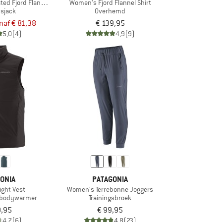
ted Fjord Flannel Shirt
Women's Fjord Flannel Shirt
jdsjack
Overhemd
naf € 81,38
€ 139,95
5,0
(4)
4,9
(9)
ONIA
PATAGONIA
ight Vest
Women's Terrebonne Joggers
 bodywarmer
Trainingsbroek
9,95
€ 99,95
4,7
(6)
4,8
(23)