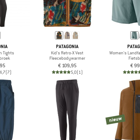
NIA
PATAGONIA
PATAG
n Tights
Kid's Retro-X Vest
Women's Landfar
broek
Fleecebodywarmer
Fiets
,95
€ 109,95
€ 99
4,7
(7)
5,0
(1)
nieuw