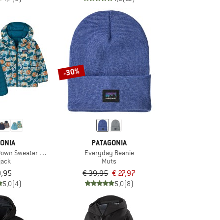
-30%
ONIA
PATAGONIA
Down Sweater Hoody
Everyday Beanie
jack
Muts
9,95
€ 39,95
€ 27,97
5,0
(4)
5,0
(8)