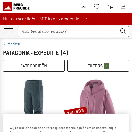
De klantenaccount
Naar
Naar de verlanglijs
Naar de pro
Nu tot maar liefst -50% in de zomersale!
Nu tot maar liefst -50% in de zomersale! »
Merken
PATAGONIA - EXPEDITIE
(4)
CATEGORIEËN
FILTERS
1
tot -40%
Wij gebruiken cookies en vergelijkbare technologieën om de noodzakelijke