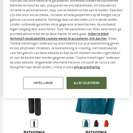
functies van onze website te garanderen. Bovendien bieden we bijkomende
diensten en functies aan, analyseren we ons dataverkeer, om inhouden en
reclame te personaliseren, resp. social-mediafuncties aan te bieden. Daardoor
zijn ook onze social-media-, reclame- en analysepartners op de hoogte van je
gebruik van onze website. Sommige daarvan bevinden zich in derde landen
PATAGONIA
PATAGONIA
zonder voldoende garanties om je gegevens te beschermen, bijvoorbeeld
tegen toegang door autoriteiten. Door het aanklikken van ‘Alles selecteren’ ga
Women's Triolet Pants
Women's M10 Storm Jacket
je ermee akkoord dat we op deze manier te werk gaan.
Indien je enkel
Skibroek
Regenjas
technisch noodzakelijke cookies wenst te accepteren, klik dan hier
. Onder
€ 379,95
€ 379,95
vanaf € 227,97
‘Cookie-instellingen’ onderaan op onze website kun je je toestemming geven
5,0
(1)
5,0
(1)
en ook altijd weer intrekken. Je toestemming is vrijwillig, niet noodzakelijk
voor het gebruik van deze website en kan op elk moment worden ingetrokken
of voor de eerste keer worden gegeven onder "Cookie-instellingen" onderaan
op onze website. Uitgebreide informatie hierover, inclusief de risico's van
doorgiften naar derde landen, vind je in onze
privacyverklaring
.
INSTELLINGEN
ALLES SELECTEREN
tot -32%
PATAGONIA
PATAGONIA