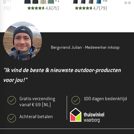
+
1
+
1
+
8
,7
(
51
)
4,6
(
71
)
4,7
(
79
)
Bergvriend Julian - Medewerker inkoop
"Ik vind de beste & nieuwste outdoor-producten
voor jou!"
Gratis verzending
100 dagen bedenktijd
vanaf € 69 (NL)
Achteraf betalen