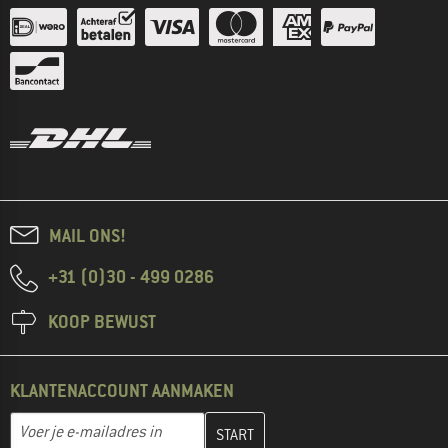
MAIL ONS!
+31 (0)30 - 499 0286
KOOP BEWUST
KLANTENACCOUNT AANMAKEN
Vul je e-mailadres hier in en maak in de volgende stap je klanten
E-mailadres