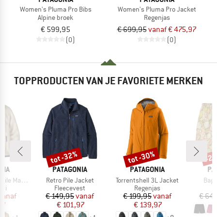
Women's Pluma Pro Bibs
Women's Pluma Pro Jacket
Alpine broek
Regenjas
€ 599,95
€ 699,95
vanaf € 475,97
(0)
(0)
TOPPRODUCTEN VAN JE FAVORIETE MERKEN
%
tot -32%
tot -30%
-2
Korting
Korting
Kort
MERK
MERK
ME
NIA
PATAGONIA
PATAGONIA
PA
Artikel
Artikel
Artik
Marsupial
Retro Pile Jacket
Torrentshell 3L Jacket
Bagg
tgroep
Productgroep
Productgroep
rui
Fleecevest
Regenjas
ijs
rlaagde prijs
Prijs
Verlaagde prijs
Prijs
Verlaagde prijs
vanaf
€ 149,95
vanaf
€ 199,95
vanaf
€ 64,
97
€ 101,97
€ 139,97