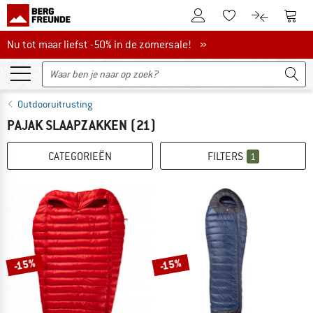
De klantenaccount
Naar
Naar de verlanglijs
Naar de pro
Nu tot maar liefst -50% in de zomersale!
Nu tot maar liefst -50% in de zomersale! »
Outdooruitrusting
PAJAK SLAAPZAKKEN
(21)
CATEGORIEËN
FILTERS
1
-15%
-15%