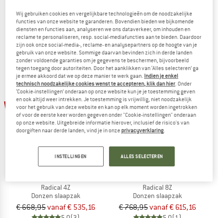
Radical ULZ
Radical 16H
Wij gebruiken cookies en vergelijkbare technologieën om de noodzakelijke
Donzen slaapzak
Donzen slaapzak
functies van onze website te garanderen. Bovendien bieden we bijkomende
€ 398,95
€ 339,11
€ 1.338,95
vanaf € 1.111,33
diensten en functies aan, analyseren we ons dataverkeer, om inhouden en
reclame te personaliseren, resp. social-mediafuncties aan te bieden. Daardoor
5,0
(2)
5,0
(6)
zijn ook onze social-media-, reclame- en analysepartners op de hoogte van je
gebruik van onze website. Sommige daarvan bevinden zich in derde landen
zonder voldoende garanties om je gegevens te beschermen, bijvoorbeeld
tegen toegang door autoriteiten. Door het aanklikken van ‘Alles selecteren’ ga
je ermee akkoord dat we op deze manier te werk gaan.
Indien je enkel
technisch noodzakelijke cookies wenst te accepteren, klik dan hier
. Onder
‘Cookie-instellingen’ onderaan op onze website kun je je toestemming geven
en ook altijd weer intrekken. Je toestemming is vrijwillig, niet noodzakelijk
-20%
-20%
voor het gebruik van deze website en kan op elk moment worden ingetrokken
of voor de eerste keer worden gegeven onder "Cookie-instellingen" onderaan
op onze website. Uitgebreide informatie hierover, inclusief de risico's van
doorgiften naar derde landen, vind je in onze
privacyverklaring
.
INSTELLINGEN
ALLES SELECTEREN
PAJAK
PAJAK
Radical 4Z
Radical 8Z
Donzen slaapzak
Donzen slaapzak
€ 668,95
vanaf € 535,16
€ 768,95
vanaf € 615,16
5,0
(3)
5,0
(1)