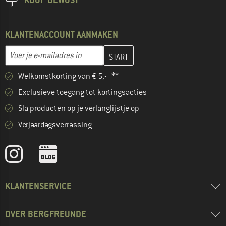
KLANTENACCOUNT AANMAKEN
Vul je e-mailadres hier in en maak in de volgende stap je klanten
E-mailadres
Welkomstkorting van € 5,- **
Exclusieve toegang tot kortingsacties
Sla producten op je verlanglijstje op
Verjaardagsverrassing
KLANTENSERVICE
OVER BERGFREUNDE