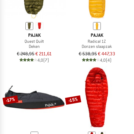
PAJAK
PAJAK
Quest Quilt
Radical 1Z
Deken
Donzen slaapzak
€ 248,95
€ 211,61
€ 538,95
€ 447,33
4,0
(7)
4,0
(4)
-15%
-17%