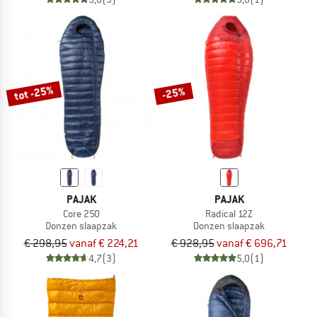
tot -25%
-25%
PAJAK
PAJAK
Core 250
Radical 12Z
Donzen slaapzak
Donzen slaapzak
€ 298,95
vanaf € 224,21
€ 928,95
vanaf € 696,71
4,7
(3)
5,0
(1)