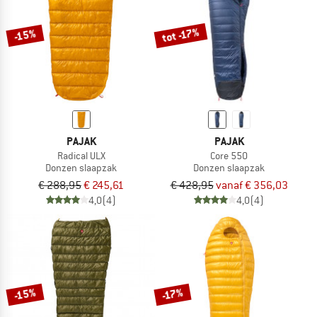
tot -17%
-15%
PAJAK
PAJAK
Radical ULX
Core 550
Donzen slaapzak
Donzen slaapzak
€ 288,95
€ 245,61
€ 428,95
vanaf € 356,03
4,0
(4)
4,0
(4)
-15%
-17%