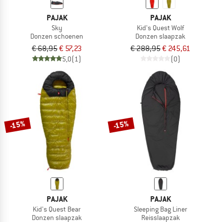
PAJAK
PAJAK
Sky
Kid's Quest Wolf
Donzen schoenen
Donzen slaapzak
€ 68,95
€ 57,23
€ 288,95
€ 245,61
5,0
(1)
(0)
-15%
-15%
PAJAK
PAJAK
Kid's Quest Bear
Sleeping Bag Liner
Donzen slaapzak
Reisslaapzak