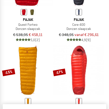
PAJAK
PAJAK
Quest Fortwo
Core 400
Donzen slaapzak
Donzen slaapzak
€ 538,95
€ 458,11
€ 348,95
vanaf € 296,61
5,0
(2)
4,9
(9)
-15%
-17%
PAJAK
PAJAK