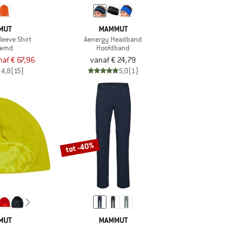
MUT
MAMMUT
leeve Shirt
Aenergy Headband
hemd
Hoofdband
naf € 67,96
vanaf € 24,79
4,8
(15)
5,0
(1)
tot -40%
MUT
MAMMUT