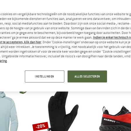
n cookies en vergelijkbare technologieën om de noodzakelijke functies van onze website te 
eden we bijkomende diensten en functies aan, analyseren we ons dataverkeer, om inhouden 
n, resp. social-mediafuncties aan te bieden. Daardoor zijn ook onze social-media-, reclame-
ers op de hoogte van je gebruik van onze website. Sommige daarvan bevinden zich in derde 
ranties om je gegevens te beschermen, bijvoorbeeld tegen toegang door autoriteiten. Door h
lecteren’ ga je ermee akkoord dat we op deze manier te werk gaan.
Indien je enkel technisch 
 te accepteren, klik dan hier
. Onder ‘Cookie-instellingen’ onderaan op onze website kun je 
altijd weer intrekken. Je toestemming is vrijwillig, niet noodzakelijk voor het gebruik van d
oment worden ingetrokken of voor de eerste keer worden gegeven onder "Cookie-instellingen
 Uitgebreide informatie hierover, inclusief de risico's van doorgiften naar derde landen, vind 
UT
MAMMUT
MAM
aring
.
 Low GTX
Sublime Beanie
Fleece 
choenen
Muts
Mu
 152,96
€ 34,95
€ 29
INSTELLINGEN
ALLES SELECTEREN
5,0
(1)
4,7
(25)
-20%