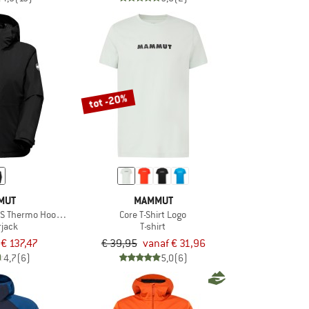
tot -20%
MUT
MAMMUT
S Thermo Hooded Jacket
Core T-Shirt Logo
rjack
T-shirt
€ 137,47
€ 39,95
vanaf € 31,96
4,7
(6)
5,0
(6)