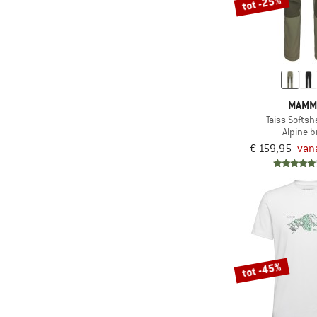
tot -25%
MAMM
Taiss Softsh
Alpine b
€ 159,95
van
tot -45%