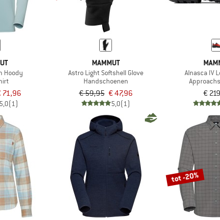
UT
MAMMUT
MAM
un Hoody
Astro Light Softshell Glove
Alnasca IV 
irt
Handschoenen
Approach
 71,96
€ 59,95
€ 47,96
€ 21
5,0
(1)
5,0
(1)
tot -20%