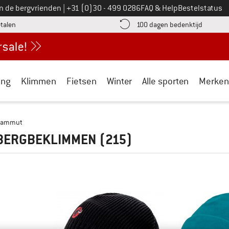
Bel ons op
an de bergvrienden
|
+31 (0)30 - 499 0286
FAQ & Help
Bestelstatus
vind de betalingsinformatie hier! Opent in een infovak
Vind de b
etalen
100 dagen bedenktijd
ing
Klimmen
Fietsen
Winter
Alle sporten
Merken
ammut
 BERGBEKLIMMEN
(215)