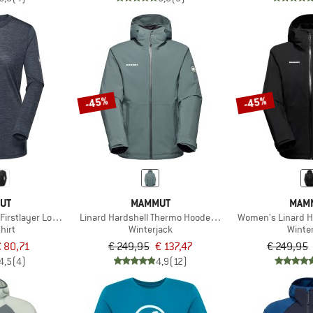
-45%
-45%
UT
MAMMUT
MAM
Firstlayer Longsleeve
Linard Hardshell Thermo Hooded Jacket
Women's Linard H
hirt
Winterjack
Winte
 80,71
€ 249,95
€ 137,47
€ 249,95
4,5
(4)
4,9
(12)