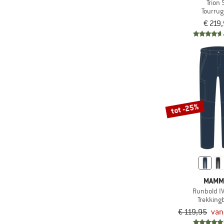
Trion 
Tourru
€ 219
tot -25%
MAMM
Runbold I
Trekking
€ 119,95
van