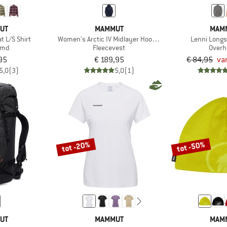
UT
MAMMUT
MAM
 L/S Shirt
Women's Arctic IV Midlayer Hooded Jacket
Lenni Longs
emd
Fleecevest
Over
95
€ 189,95
€ 84,95
va
5,0
(3)
5,0
(1)
tot -20%
tot -50%
UT
MAMMUT
MAM