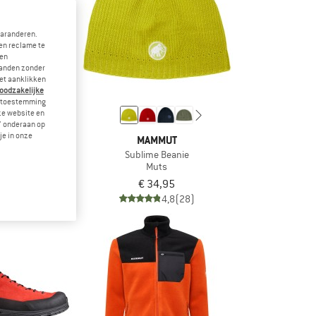
garanderen.
en reclame te
 en
landen zonder
et aanklikken
noodzakelijke
je toestemming
eze website en
" onderaan op
je in onze
MUT
MAMMUT
Beanie
Sublime Beanie
ts
Muts
,95
€ 34,95
4,8
(10)
4,8
(28)