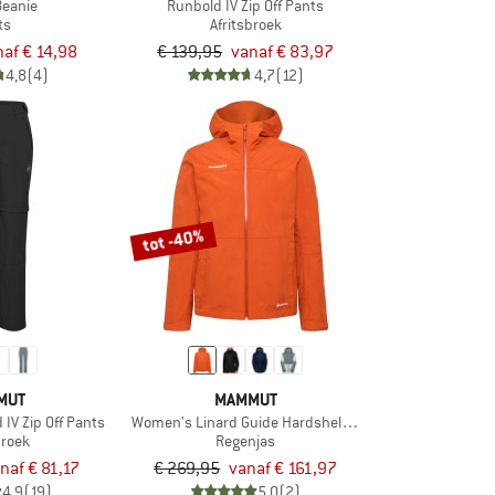
Beanie
Runbold IV Zip Off Pants
ts
Afritsbroek
naf € 14,98
€ 139,95
vanaf € 83,97
4,8
(4)
4,7
(12)
tot -40%
MUT
MAMMUT
IV Zip Off Pants
Women's Linard Guide Hardshell Hooded Jacket
broek
Regenjas
naf € 81,17
€ 269,95
vanaf € 161,97
4,9
(19)
5,0
(2)