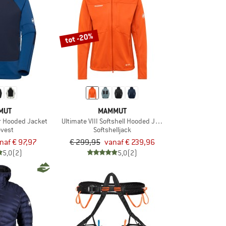
tot -20%
MUT
MAMMUT
r Hooded Jacket
Ultimate VIII Softshell Hooded Jacket
evest
Softshelljack
naf € 97,97
€ 299,95
vanaf € 239,96
5,0
(2)
5,0
(2)