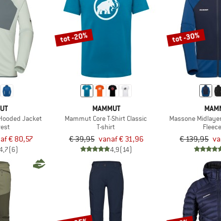
tot -20%
tot -30%
UT
MAMMUT
MAM
 Hooded Jacket
Mammut Core T-Shirt Classic
Massone Midlaye
vest
T-shirt
Fleec
af € 80,57
€ 39,95
vanaf € 31,96
€ 139,95
va
4,7
(6)
4,9
(14)