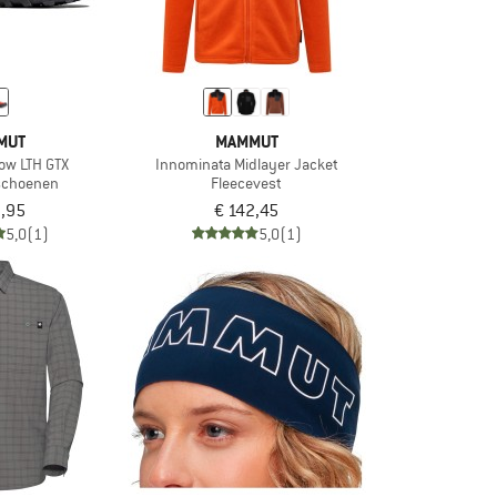
MUT
MAMMUT
Low LTH GTX
Innominata Midlayer Jacket
schoenen
Fleecevest
9,95
€ 142,45
5,0
(1)
5,0
(1)