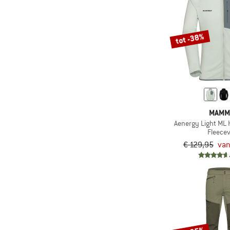
tot -38%
MAMM
Aenergy Light ML
Fleece
€ 129,95
van