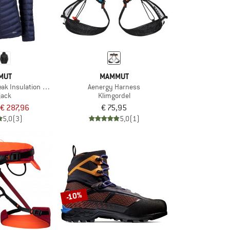
MUT
MAMMUT
ak Insulation Hooded Jacket
Aenergy Harness
jack
Klimgordel
€ 287,96
€ 75,95
5,0
(3)
5,0
(1)
-10%