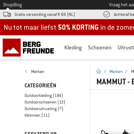
Naar
Shop
Blog
Vraag het a
Gratis verzending vanaf € 69 (NL)
Achteraf b
Nu tot maar liefst -50% in de zomersale!
Kleding
Schoenen
Uitrust
Startpagina
Merken
/
Merken
/
M
MAMMUT -
CATEGORIEËN
Outdoorkleding
(184)
Outdoorschoenen
(13)
Outdooruitrusting
(7)
Klimmen
(11)