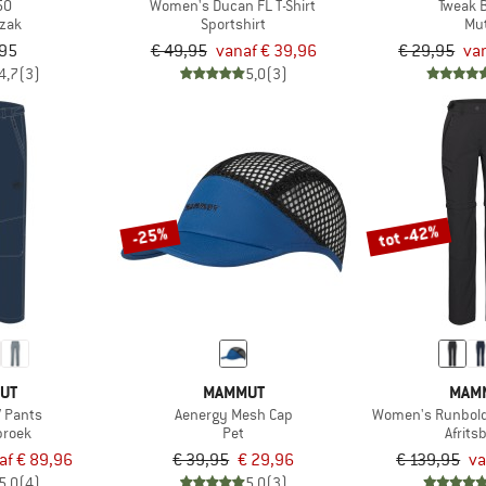
50
Women's Ducan FL T-Shirt
Tweak 
gzak
Sportshirt
Mu
,95
€ 49,95
vanaf € 39,96
€ 29,95
va
4,7
(3)
5,0
(3)
tot -42%
-25%
UT
MAMMUT
MAM
V Pants
Aenergy Mesh Cap
Women's Runbold 
broek
Pet
Afrits
af € 89,96
€ 39,95
€ 29,96
€ 139,95
va
5,0
(4)
5,0
(3)