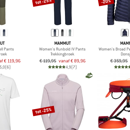
tot -25%
-20%
UT
MAMMUT
MAM
ell Pants
Women's Runbold IV Pants
Women's Broad Pe
roek
Trekkingbroek
Dons
af € 119,96
€ 119,95
vanaf € 89,96
€ 359,95
5,0
(6)
4,9
(7)
tot -25%