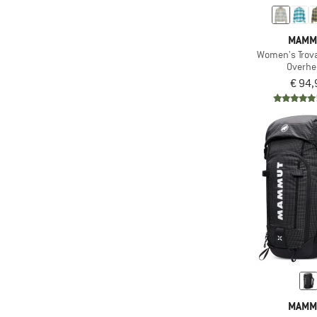
(3)
Ski-/snowboardbevestiging
(46)
Sportklimmen
(3)
Sneeuwvanger
(36)
MAMM
Toerskiën
(4)
Stijgijzervriendelijk
Women's Trovat
(37)
Trailrunning
Overh
(104)
Stretch
€ 94,
(120)
Trekking
(26)
Tweewegrits vooraan
(12)
Via ferrata
(3)
Verstelbare beenlussen
(120)
Vrije tijd
(9)
Verstevigde zomen
(219)
Wandelen
(11)
Vibramzool
(37)
Wintersport
(47)
Waterdicht
(6)
Work-out
(59)
Winddicht
(2)
Yoga
(3)
Zip-Off
(22)
Zonder capuchon
(4)
Zonder membraan
MAMM