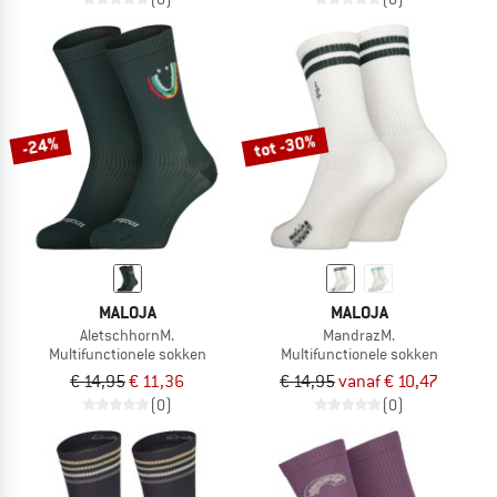
tot -30%
-24%
MALOJA
MALOJA
AletschhornM.
MandrazM.
Multifunctionele sokken
Multifunctionele sokken
€ 14,95
€ 11,36
€ 14,95
vanaf € 10,47
(0)
(0)