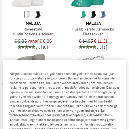
MALOJA
MALOJA
RoveretoM.
PushbikersM. Aerosocks
Multifunctionele sokken
Fietssokken
€ 9,95
vanaf € 8,96
€ 14,95
€ 11,21
5,0
(10)
5,0
(1)
Wij gebruiken cookies en vergelijkbare technologieën om de noodzakelijke
functies van onze website te garanderen. Bovendien bieden we bijkomende
diensten en functies aan, analyseren we ons dataverkeer, om inhouden en
-25%
reclame te personaliseren, resp. social-mediafuncties aan te bieden. Daardoor
zijn ook onze social-media-, reclame- en analysepartners op de hoogte van je
gebruik van onze website. Sommige daarvan bevinden zich in derde landen
zonder voldoende garanties om je gegevens te beschermen, bijvoorbeeld
tegen toegang door autoriteiten. Door het aanklikken van ‘Alles selecteren’ ga
je ermee akkoord dat we op deze manier te werk gaan.
Indien je enkel
technisch noodzakelijke cookies wenst te accepteren, klik dan hier
. Onder
‘Cookie-instellingen’ onderaan op onze website kun je je toestemming geven
en ook altijd weer intrekken. Je toestemming is vrijwillig, niet noodzakelijk
MALOJA
MALOJA