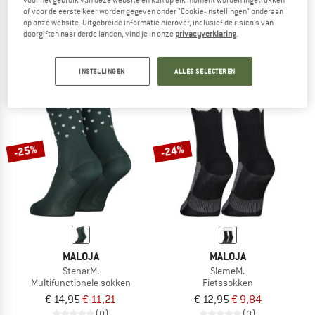
voor het gebruik van deze website en kan op elk moment worden ingetrokken
of voor de eerste keer worden gegeven onder "Cookie-instellingen" onderaan
LabanM.
GrappaM.
op onze website. Uitgebreide informatie hierover, inclusief de risico's van
Multifunctionele sokken
Fietssokken
doorgiften naar derde landen, vind je in onze
privacyverklaring
.
€ 12,95
€ 9,71
€ 12,95
4,5
(16)
(0)
INSTELLINGEN
ALLES SELECTEREN
-25%
-24%
MALOJA
MALOJA
StenarM.
SlemeM.
Multifunctionele sokken
Fietssokken
€ 14,95
€ 11,21
€ 12,95
€ 9,84
(0)
(0)