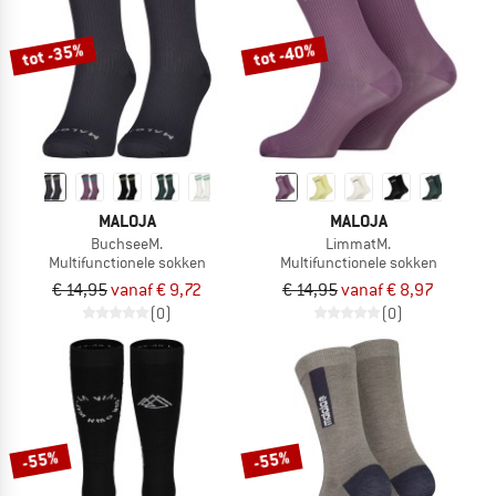
tot -35%
tot -40%
MALOJA
MALOJA
BuchseeM.
LimmatM.
Multifunctionele sokken
Multifunctionele sokken
€ 14,95
vanaf € 9,72
€ 14,95
vanaf € 8,97
(0)
(0)
-55%
-55%