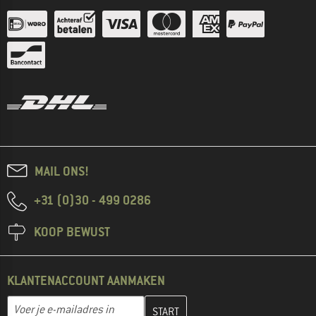
MAIL ONS!
+31 (0)30 - 499 0286
KOOP BEWUST
KLANTENACCOUNT AANMAKEN
Vul je e-mailadres hier in en maak in de volgende stap je klanten
E-mailadres