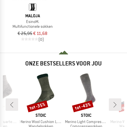
MALOJA
EsinoM.
Multifunctionele sokken
€ 25,95
€ 11,68
(0)
ONZE BESTSELLERS VOOR JOU
%
tot -35%
tot -43%
tot
Korting
Korting
Kort
K
MERK
MERK
C
STOIC
STOIC
Artikel
Artikel
Artikel
rter Socks
Merino Wool Cushion Light Socks
Merino Light Compression Socks
Merino Wool C
roep
Productgroep
Productgroep
Prod
kken
Wandelsokken
Compressiesokken
Wan