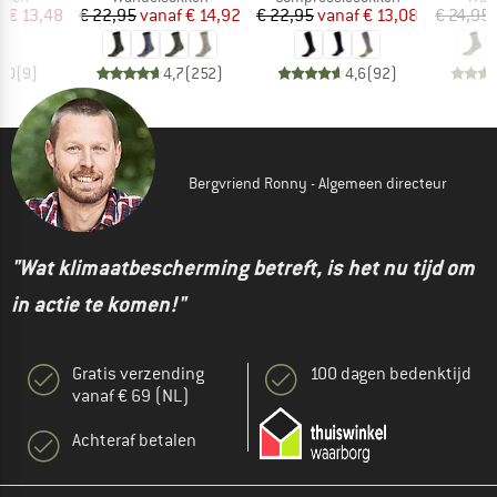
ijs
rlaagde prijs
Prijs
Verlaagde prijs
Prijs
Verlaagde prijs
f
€ 13,48
€ 22,95
vanaf
€ 14,92
€ 22,95
vanaf
€ 13,08
€ 24,95
5,0
(
9
)
4,7
(
252
)
4,6
(
92
)
Bergvriend Ronny - Algemeen directeur
"Wat klimaatbescherming betreft, is het nu tijd om
in actie te komen!"
Gratis verzending
100 dagen bedenktijd
vanaf € 69 (NL)
Achteraf betalen