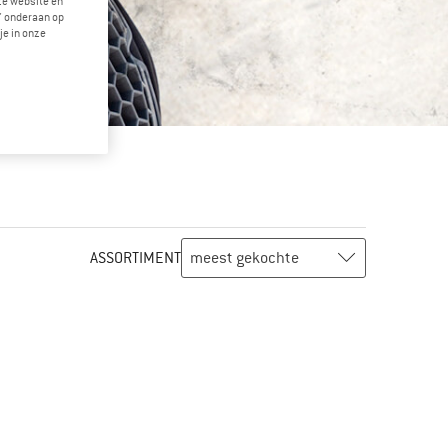
eze website en
" onderaan op
je in onze
ASSORTIMENT