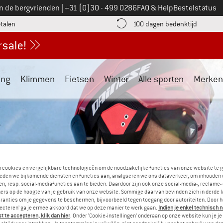
Bel ons op
an de bergvrienden
|
+31 (0)30 - 499 0286
FAQ & Help
Bestelstatus
vind de betalingsinformatie hier! Opent in een infovak
Vind de b
etalen
100 dagen bedenktijd
ing
Klimmen
Fietsen
Winter
Alle sporten
Merken
n cookies en vergelijkbare technologieën om de noodzakelijke functies van onze website te 
eden we bijkomende diensten en functies aan, analyseren we ons dataverkeer, om inhouden 
n, resp. social-mediafuncties aan te bieden. Daardoor zijn ook onze social-media-, reclame-
ers op de hoogte van je gebruik van onze website. Sommige daarvan bevinden zich in derde 
ranties om je gegevens te beschermen, bijvoorbeeld tegen toegang door autoriteiten. Door h
lecteren’ ga je ermee akkoord dat we op deze manier te werk gaan.
Indien je enkel technisch 
 te accepteren, klik dan hier
. Onder ‘Cookie-instellingen’ onderaan op onze website kun je 