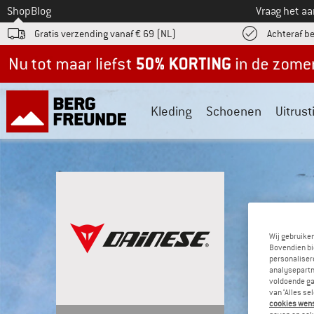
Naar
Shop
Blog
Vraag het a
Gratis verzending vanaf € 69 (NL)
Achteraf b
Nu tot maar liefst -50% in de zomersale!
Kleding
Schoenen
Uitrust
Wij gebruike
Bovendien bi
personalisere
analysepartn
voldoende ga
van ‘Alles se
cookies wenst