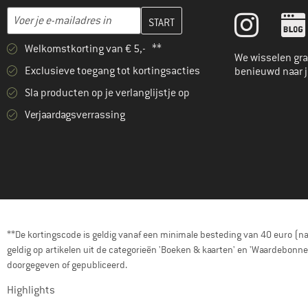
Vul je e-mailadres hier in en maak in de volgende stap je klanten
E-mailadres
Welkomstkorting van € 5,- **
We wisselen gra
Exclusieve toegang tot kortingsacties
benieuwd naar 
Sla producten op je verlanglijstje op
Verjaardagsverrassing
**De kortingscode is geldig vanaf een minimale besteding van 40 euro (n
geldig op artikelen uit de categorieën 'Boeken & kaarten' en 'Waardebon
doorgegeven of gepubliceerd.
Highlights