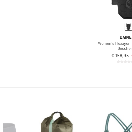
DAIN
Women's Flexagon 
Besche
€ 158,95