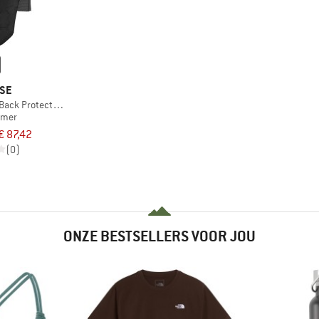
ESE
Back Protector 2
rmer
€ 87,42
(0)
ONZE BESTSELLERS VOOR JOU