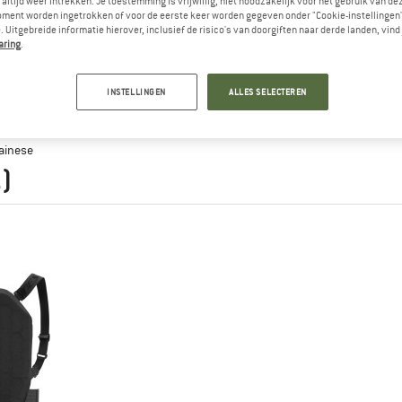
altijd weer intrekken. Je toestemming is vrijwillig, niet noodzakelijk voor het gebruik van d
oment worden ingetrokken of voor de eerste keer worden gegeven onder "Cookie-instellingen
 Uitgebreide informatie hierover, inclusief de risico's van doorgiften naar derde landen, vind 
aring
.
INSTELLINGEN
ALLES SELECTEREN
ainese
1)