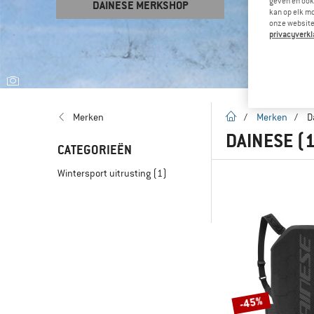
geven en ook 
DAINESE MERKSHOP
kan op elk m
onze website.
privacyverkl
Startpagina
Merken
/
Merken
/
D
DAINESE
(
CATEGORIEËN
Wintersport uitrusting
(1)
-45%