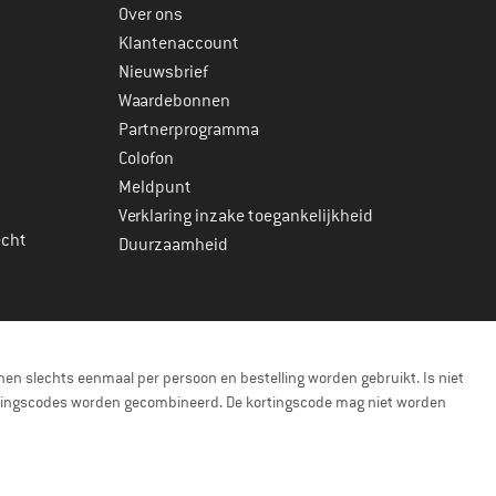
Over ons
Klantenaccount
Nieuwsbrief
Waardebonnen
Partnerprogramma
Colofon
Meldpunt
Verklaring inzake toegankelijkheid
echt
Duurzaamheid
en slechts eenmaal per persoon en bestelling worden gebruikt. Is niet
kortingscodes worden gecombineerd. De kortingscode mag niet worden