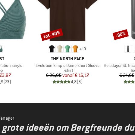
tot -40%
-80%
Korting
Korting
+
10
MERK
ST
THE NORTH FACE
Artikel
Artikel
tio Triangle
Evolution Simple Dome Short Sleeve
HeladagenSt. Insulated
tgroep
Productgroep
Pr
op
T-shirt
Is
ijs
rlaagde prijs
Prijs
Verlaagde prijs
 23,97
€ 26,95
vanaf
€ 16,17
€ 24,95
,9
(
23
)
4,8
(
8
)
manager
en grote ideeën om Bergfreunde d