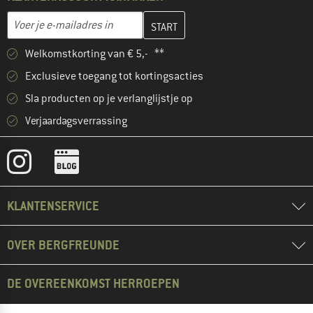
Vul je e-mailadres hier in en maak in de volgende stap je klanten
E-mailadres
Welkomstkorting van € 5,- **
Exclusieve toegang tot kortingsacties
Sla producten op je verlanglijstje op
Verjaardagsverrassing
KLANTENSERVICE
OVER BERGFREUNDE
DE OVEREENKOMST HERROEPEN