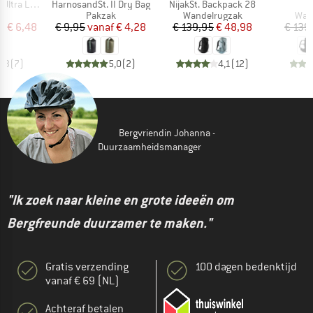
Artikel
Artikel
A
ite Dry Bag
HarnosandSt. II Dry Bag
NijakSt. Backpack 28
K
ctgroep
Productgroep
Productgroep
Prod
k
Pakzak
Wandelrugzak
Wan
ijs
rlaagde prijs
Prijs
Verlaagde prijs
Prijs
Verlaagde prijs
f
€ 6,48
€ 9,95
vanaf
€ 4,28
€ 139,95
€ 48,98
€ 139
3,3
(
7
)
5,0
(
2
)
4,1
(
12
)
Bergvriendin Johanna -
Duurzaamheidsmanager
"Ik zoek naar kleine en grote ideeën om
Bergfreunde duurzamer te maken."
Gratis verzending
100 dagen bedenktijd
vanaf € 69 (NL)
Achteraf betalen