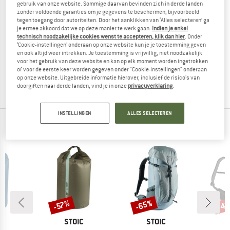
gebruik van onze website. Sommige daarvan bevinden zich in derde landen
zonder voldoende garanties om je gegevens te beschermen, bijvoorbeeld
tegen toegang door autoriteiten. Door het aanklikken van ‘Alles selecteren’ ga
je ermee akkoord dat we op deze manier te werk gaan.
Indien je enkel
technisch noodzakelijke cookies wenst te accepteren, klik dan hier
. Onder
CAMPO LIBRE
‘Cookie-instellingen’ onderaan op onze website kun je je toestemming geven
Kami
en ook altijd weer intrekken. Je toestemming is vrijwillig, niet noodzakelijk
Reistas
voor het gebruik van deze website en kan op elk moment worden ingetrokken
of voor de eerste keer worden gegeven onder "Cookie-instellingen" onderaan
€ 129,95
op onze website. Uitgebreide informatie hierover, inclusief de risico's van
5,0
(3)
doorgiften naar derde landen, vind je in onze
privacyverklaring
.
INSTELLINGEN
ALLES SELECTEREN
TOPPRODUCTEN VAN JE FAVORIETE MERKEN
%
-65%
-4
-57%
Korting
Korting
Kort
K
MERK
MERK
C
STOIC
STOIC