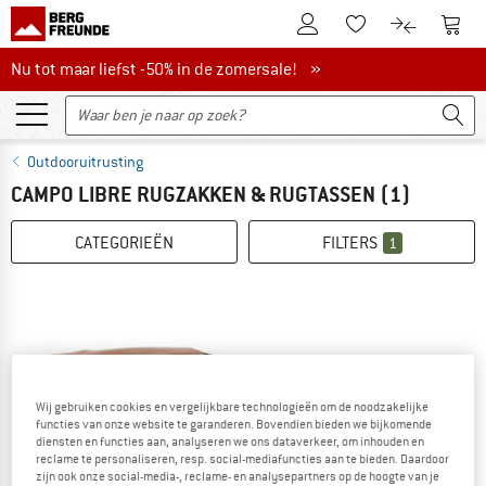
De klantenaccount
Naar
Naar de verlanglijs
Naar de pro
Nu tot maar liefst -50% in de zomersale!
Nu tot maar liefst -50% in de zomersale! »
Outdooruitrusting
CAMPO LIBRE RUGZAKKEN & RUGTASSEN
(1)
CATEGORIEËN
FILTERS
1
Wij gebruiken cookies en vergelijkbare technologieën om de noodzakelijke
functies van onze website te garanderen. Bovendien bieden we bijkomende
diensten en functies aan, analyseren we ons dataverkeer, om inhouden en
reclame te personaliseren, resp. social-mediafuncties aan te bieden. Daardoor
zijn ook onze social-media-, reclame- en analysepartners op de hoogte van je