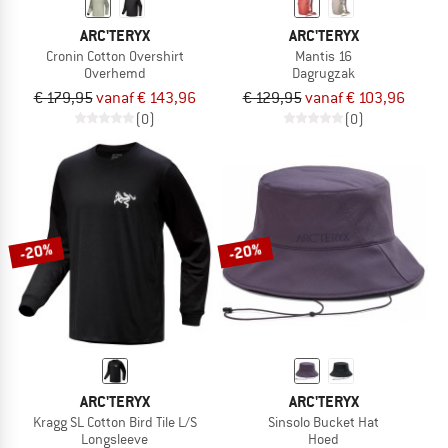
ARC'TERYX
ARC'TERYX
Cronin Cotton Overshirt
Mantis 16
Overhemd
Dagrugzak
€ 179,95
vanaf € 143,96
€ 129,95
vanaf € 103,96
(0)
(0)
-20%
-20%
ARC'TERYX
ARC'TERYX
Kragg SL Cotton Bird Tile L/S
Sinsolo Bucket Hat
Longsleeve
Hoed