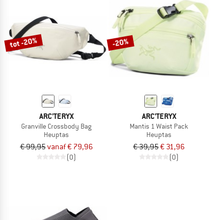
tot -20%
-20%
ARC'TERYX
ARC'TERYX
Granville Crossbody Bag
Mantis 1 Waist Pack
Heuptas
Heuptas
€ 99,95
vanaf € 79,96
€ 39,95
€ 31,96
(0)
(0)