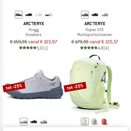
ARC'TERYX
ARC'TERYX
Kragg
Kopec GTX
Sneakers
Multisportschoenen
€ 159,95
vanaf € 103,97
€ 179,95
vanaf € 120,57
5,0
(1)
4,8
(4)
tot -25%
tot -25%
ARC'TERYX
ARC'TERYX