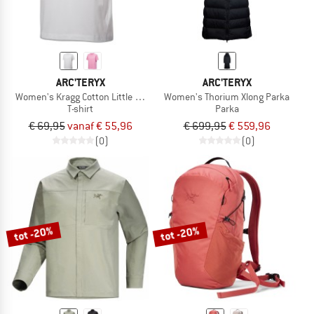
ARC'TERYX
ARC'TERYX
Women's Kragg Cotton Little Bird Crew S/S
Women's Thorium Xlong Parka
T-shirt
Parka
€ 69,95
vanaf € 55,96
€ 699,95
€ 559,96
(0)
(0)
tot -20%
tot -20%