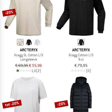
-20%
ARC'TERYX
ARC'TERYX
Kragg SL Cotton L/S
Kragg Cotton L/S
Longsleeve
Trui
€ 69,95
€ 55,96
€ 79,95
1,0
(2)
(0)
tot -20%
-20%