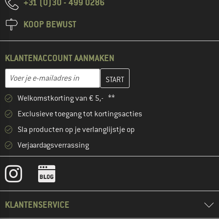
+31 (0)30 - 499 0286
KOOP BEWUST
KLANTENACCOUNT AANMAKEN
Vul je e-mailadres hier in en maak in de volgende stap je klanten
E-mailadres
Welkomstkorting van € 5,- **
Exclusieve toegang tot kortingsacties
Sla producten op je verlanglijstje op
Verjaardagsverrassing
KLANTENSERVICE