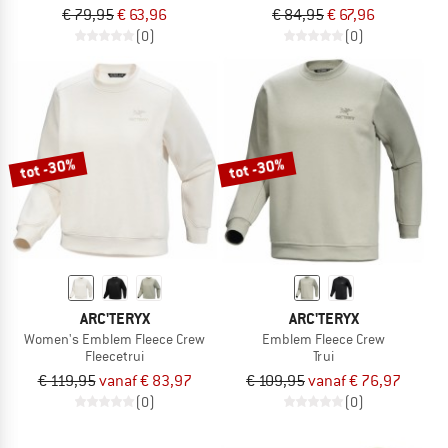
€ 79,95
€ 63,96
€ 84,95
€ 67,96
(0)
(0)
tot -30%
tot -30%
ARC'TERYX
ARC'TERYX
Women's Emblem Fleece Crew
Emblem Fleece Crew
Fleecetrui
Trui
€ 119,95
vanaf € 83,97
€ 109,95
vanaf € 76,97
(0)
(0)