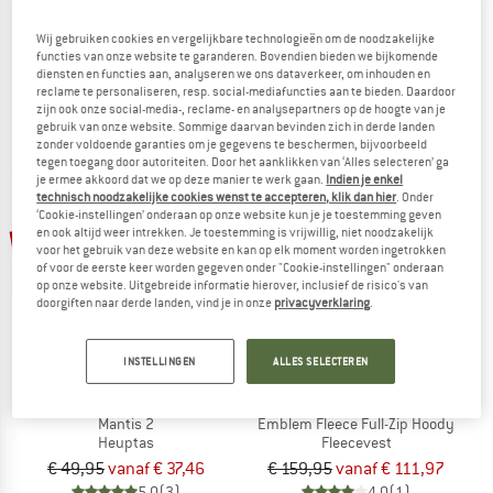
Women's Kopec GTX
Mantis 26
Multisportschoenen
Dagrugzak
Wij gebruiken cookies en vergelijkbare technologieën om de noodzakelijke
functies van onze website te garanderen. Bovendien bieden we bijkomende
€ 179,95
vanaf € 134,96
€ 159,95
vanaf € 119,96
diensten en functies aan, analyseren we ons dataverkeer, om inhouden en
5,0
(1)
5,0
(2)
reclame te personaliseren, resp. social-mediafuncties aan te bieden. Daardoor
zijn ook onze social-media-, reclame- en analysepartners op de hoogte van je
gebruik van onze website. Sommige daarvan bevinden zich in derde landen
zonder voldoende garanties om je gegevens te beschermen, bijvoorbeeld
tegen toegang door autoriteiten. Door het aanklikken van ‘Alles selecteren’ ga
je ermee akkoord dat we op deze manier te werk gaan.
Indien je enkel
technisch noodzakelijke cookies wenst te accepteren, klik dan hier
. Onder
‘Cookie-instellingen’ onderaan op onze website kun je je toestemming geven
tot -25%
tot -30%
en ook altijd weer intrekken. Je toestemming is vrijwillig, niet noodzakelijk
voor het gebruik van deze website en kan op elk moment worden ingetrokken
of voor de eerste keer worden gegeven onder "Cookie-instellingen" onderaan
op onze website. Uitgebreide informatie hierover, inclusief de risico's van
doorgiften naar derde landen, vind je in onze
privacyverklaring
.
INSTELLINGEN
ALLES SELECTEREN
ARC'TERYX
ARC'TERYX
Mantis 2
Emblem Fleece Full-Zip Hoody
Heuptas
Fleecevest
€ 49,95
vanaf € 37,46
€ 159,95
vanaf € 111,97
5,0
(3)
4,0
(1)