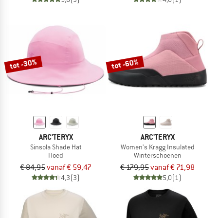
tot -30%
tot -60%
ARC'TERYX
ARC'TERYX
Sinsola Shade Hat
Women's Kragg Insulated
Hoed
Winterschoenen
€ 84,95
vanaf € 59,47
€ 179,95
vanaf € 71,98
4,3
(3)
5,0
(1)