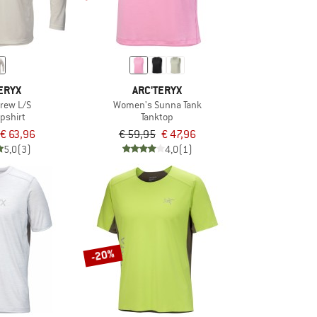
ERYX
ARC'TERYX
rew L/S
Women's Sunna Tank
pshirt
Tanktop
€ 63,96
€ 59,95
€ 47,96
5,0
(3)
4,0
(1)
-20%