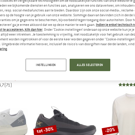
n cookies en vergelijkbare technologieën om de noodzakelijke functies van onze website te 
eden we bijkomende diensten en functies aan, analyseren we ons dataverkeer, om inhouden 
n, resp. social-mediafuncties aan te bieden. Daardoor zijn ook onze social-media-, reclame-
-20%
ers op de hoogte van je gebruik van onze website. Sommige daarvan bevinden zich in derde 
ranties om je gegevens te beschermen, bijvoorbeeld tegen toegang door autoriteiten. Door h
lecteren’ ga je ermee akkoord dat we op deze manier te werk gaan.
Indien je enkel technisch 
 te accepteren, klik dan hier
. Onder ‘Cookie-instellingen’ onderaan op onze website kun je 
altijd weer intrekken. Je toestemming is vrijwillig, niet noodzakelijk voor het gebruik van d
oment worden ingetrokken of voor de eerste keer worden gegeven onder "Cookie-instellingen
 Uitgebreide informatie hierover, inclusief de risico's van doorgiften naar derde landen, vind 
ARC'TERYX
aring
.
Cormac Hoody
Hardloopshirt
RYX
ARC'T
Uitverkocht
INSTELLINGEN
ALLES SELECTEREN
 Hoody
Incendo 
ack
Sho
5,0
(5)
f € 139,97
€ 99,95
4,7
(71)
tot -30%
-20%