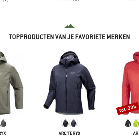
TOPPRODUCTEN VAN JE FAVORIETE MERKEN
tot -30%
Korting
MERK
ME
RYX
ARC'TERYX
AR