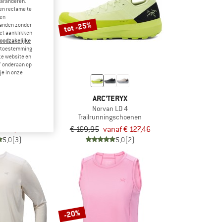
garanderen.
en reclame te
 en
tot -25%
landen zonder
et aanklikken
noodzakelijke
je toestemming
eze website en
" onderaan op
je in onze
ERYX
ARC'TERYX
Short 9
Norvan LD 4
rt
Trailrunningschoenen
€ 79,96
€ 169,95
vanaf € 127,46
5,0
(3)
5,0
(2)
-20%