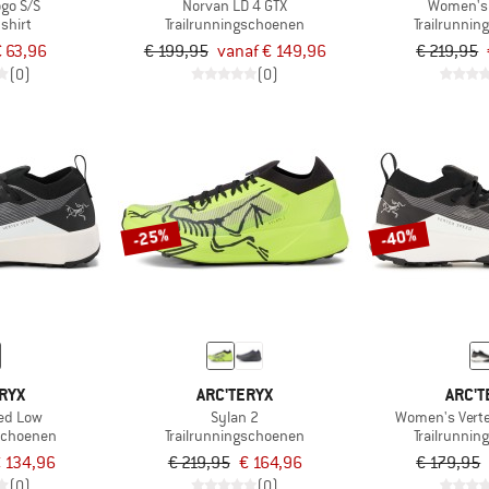
go S/S
Norvan LD 4 GTX
Women's 
shirt
Trailrunningschoenen
Trailrunni
 63,96
€ 199,95
vanaf € 149,96
€ 219,95
(0)
(0)
-25%
-40%
RYX
ARC'TERYX
ARC'T
eed Low
Sylan 2
Women's Vert
gschoenen
Trailrunningschoenen
Trailrunni
 134,96
€ 219,95
€ 164,96
€ 179,95
(0)
(0)