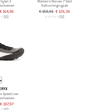
Sylan 2
Women's Norvan 7 Vest
ngschoenen
Trailrunningrugzak
€ 164,96
€ 159,95
€ 126,36
(0)
(0)
ERYX
ex Speed Low
ngschoenen
€ 107,97
(0)