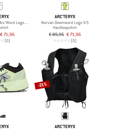
ERYX
ARC'TERYX
 Arc'Word Logo S/S
Norvan Downword Logo S/S
shirt
Hardloopshirt
€ 71,96
€ 89,95
€ 71,96
(0)
(0)
-21%
ERYX
ARC'TERYX