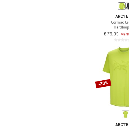
korting
ARC'TE
Cormac Cr
Hardloop
€ 79,95
van
-20%
ARC'TE