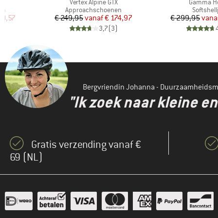
Artikel
Artikel
Vertex Alpine GTX
Gamma H
Productgroep
Product
en
Approachschoenen
Softshell
de prijs
Prijs
Verlaagde prijs
Pr
Ve
20,57
€ 249,95
vanaf
€ 174,97
€ 299,95
vana
)
3,7
(
3
)
Bergvriendin Johanna - Duurzaamheids
"Ik zoek naar kleine 
Gratis verzending vanaf €
69 (NL)