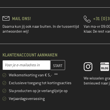
MAIL ONS!
+31 (0)3
Daarna kun jij ook naar buiten. In de tussentijd
Van ma-vr 09:00
antwoorden wij!
klaar. De rest va
KLANTENACCOUNT AANMAKEN
Vul je e-mailadres hier in en maak in de volgende stap je klanten
E-mailadres
Welkomstkorting van € 5,- **
We wisselen gra
Exclusieve toegang tot kortingsacties
benieuwd naar 
Sla producten op je verlanglijstje op
Verjaardagsverrassing