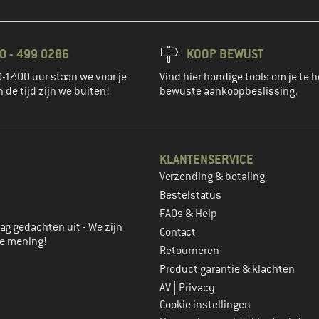
0 - 499 0286
KOOP BEWUST
-17:00 uur staan we voor je
Vind hier handige tools om je te h
n de tijd zijn we buiten!
bewuste aankoopbeslissing.
KLANTENSERVICE
Verzending & betaling
account aan
Bestelstatus
FAQs & Help
ag gedachten uit - We zijn
Contact
je mening!
Retourneren
Product garantie & klachten
|
AV
Privacy
Cookie instellingen