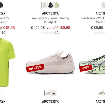
RYX
ARC'TERYX
ARC'T
ew L/S
Women's Squamish Hoody
Ionia Merino Wool
shirt
Windjack
Merino
af € 63,96
€ 199,95
vanaf € 159,96
€ 89,95
(0)
(0)
tot -25%
-25%
RYX
ARC'TERYX
ARC'T