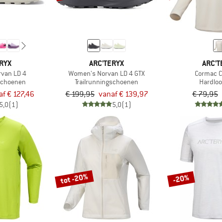
RYX
ARC'TERYX
ARC'T
van LD 4
Women's Norvan LD 4 GTX
Cormac C
gschoenen
Trailrunningschoenen
Hardloo
af € 127,46
€ 199,95
vanaf € 139,97
€ 79,95
5,0
(1)
5,0
(1)
tot -20%
-20%