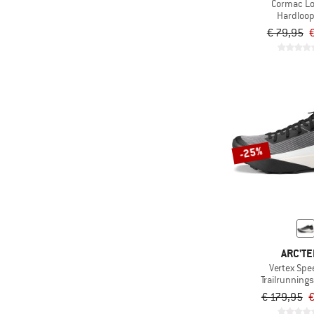
Cormac Lo
Hardloop
€ 79,95
€
-25%
ARC'TE
Vertex Sp
Trailrunnin
€ 179,95
€