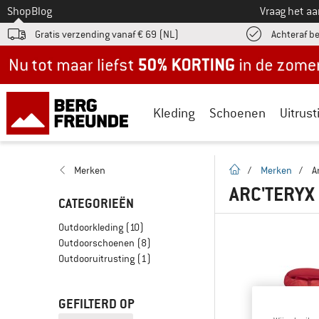
Naar
Shop
Blog
Vraag het a
Gratis verzending vanaf € 69 (NL)
Achteraf b
Nu tot maar liefst -50% in de zomersale!
Kleding
Schoenen
Uitrust
Startpagina
Merken
/
Merken
/
A
ARC'TERYX
CATEGORIEËN
Outdoorkleding
(10)
Outdoorschoenen
(8)
Outdooruitrusting
(1)
GEFILTERD OP