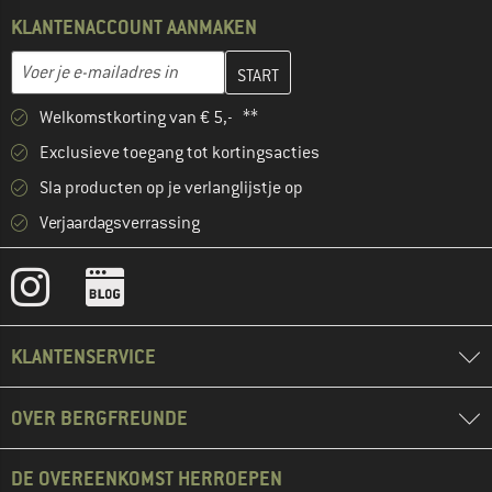
KLANTENACCOUNT AANMAKEN
Vul je e-mailadres hier in en maak in de volgende stap je klanten
E-mailadres
Welkomstkorting van € 5,- **
Exclusieve toegang tot kortingsacties
Sla producten op je verlanglijstje op
Verjaardagsverrassing
KLANTENSERVICE
OVER BERGFREUNDE
DE OVEREENKOMST HERROEPEN