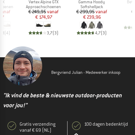
Artikel
Artikel
Artik
GTX
Vertex Alpine GTX
Gamma Hoody
Beta
p
Productgroep
Productgroep
P
choenen
Approachschoenen
Softshelljack
R
ijs
rlaagde prijs
Prijs
Verlaagde prijs
Prijs
Verlaagde prijs
vanaf
€ 249,95
vanaf
€ 299,95
vanaf
€
57
€ 174,97
€ 239,96
4,8
(
4
)
3,7
(
3
)
4,7
(
3
)
Bergvriend Julian - Medewerker inkoop
"Ik vind de beste & nieuwste outdoor-producten
voor jou!"
Gratis verzending
100 dagen bedenktijd
vanaf € 69 (NL)