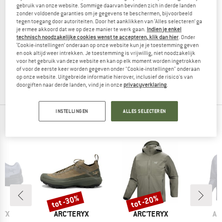
gebruik van onze website. Sommige daarvan bevinden zich in derde landen
zonder voldoende garanties om je gegevens te beschermen, bijvoorbeeld
tegen toegang door autoriteiten. Door het aanklikken van ‘Alles selecteren’ ga
je ermee akkoord dat we op deze manier te werk gaan.
Indien je enkel
technisch noodzakelijke cookies wenst te accepteren, klik dan hier
. Onder
ARC'TERYX
‘Cookie-instellingen’ onderaan op onze website kun je je toestemming geven
Women's Rush Bib Pant
en ook altijd weer intrekken. Je toestemming is vrijwillig, niet noodzakelijk
Toerskibroek
voor het gebruik van deze website en kan op elk moment worden ingetrokken
of voor de eerste keer worden gegeven onder "Cookie-instellingen" onderaan
€ 749,95
€ 299,98
op onze website. Uitgebreide informatie hierover, inclusief de risico's van
(0)
doorgiften naar derde landen, vind je in onze
privacyverklaring
.
INSTELLINGEN
ALLES SELECTEREN
TOPPRODUCTEN VAN JE FAVORIETE MERKEN
%
tot -30%
tot -20%
Korting
Korting
MERK
MERK
ME
RYX
ARC'TERYX
ARC'TERYX
AR