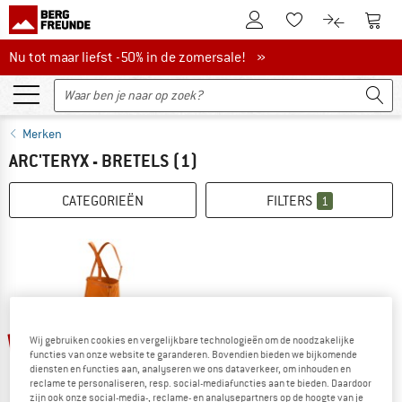
De klantenaccount
Naar
Naar de verlanglijs
Naar de pro
Nu tot maar liefst -50% in de zomersale!
Nu tot maar liefst -50% in de zomersale! »
Merken
ARC'TERYX - BRETELS
(1)
CATEGORIEËN
FILTERS
1
-60%
Wij gebruiken cookies en vergelijkbare technologieën om de noodzakelijke
functies van onze website te garanderen. Bovendien bieden we bijkomende
diensten en functies aan, analyseren we ons dataverkeer, om inhouden en
reclame te personaliseren, resp. social-mediafuncties aan te bieden. Daardoor
zijn ook onze social-media-, reclame- en analysepartners op de hoogte van je