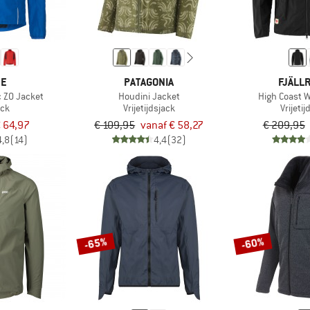
DE
PATAGONIA
FJÄLL
c ZO Jacket
Houdini Jacket
High Coast 
ack
Vrijetijdsjack
Vrijeti
 64,97
€ 109,95
vanaf € 58,27
€ 209,95
4,8
(14)
4,4
(32)
-65%
-60%