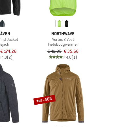
RÄVEN
NORTHWAVE
Wind Jacket
Vortex 2 Vest
jdsjack
Fietsbodywarmer
€ 174,26
€ 41,95
€ 35,66
4,0
(2)
4,0
(1)
tot -40%