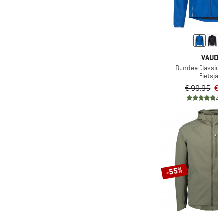
VAU
Dundee Classi
Fietsj
€ 99,95
€
-55%