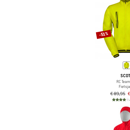
(3)
Odlo
(1)
On
(1)
Passenger
(5)
Patagonia
-51%
(2)
POC
(1)
Q36.5
(1)
Salewa
(2)
Salomon
SCO
(1)
Schöffel
RC Tea
Fietsj
(3)
Scott
€ 89,95
€
(1)
Sportful
(3)
Stoic
(3)
The North Face
(3)
Vaude