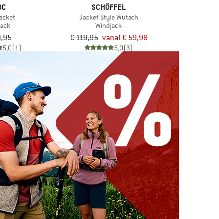
OC
SCHÖFFEL
acket
Jacket Style Wutach
jack
Windjack
9,95
€ 119,95
vanaf € 59,98
5,0
(1)
5,0
(3)