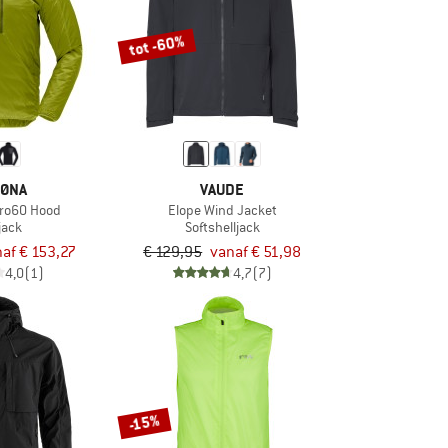
tot -60%
ØNA
VAUDE
ero60 Hood
Elope Wind Jacket
jack
Softshelljack
af € 153,27
€ 129,95
vanaf € 51,98
4,0
(1)
4,7
(7)
-15%