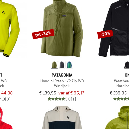
tot -32%
-30%
TT
PATAGONIA
O
m WB
Houdini Stash 1/2 Zip P/O
Weather
ack
Windjack
Hardlo
 44,08
€ 139,95
vanaf € 95,17
€ 239,95
4,0
(3)
5,0
(1)