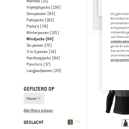
Mantels
(13)
Vrijetijdsjacks
(136)
Donsjassen
(83)
Wij gebruike
Bovendien bi
Fietsjacks
(162)
ANTWOO
WANDE
personalisere
Parka's
(78)
analysepartn
Winterjassen
(121)
voldoende ga
van ‘Alles se
Windjacks
(84)
cookies wenst
Ski jassen
(72)
geven en ook 
kan op elk m
3-in-1-jassen
(14)
onze website.
Hardloopjacks
(84)
privacyverkl
Poncho's
(17)
Langlaufjassen
(20)
GEFILTERD OP
Heren
Alle filters wissen
GESLACHT
1