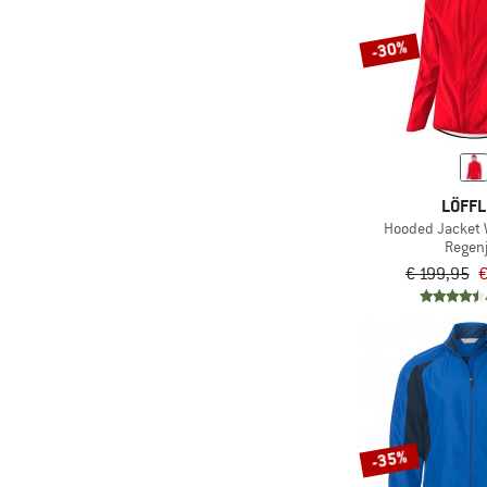
(1)
Whistler
-30%
LÖFF
Hooded Jacket
Regen
€ 199,95
€
-35%