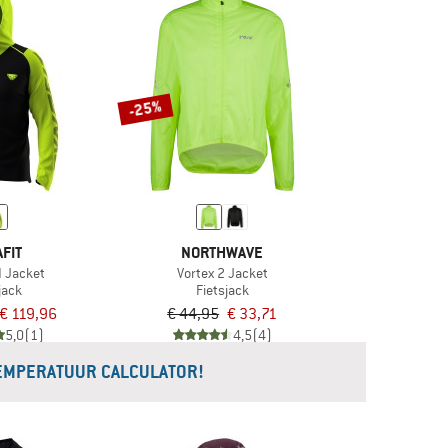
-25%
FIT
NORTHWAVE
 Jacket
Vortex 2 Jacket
jack
Fietsjack
€ 119,96
€ 44,95
€ 33,71
5,0
(1)
4,5
(4)
EMPERATUUR CALCULATOR!