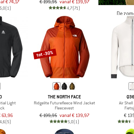
af € 74,17
€ 199,95
vanaf € 139,97
5,0
(1)
4,7
(71)
De zome
NU TOT MA
tot -30%
O
THE NORTH FACE
Q36
ial Light
Ridgelite Futurefleece Wind Jacket
Air Shel
ack
Fleecevest
Fiets
 63,96
€ 199,95
vanaf € 139,97
€ 13
4,6
(5)
5,0
(1)