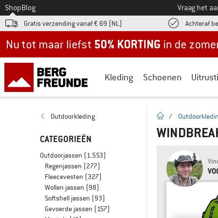
Naar
Shop
Blog
Vraag het a
Gratis verzending vanaf € 69 (NL)
Achteraf b
Nu tot maar liefst -50% in de zomersale!
Kleding
Schoenen
Uitrust
Startpagina
Outdoorkleding
/
Outdoorkledi
WINDBREA
CATEGORIEËN
Outdoorjassen
(1.553)
Vin
Regenjassen
(277)
VO
Fleecevesten
(327)
Wollen jassen
(98)
Softshell jassen
(93)
Gevoerde jassen
(157)