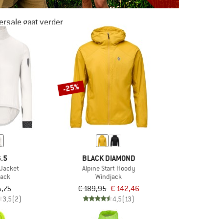
rsale gaat verder
AR LIEFST -50%
NAAR DE SALE
-25%
.5
BLACK DIAMOND
l Jacket
Alpine Start Hoody
jack
Windjack
5,75
€ 189,95
€ 142,46
3,5
(2)
4,5
(13)