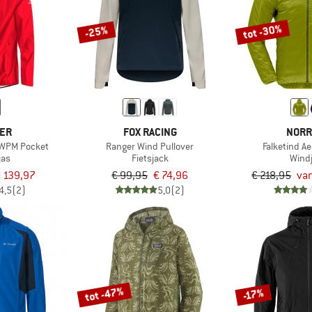
tot -30%
-25%
LER
FOX RACING
NORR
 WPM Pocket
Ranger Wind Pullover
Falketind A
jas
Fietsjack
Wind
 139,97
€ 99,95
€ 74,96
€ 218,95
van
4,5
(2)
5,0
(2)
tot -47%
-17%