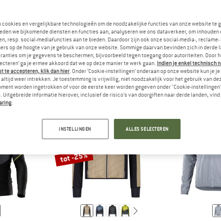
n cookies en vergelijkbare technologieën om de noodzakelijke functies van onze website te 
eden we bijkomende diensten en functies aan, analyseren we ons dataverkeer, om inhouden 
RD
WANDELJASSEN HEBBEN EEN NORMALE SNIT EN ZIJN GESCHIKT 
ANTWOORD
VRIJETIJDSJASSEN ZIJN ER I
ANTW
LEN
VRIJE TIJD
TREK
n, resp. social-mediafuncties aan te bieden. Daardoor zijn ook onze social-media-, reclame-
ers op de hoogte van je gebruik van onze website. Sommige daarvan bevinden zich in derde 
ranties om je gegevens te beschermen, bijvoorbeeld tegen toegang door autoriteiten. Door h
lecteren’ ga je ermee akkoord dat we op deze manier te werk gaan.
Indien je enkel technisch 
 te accepteren, klik dan hier
. Onder ‘Cookie-instellingen’ onderaan op onze website kun je 
altijd weer intrekken. Je toestemming is vrijwillig, niet noodzakelijk voor het gebruik van d
oment worden ingetrokken of voor de eerste keer worden gegeven onder "Cookie-instellingen
 Uitgebreide informatie hierover, inclusief de risico's van doorgiften naar derde landen, vind 
aring
.
INSTELLINGEN
ALLES SELECTEREN
tot -25%