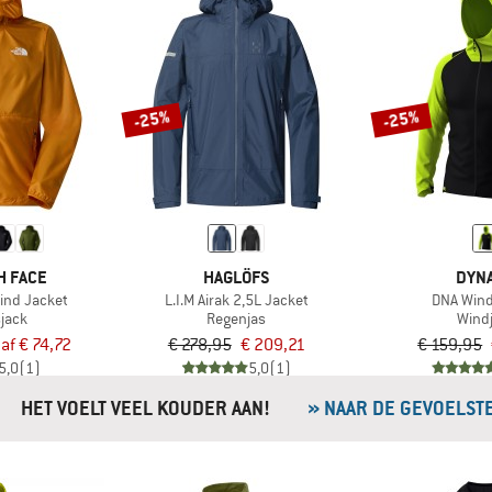
-25%
-25%
H FACE
HAGLÖFS
DYNA
ind Jacket
L.I.M Airak 2,5L Jacket
DNA Wind
sjack
Regenjas
Wind
af € 74,72
€ 278,95
€ 209,21
€ 159,95
5,0
(1)
5,0
(1)
HET VOELT VEEL KOUDER AAN!
» NAAR DE GEVOELST