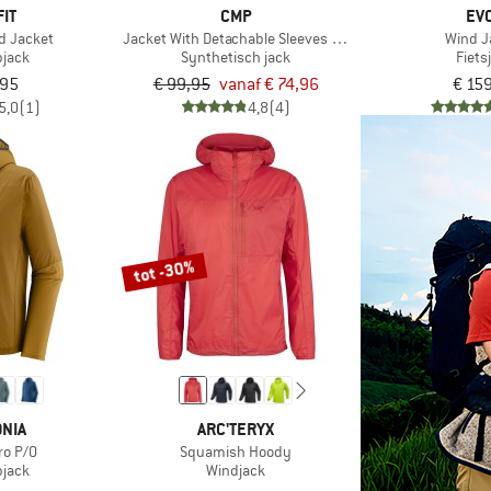
IT
CMP
EV
id Jacket
Jacket With Detachable Sleeves Light Softshell
Wind J
pjack
Synthetisch jack
Fiets
,95
€ 99,95
vanaf € 74,96
€ 15
5,0
(1)
4,8
(4)
tot -30%
NIA
ARC'TERYX
ro P/O
Squamish Hoody
pjack
Windjack