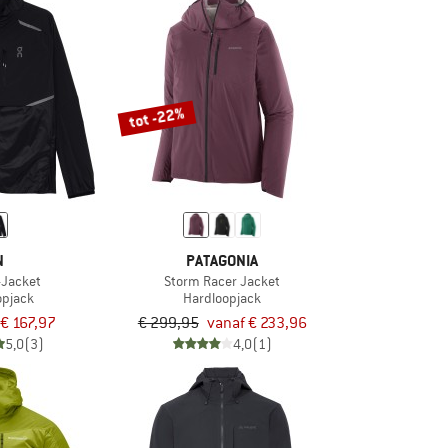
tot -22%
N
PATAGONIA
-Jacket
Storm Racer Jacket
opjack
Hardloopjack
€ 167,97
€ 299,95
vanaf € 233,96
5,0
(3)
4,0
(1)