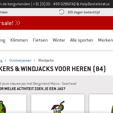
Bel ons op
an de bergvrienden
|
+31 (0)30 - 499 0286
FAQ & Help
Bestelstatus
vind de betalingsinformatie hier! Opent in een infovak
Vind de b
etalen
100 dagen bedenktijd
ing
Klimmen
Fietsen
Winter
Alle sporten
Merken
ng
/
Outdoorjassen
/
Windjacks
KERS & WINDJACKS VOOR HEREN
(84)
d jouw nieuwe jas met Bergvriend Marco - Gearhead
OR WELKE ACTIVITEIT ZOEK JE EEN JAS?