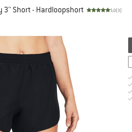
 3'' Short - Hardloopshort
5,0
(3)