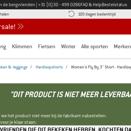
Bel ons op
an de bergvrienden
|
+31 (0)30 - 499 0286
FAQ & Help
Bestelstatus
vind de betalingsinformatie hier! Opent in een infovak
Vind de b
etalen
100 dagen bedenktijd
ing
Klimmen
Fietsen
Winter
Alle sporten
Merken
ken & -leggings
/
Hardloopshorts
/
Women's Fly By 3'' Short - Hardlo
"DIT PRODUCT IS NIET MEER LEVERBA
 we het product niet meer bij de fabrikant nabestellen.
oor je klaar staan:
VRIENDEN DIE DIT BEKEKEN HEBBEN, KOCHTEN D