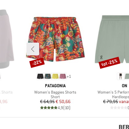
tot -25%
-22%
Korting
Korting
+
1
MERK
ME
PATAGONIA
ON
Artikel
Artikel
 Shorts
Women's Baggies Shorts
Women's 5 Perfor
Productgroep
Productg
Short
Hardloop
de prijs
Prijs
Verlaagde prijs
Pr
Ve
9,96
€ 64,95
€ 50,66
€ 79,95
vana
)
4,9
(
10
)
BER