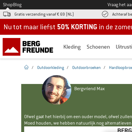
Naar
Shop
Blog
Vraag het a
Gratis verzending vanaf € 69 (NL)
Achteraf b
Nu tot maar liefst -50% in de zomersale!
Kleding
Schoenen
Uitrust
Startpagina
/
Outdoorkleding
/
Outdoorbroeken
/
Hardloopbroe
Bergvriend Max
Ofwel gaat het hierbij om een ouder model, ofwel zullen
Moed houden, we hebben natuurlijk nog alternatieven v
BERG