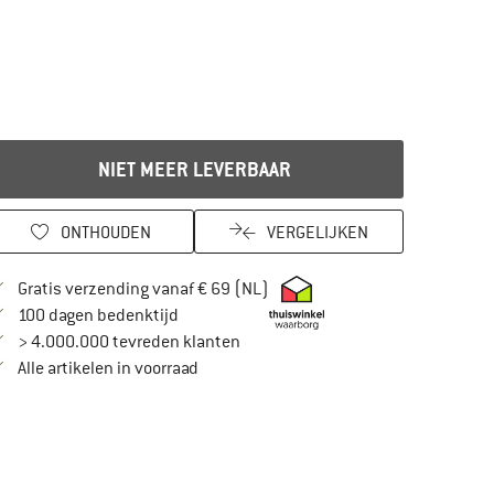
NIET MEER LEVERBAAR
ONTHOUDEN
VERGELIJKEN
Vind hier de verzendinformatie
Gratis verzending vanaf € 69 (NL)
Vind de betalingsinformatie hier! Opent in
100 dagen bedenktijd
> 4.000.000 tevreden klanten
Alle artikelen in voorraad