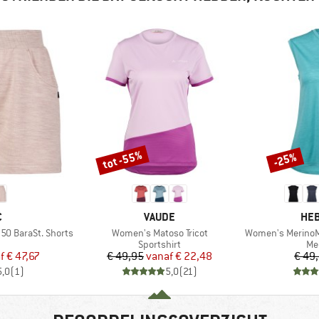
tot -55%
-25%
Korting
Korting
K
MERK
ME
C
VAUDE
HEB
Artikel
Artikel
50 BaraSt. Shorts
Women's Matoso Tricot
Women's MerinoMix150
uctgroep
Productgroep
Pr
Sportshirt
Me
ijs
rlaagde prijs
Prijs
Verlaagde prijs
f
€ 47,67
€ 49,95
vanaf
€ 22,48
€ 49
5,0
(
1
)
5,0
(
21
)