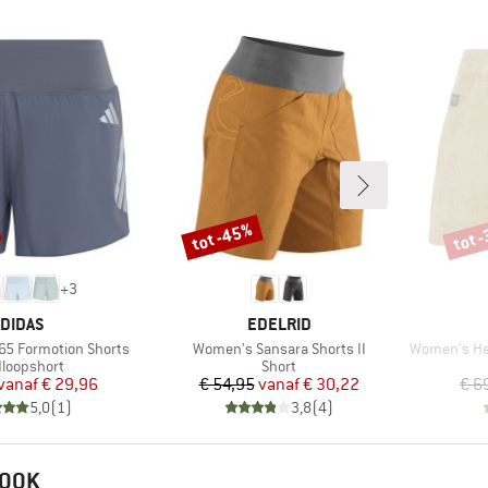
tot -45%
tot 
Korting
Korti
+
3
ERK
MERK
DIDAS
EDELRID
Artikel
Artikel
5 Formotion Shorts
Women's Sansara Shorts II
Women's Hemp
uctgroep
Productgroep
loopshort
Short
Prijs
Verlaagde prijs
Prijs
Verlaagde prijs
vanaf
€ 29,96
€ 54,95
vanaf
€ 30,22
€ 6
5,0
(
1
)
3,8
(
4
)
 OOK