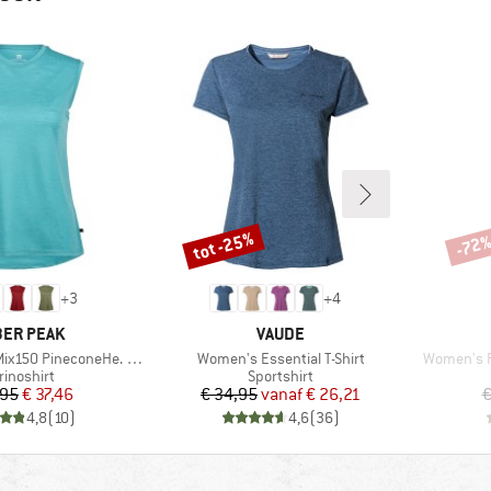
tot -25%
-72
Korting
Korti
+
3
+
4
RK
MERK
ER PEAK
VAUDE
Artikel
Artikel
 PineconeHe. Loose Tank
Women's Essential T-Shirt
Women's P
oductgroep
Productgroep
rinoshirt
Sportshirt
Prijs
Verlaagde prijs
Prijs
Verlaagde prijs
,95
€ 37,46
€ 34,95
vanaf
€ 26,21
€
4,8
(
10
)
4,6
(
36
)