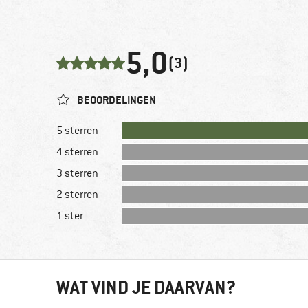
5,0
(3)
BEOORDELINGEN
5 sterren
4 sterren
3 sterren
2 sterren
1 ster
WAT VIND JE DAARVAN?