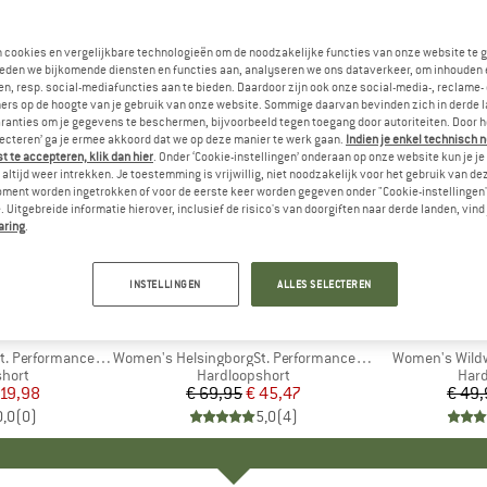
n cookies en vergelijkbare technologieën om de noodzakelijke functies van onze website te 
eden we bijkomende diensten en functies aan, analyseren we ons dataverkeer, om inhouden 
n, resp. social-mediafuncties aan te bieden. Daardoor zijn ook onze social-media-, reclame-
ers op de hoogte van je gebruik van onze website. Sommige daarvan bevinden zich in derde 
ranties om je gegevens te beschermen, bijvoorbeeld tegen toegang door autoriteiten. Door h
lecteren’ ga je ermee akkoord dat we op deze manier te werk gaan.
Indien je enkel technisch 
 te accepteren, klik dan hier
. Onder ‘Cookie-instellingen’ onderaan op onze website kun je 
altijd weer intrekken. Je toestemming is vrijwillig, niet noodzakelijk voor het gebruik van d
oment worden ingetrokken of voor de eerste keer worden gegeven onder "Cookie-instellingen
 Uitgebreide informatie hierover, inclusief de risico's van doorgiften naar derde landen, vind 
aring
.
-35%
-35%
Korting
Korting
INSTELLINGEN
ALLES SELECTEREN
K
C
MERK
STOIC
ME
HEB
rmance Light Shorts
Artikel
Women's HelsingborgSt. Performance 2in1 Shorts II
Artikel
Women's Wildw
roep
short
Productgroep
Hardloopshort
Pro
Hard
ijs
rlaagde prijs
 19,98
€ 69,95
Prijs
Verlaagde prijs
€ 45,47
€ 49
0,0
(
0
)
5,0
(
4
)