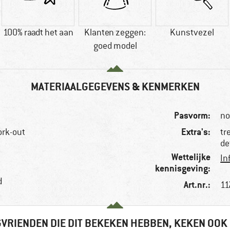
100% raadt het aan
Klanten zeggen:
Kunstvezel
goed model
MATERIAALGEGEVENS & KENMERKEN
Pasvorm:
no
Extra's:
ork-out
tr
de
Wettelijke
In
kennisgeving:
d
Art.nr.:
11
VRIENDEN DIE DIT BEKEKEN HEBBEN, KEKEN OOK