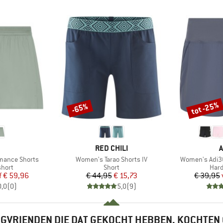
tot -25%
-65%
Korting
Korting
RK
MERK
M
RED CHILI
A
Artikel
Artikel
mance Shorts
Women's Tarao Shorts IV
Women's Adi36
roep
Productgroep
Prod
short
Short
Hard
ijs
rlaagde prijs
Prijs
Verlaagde prijs
f
€ 59,96
€ 44,95
€ 15,73
€ 39,95
0,0
(
0
)
5,0
(
9
)
GVRIENDEN DIE DAT GEKOCHT HEBBEN, KOCHTEN