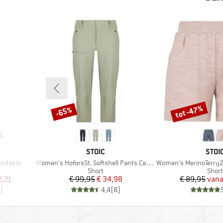
tot -47%
-65%
Korting
Korting
1
MERK
MER
STOIC
STOI
Artikel
Artikel
endable
Women's HoforsSt. Softshell Pants Capri Light
Women's MerinoTerry2
Productgroep
Prod
Short
Short
de prijs
Prijs
Verlaagde prijs
Pr
Ve
2,21
€ 99,95
€ 34,98
€ 89,95
vana
)
4,4
(
8
)