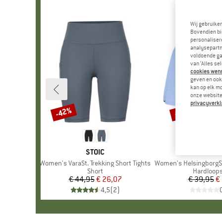
Wij gebruike
Bovendien bi
personalisere
analysepartn
voldoende ga
van ‘Alles se
cookies wenst
geven en ook 
kan op elk m
onze website.
privacyverkl
-42%
-50%
Korting
Korting
MERK
STOIC
MER
STOI
Artikel
Women's VaraSt. Trekking Short Tights
Artikel
Women's HelsingborgSt. Perfo
Productgroep
Short
Productg
Hardloop
€ 44,95
Prijs
Verlaagde prijs
€ 26,07
€ 39,95
Pr
Ve
€
4,5
(
2
)